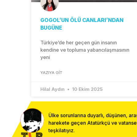
GOGOL’UN ÖLÜ CANLARI’NDAN
BUGÜNE
Türkiye’de her geçen gün insanın
kendine ve topluma yabancılaşmasının
yeni
YAZIYA GIT
Hilal Aydın
10 Ekim 2025
Ülke sorunlarına duyarlı, düşünen, ara
harekete geçen Atatürkçü ve vatanseve
teşkilatıyız.