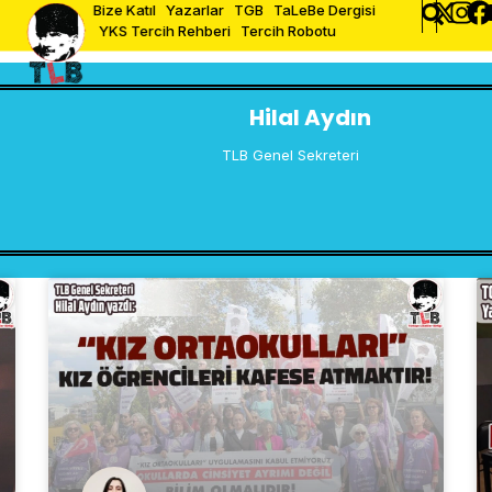
Bize Katıl
Yazarlar
TGB
TaLeBe Dergisi
YKS Tercih Rehberi
Tercih Robotu
Hilal Aydın
TLB Genel Sekreteri