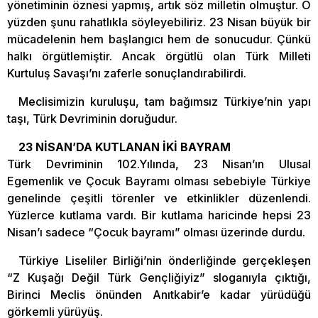
yönetiminin öznesi yapmış, artık söz milletin olmuştur. O
yüzden şunu rahatlıkla söyleyebiliriz. 23 Nisan büyük bir
mücadelenin hem başlangıcı hem de sonucudur. Çünkü
halkı örgütlemiştir. Ancak örgütlü olan Türk Milleti
Kurtuluş Savaşı’nı zaferle sonuçlandırabilirdi.
Meclisimizin kuruluşu, tam bağımsız Türkiye’nin yapı
taşı, Türk Devriminin doruğudur.
23 NİSAN’DA KUTLANAN İKİ BAYRAM
Türk Devriminin 102.Yılında, 23 Nisan’ın Ulusal
Egemenlik ve Çocuk Bayramı olması sebebiyle Türkiye
genelinde çeşitli törenler ve etkinlikler düzenlendi.
Yüzlerce kutlama vardı. Bir kutlama haricinde hepsi 23
Nisan’ı sadece “Çocuk bayramı” olması üzerinde durdu.
Türkiye Liseliler Birliği’nin önderliğinde gerçekleşen
“Z Kuşağı Değil Türk Gençliğiyiz” sloganıyla çıktığı,
Birinci Meclis önünden Anıtkabir’e kadar yürüdüğü
görkemli yürüyüş.