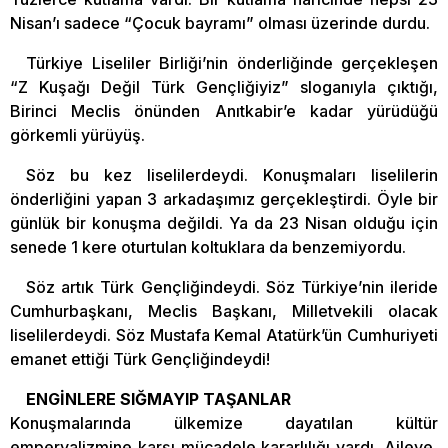
Nisan’ı sadece “Çocuk bayramı” olması üzerinde durdu.
Türkiye Liseliler Birliği’nin önderliğinde gerçekleşen
“Z Kuşağı Değil Türk Gençliğiyiz” sloganıyla çıktığı,
Birinci Meclis önünden Anıtkabir’e kadar yürüdüğü
görkemli yürüyüş.
Söz bu kez liselilerdeydi. Konuşmaları liselilerin
önderliğini yapan 3 arkadaşımız gerçekleştirdi. Öyle bir
günlük bir konuşma değildi. Ya da 23 Nisan olduğu için
senede 1 kere oturtulan koltuklara da benzemiyordu.
Söz artık Türk Gençliğindeydi. Söz Türkiye’nin ileride
Cumhurbaşkanı, Meclis Başkanı, Milletvekili olacak
liselilerdeydi. Söz Mustafa Kemal Atatürk’ün Cumhuriyeti
emanet ettiği Türk Gençliğindeydi!
ENGİNLERE SIĞMAYIP TAŞANLAR
Konuşmalarında ülkemize dayatılan kültür
emperyalizmine karşı mücadele kararlılığı vardı. Aileye,