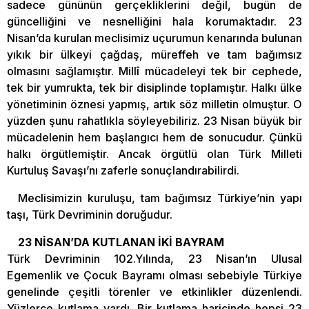
sadece gününün gerçekliklerini değil, bugün de
güncelliğini ve nesnelliğini hala korumaktadır. 23
Nisan’da kurulan meclisimiz uçurumun kenarında bulunan
yıkık bir ülkeyi çağdaş, müreffeh ve tam bağımsız
olmasını sağlamıştır. Millî mücadeleyi tek bir cephede,
tek bir yumrukta, tek bir disiplinde toplamıştır. Halkı ülke
yönetiminin öznesi yapmış, artık söz milletin olmuştur. O
yüzden şunu rahatlıkla söyleyebiliriz. 23 Nisan büyük bir
mücadelenin hem başlangıcı hem de sonucudur. Çünkü
halkı örgütlemiştir. Ancak örgütlü olan Türk Milleti
Kurtuluş Savaşı’nı zaferle sonuçlandırabilirdi.
Meclisimizin kuruluşu, tam bağımsız Türkiye’nin yapı
taşı, Türk Devriminin doruğudur.
23 NİSAN’DA KUTLANAN İKİ BAYRAM
Türk Devriminin 102.Yılında, 23 Nisan’ın Ulusal
Egemenlik ve Çocuk Bayramı olması sebebiyle Türkiye
genelinde çeşitli törenler ve etkinlikler düzenlendi.
Yüzlerce kutlama vardı. Bir kutlama haricinde hepsi 23