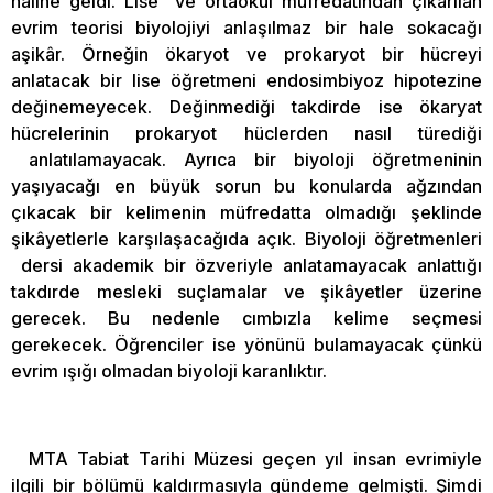
haline geldi. Lise ve ortaokul müfredatından çıkarılan
evrim teorisi biyolojiyi anlaşılmaz bir hale sokacağı
aşikâr. Örneğin ökaryot ve prokaryot bir hücreyi
anlatacak bir lise öğretmeni endosimbiyoz hipotezine
değinemeyecek. Değinmediği takdirde ise ökaryat
hücrelerinin prokaryot hüclerden nasıl türediği
anlatılamayacak. Ayrıca bir biyoloji öğretmeninin
yaşıyacağı en büyük sorun bu konularda ağzından
çıkacak bir kelimenin müfredatta olmadığı şeklinde
şikâyetlerle karşılaşacağıda açık. Biyoloji öğretmenleri
dersi akademik bir özveriyle anlatamayacak anlattığı
takdırde mesleki suçlamalar ve şikâyetler üzerine
gerecek. Bu nedenle cımbızla kelime seçmesi
gerekecek. Öğrenciler ise yönünü bulamayacak çünkü
evrim ışığı olmadan biyoloji karanlıktır.
MTA Tabiat Tarihi Müzesi geçen yıl insan evrimiyle
ilgili bir bölümü kaldırmasıyla gündeme gelmişti. Şimdi