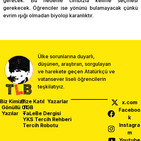
gerecek. Bu nedenle cımbızla kelime seçmesi
gerekecek. Öğrenciler ise yönünü bulamayacak çünkü
evrim ışığı olmadan biyoloji karanlıktır.
Ülke sorunlarına duyarlı,
düşünen, araştıran, sorgulayan
ve harekete geçen Atatürkçü ve
vatansever liseli öğrencilerin
teşkilatıyız.
Biz Kimiz?
Bize Katıl
Yazarlar
x.com
Gönüllü Ol
TGB
Faceboo
Yazılar
TaLeBe Dergisi
k
YKS Tercih Rehberi
Instagra
Tercih Robotu
m
Önceki Yazı
Sonraki Yazı
Paylaş:
Youtube
Dünden Bugüne Cumhuriyet Öğretmenlerimiz
Kubilay Hazırdı, Liseliler De Hazır!