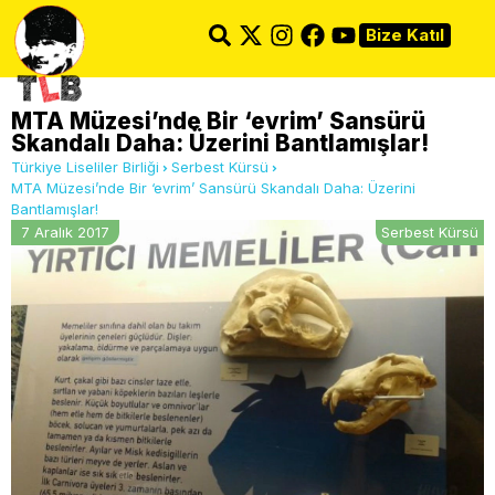
Bize Katıl
MTA Müzesi’nde Bir ‘evrim’ Sansürü
Skandalı Daha: Üzerini Bantlamışlar!
Türkiye Liseliler Birliği
Serbest Kürsü
MTA Müzesi’nde Bir ‘evrim’ Sansürü Skandalı Daha: Üzerini
Bantlamışlar!
7 Aralık 2017
Serbest Kürsü