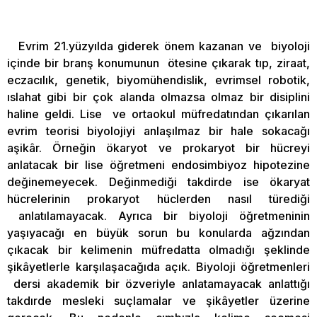
Evrim 21.yüzyılda giderek önem kazanan ve biyoloji
içinde bir branş konumunun ötesine çıkarak tıp, ziraat,
eczacılık, genetik, biyomühendislik, evrimsel robotik,
ıslahat gibi bir çok alanda olmazsa olmaz bir disiplini
haline geldi. Lise ve ortaokul müfredatından çıkarılan
evrim teorisi biyolojiyi anlaşılmaz bir hale sokacağı
aşikâr. Örneğin ökaryot ve prokaryot bir hücreyi
anlatacak bir lise öğretmeni endosimbiyoz hipotezine
değinemeyecek. Değinmediği takdirde ise ökaryat
hücrelerinin prokaryot hüclerden nasıl türediği
anlatılamayacak. Ayrıca bir biyoloji öğretmeninin
yaşıyacağı en büyük sorun bu konularda ağzından
çıkacak bir kelimenin müfredatta olmadığı şeklinde
şikâyetlerle karşılaşacağıda açık. Biyoloji öğretmenleri
dersi akademik bir özveriyle anlatamayacak anlattığı
takdırde mesleki suçlamalar ve şikâyetler üzerine