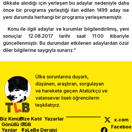
dikkate alındığı için yerleşen bu adaylar nedeniyle daha
önce bir programa yerleştiği ilan edilen 1499 aday ise
yeni durumda herhangi bir programa yerleşememiştir.
Konu ile ilgili adaylar ve kurumlar bilgilendirilmiş, yeni
sonuçlar 12.08.2017 tarihi saat 11:00 itibariyle
güncellenmiştir. Bu durumdan etkilenen adaylardan özür
diler bilgilerine saygıyla sunarız.”
Ülke sorunlarına duyarlı,
düşünen, araştıran, sorgulayan
ve harekete geçen Atatürkçü ve
vatansever liseli öğrencilerin
teşkilatıyız.
Biz Kimiz?
Bize Katıl
Yazarlar
x.com
Gönüllü Ol
TGB
Faceboo
Yazılar
TaLeBe Dergisi