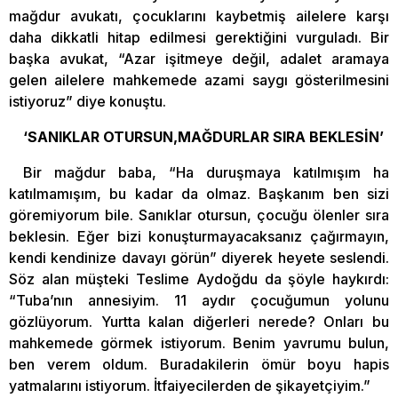
mağdur avukatı, çocuklarını kaybetmiş ailelere karşı
daha dikkatli hitap edilmesi gerektiğini vurguladı. Bir
başka avukat, “Azar işitmeye değil, adalet aramaya
gelen ailelere mahkemede azami saygı gösterilmesini
istiyoruz” diye konuştu.
‘SANIKLAR OTURSUN,MAĞDURLAR SIRA BEKLESİN’
Bir mağdur baba, “Ha duruşmaya katılmışım ha
katılmamışım, bu kadar da olmaz. Başkanım ben sizi
göremiyorum bile. Sanıklar otursun, çocuğu ölenler sıra
beklesin. Eğer bizi konuşturmayacaksanız çağırmayın,
kendi kendinize davayı görün” diyerek heyete seslendi.
Söz alan müşteki Teslime Aydoğdu da şöyle haykırdı:
“Tuba’nın annesiyim. 11 aydır çocuğumun yolunu
gözlüyorum. Yurtta kalan diğerleri nerede? Onları bu
mahkemede görmek istiyorum. Benim yavrumu bulun,
ben verem oldum. Buradakilerin ömür boyu hapis
yatmalarını istiyorum. İtfaiyecilerden de şikayetçiyim.”