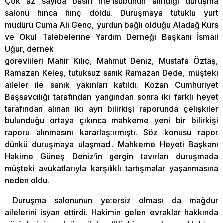
Çok az sayıda basın mensubunun alındığı duruşma
salonu hınca hınç doldu. Duruşmaya tutuklu yurt
müdürü Cuma Ali Genç, yurdun bağlı olduğu Aladağ Kurs
ve Okul Talebelerine Yardım Derneği Başkanı İsmail
Uğur, dernek
görevlileri Mahir Kılıç, Mahmut Deniz, Mustafa Öztaş,
Ramazan Keleş, tutuksuz sanık Ramazan Dede, müşteki
aileler ile sanık yakınları katıldı. Kozan Cumhuriyet
Başsavcılığı tarafından yangından sonra iki farklı heyet
tarafından alınan iki ayrı bilirkişi raporunda çelişkiler
bulunduğu ortaya çıkınca mahkeme yeni bir bilirkişi
raporu alınmasını kararlaştırmıştı. Söz konusu rapor
dünkü duruşmaya ulaşmadı. Mahkeme Heyeti Başkanı
Hakime Güneş Deniz’in gergin tavırları duruşmada
müşteki avukatlarıyla karşılıklı tartışmalar yaşanmasına
neden oldu.
Duruşma salonunun yetersiz olması da mağdur
ailelerini isyan ettirdi. Hakimin gelen evraklar hakkında