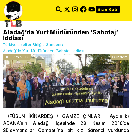
Bize Katıl
Aladağ’da Yurt Müdüründen ‘Sabotaj’
İddiası
Türkiye Liseliler Birliği
Gündem
Aladağ’da Yurt Müdüründen ‘Sabotaj’ İddiası
10 Ekim 2017
Gündem
(FÜSUN İKİKARDEŞ / GAMZE ÇINLAR – Aydınlık)
ADANA’nın Aladağ ilçesinde 29 Kasım 2016’da
Süleymancılar Cemaati’ne ait kız öğrenci yurdunda