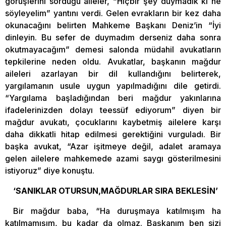
görüşlerini sorduğu aileler, “Hiçbir şey duymadık ki ne
söyleyelim” yantını verdi. Gelen evrakların bir kez daha
okunacağını belirten Mahkeme Başkanı Deniz’in “İyi
dinleyin. Bu sefer de duymadım derseniz daha sonra
okutmayacağım” demesi salonda müdahil avukatların
tepkilerine neden oldu. Avukatlar, başkanın mağdur
aileleri azarlayan bir dil kullandığını belirterek,
yargılamanın usule uygun yapılmadığını dile getirdi.
“Yargılama başladığından beri mağdur yakınlarına
ifadelerinizden dolayı teessüf ediyorum” diyen bir
mağdur avukatı, çocuklarını kaybetmiş ailelere karşı
daha dikkatli hitap edilmesi gerektiğini vurguladı. Bir
başka avukat, “Azar işitmeye değil, adalet aramaya
gelen ailelere mahkemede azami saygı gösterilmesini
istiyoruz” diye konuştu.
‘SANIKLAR OTURSUN,MAĞDURLAR SIRA BEKLESİN’
Bir mağdur baba, “Ha duruşmaya katılmışım ha
katılmamışım, bu kadar da olmaz. Başkanım ben sizi