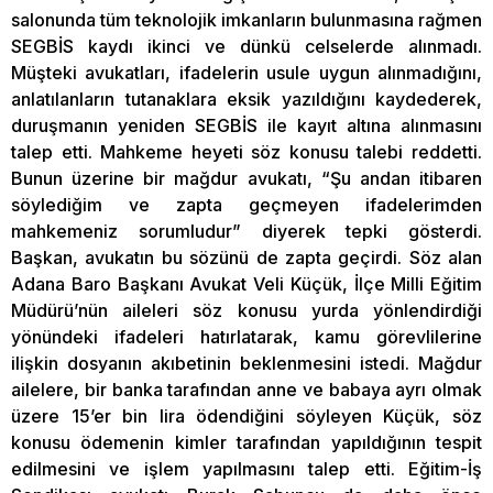
salonunda tüm teknolojik imkanların bulunmasına rağmen
SEGBİS kaydı ikinci ve dünkü celselerde alınmadı.
Müşteki avukatları, ifadelerin usule uygun alınmadığını,
anlatılanların tutanaklara eksik yazıldığını kaydederek,
duruşmanın yeniden SEGBİS ile kayıt altına alınmasını
talep etti. Mahkeme heyeti söz konusu talebi reddetti.
Bunun üzerine bir mağdur avukatı, “Şu andan itibaren
söylediğim ve zapta geçmeyen ifadelerimden
mahkemeniz sorumludur” diyerek tepki gösterdi.
Başkan, avukatın bu sözünü de zapta geçirdi. Söz alan
Adana Baro Başkanı Avukat Veli Küçük, İlçe Milli Eğitim
Müdürü’nün aileleri söz konusu yurda yönlendirdiği
yönündeki ifadeleri hatırlatarak, kamu görevlilerine
ilişkin dosyanın akıbetinin beklenmesini istedi. Mağdur
ailelere, bir banka tarafından anne ve babaya ayrı olmak
üzere 15’er bin lira ödendiğini söyleyen Küçük, söz
konusu ödemenin kimler tarafından yapıldığının tespit
edilmesini ve işlem yapılmasını talep etti. Eğitim-İş