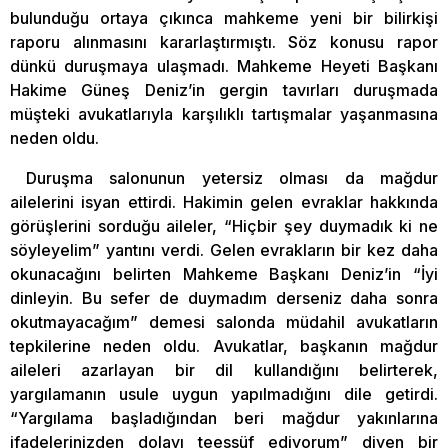
bulunduğu ortaya çıkınca mahkeme yeni bir bilirkişi
raporu alınmasını kararlaştırmıştı. Söz konusu rapor
dünkü duruşmaya ulaşmadı. Mahkeme Heyeti Başkanı
Hakime Güneş Deniz’in gergin tavırları duruşmada
müşteki avukatlarıyla karşılıklı tartışmalar yaşanmasına
neden oldu.
Duruşma salonunun yetersiz olması da mağdur
ailelerini isyan ettirdi. Hakimin gelen evraklar hakkında
görüşlerini sorduğu aileler, “Hiçbir şey duymadık ki ne
söyleyelim” yantını verdi. Gelen evrakların bir kez daha
okunacağını belirten Mahkeme Başkanı Deniz’in “İyi
dinleyin. Bu sefer de duymadım derseniz daha sonra
okutmayacağım” demesi salonda müdahil avukatların
tepkilerine neden oldu. Avukatlar, başkanın mağdur
aileleri azarlayan bir dil kullandığını belirterek,
yargılamanın usule uygun yapılmadığını dile getirdi.
“Yargılama başladığından beri mağdur yakınlarına
ifadelerinizden dolayı teessüf ediyorum” diyen bir