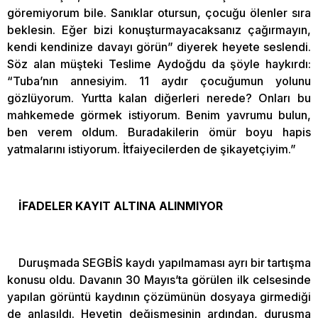
göremiyorum bile. Sanıklar otursun, çocuğu ölenler sıra
beklesin. Eğer bizi konuşturmayacaksanız çağırmayın,
kendi kendinize davayı görün” diyerek heyete seslendi.
Söz alan müşteki Teslime Aydoğdu da şöyle haykırdı:
“Tuba’nın annesiyim. 11 aydır çocuğumun yolunu
gözlüyorum. Yurtta kalan diğerleri nerede? Onları bu
mahkemede görmek istiyorum. Benim yavrumu bulun,
ben verem oldum. Buradakilerin ömür boyu hapis
yatmalarını istiyorum. İtfaiyecilerden de şikayetçiyim.”
İFADELER KAYIT ALTINA ALINMIYOR
Duruşmada SEGBİS kaydı yapılmaması ayrı bir tartışma
konusu oldu. Davanın 30 Mayıs’ta görülen ilk celsesinde
yapılan görüntü kaydının çözümünün dosyaya girmediği
de anlaşıldı. Heyetin değişmesinin ardından, duruşma