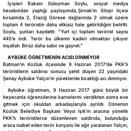
İçişleri Bakanı Süleyman Soylu, sosyal medya
hesabından yaptığı paylaşımda, Şırnak’ın Silopi ilçesi
kırsalında 2, Elazığ Görese dağlarında 2 olmak üzere
toplam 4 teröristin daha etkisiz hale getirildiğini belirtti.
Soylu, şunları kaydetti: “Yurt içi toplam terörist sayısı
445’e indi. Terör bu ülkenin kaderi olmaktan çıkıyor
inşallah. Biraz daha sabır ve gayret.”
AYBÜKE ÖĞRETMENİN ACISI DİNMİYOR
Batman’ın Kozluk ilçesinde 9 Haziran 2017’de PKK’lı
teröristlerin saldırısı sonucu şehit düşen 22 yaşındaki
Şenay Aybüke Yalçın’ın yüreklerde bıraktığı acı dinmiyor.
Aybüke öğretmen, 9 Haziran 2017 günü büyük bir
heyecanla öğrencilerine karnelerini verdikten sonra eve
gitmek için okuldan arkadaşlarıyla ayrıldı. Dönemin
Kozluk Belediye Başkanı Veysi Işık’ın aracına yönelik
PKK’lı teröristlerce düzenlenen saldırıda, bulunduğu
araca isabet eden terör kurşunu ile ağır yaralanan Yalçın,