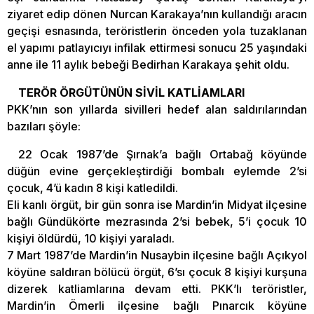
ziyaret edip dönen Nurcan Karakaya’nın kullandığı aracın
geçişi esnasında, teröristlerin önceden yola tuzaklanan
el yapımı patlayıcıyı infilak ettirmesi sonucu 25 yaşındaki
anne ile 11 aylık bebeği Bedirhan Karakaya şehit oldu.
TERÖR ÖRGÜTÜNÜN SİVİL KATLİAMLARI
PKK’nın son yıllarda sivilleri hedef alan saldırılarından
bazıları şöyle:
22 Ocak 1987’de Şırnak’a bağlı Ortabağ köyünde
düğün evine gerçekleştirdiği bombalı eylemde 2’si
çocuk, 4’ü kadın 8 kişi katledildi.
Eli kanlı örgüt, bir gün sonra ise Mardin’in Midyat ilçesine
bağlı Gündükörte mezrasında 2’si bebek, 5’i çocuk 10
kişiyi öldürdü, 10 kişiyi yaraladı.
7 Mart 1987’de Mardin’in Nusaybin ilçesine bağlı Açıkyol
köyüne saldıran bölücü örgüt, 6’sı çocuk 8 kişiyi kurşuna
dizerek katliamlarına devam etti. PKK’lı teröristler,
Mardin’in Ömerli ilçesine bağlı Pınarcık köyüne