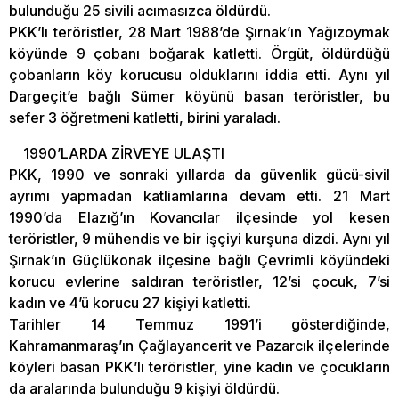
bulunduğu 25 sivili acımasızca öldürdü.
PKK’lı teröristler, 28 Mart 1988’de Şırnak’ın Yağızoymak
köyünde 9 çobanı boğarak katletti. Örgüt, öldürdüğü
çobanların köy korucusu olduklarını iddia etti. Aynı yıl
Dargeçit’e bağlı Sümer köyünü basan teröristler, bu
sefer 3 öğretmeni katletti, birini yaraladı.
1990’LARDA ZİRVEYE ULAŞTI
PKK, 1990 ve sonraki yıllarda da güvenlik gücü-sivil
ayrımı yapmadan katliamlarına devam etti. 21 Mart
1990’da Elazığ’ın Kovancılar ilçesinde yol kesen
teröristler, 9 mühendis ve bir işçiyi kurşuna dizdi. Aynı yıl
Şırnak’ın Güçlükonak ilçesine bağlı Çevrimli köyündeki
korucu evlerine saldıran teröristler, 12’si çocuk, 7’si
kadın ve 4’ü korucu 27 kişiyi katletti.
Tarihler 14 Temmuz 1991’i gösterdiğinde,
Kahramanmaraş’ın Çağlayancerit ve Pazarcık ilçelerinde
köyleri basan PKK’lı teröristler, yine kadın ve çocukların
da aralarında bulunduğu 9 kişiyi öldürdü.