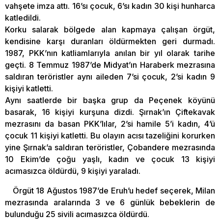
vahşete imza attı. 16’sı çocuk, 6’sı kadın 30 kişi hunharca
katledildi.
Korku salarak bölgede alan kapmaya çalışan örgüt,
kendisine karşı duranları öldürmekten geri durmadı.
1987, PKK’nın katliamlarıyla anılan bir yıl olarak tarihe
geçti. 8 Temmuz 1987’de Midyat’ın Haraberk mezrasına
saldıran teröristler aynı aileden 7’si çocuk, 2’si kadın 9
kişiyi katletti.
Aynı saatlerde bir başka grup da Peçenek köyünü
basarak, 16 kişiyi kurşuna dizdi. Şırnak’ın Çiftekavak
mezrasını da basan PKK’lılar, 2’si hamile 5’i kadın, 4’ü
çocuk 11 kişiyi katletti. Bu olayın acısı tazeliğini korurken
yine Şırnak’a saldıran teröristler, Çobandere mezrasında
10 Ekim’de çoğu yaşlı, kadın ve çocuk 13 kişiyi
acımasızca öldürdü, 9 kişiyi yaraladı.
Örgüt 18 Ağustos 1987’de Eruh’u hedef seçerek, Milan
mezrasında aralarında 3 ve 6 günlük bebeklerin de
bulunduğu 25 sivili acımasızca öldürdü.