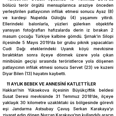
bölücü terör örgütü mensuplarınca araziye önceden
yerleştirilen patlayıcının infilak etmesi sonucu Ayaz (8)
ve kardeşi Nupelda Güloğlu (4) yaşamını yitirdi.
Ellerindeki balonlarla, yüzleri gülerken objektife
yansıyan fotoğrafları hafızalarda derin iz bırakan 2
masum çocuğu Türkiye kalbine gömdü. Şırnak’ın Silopi
ilçesinde 5 Mayıs 2019’da bir grubu piknik yapacakları
Cudi Dağı eteklerindeki Uyanık köyü mevkisine
bıraktıktan sonra ilçeye dönmek üzere yola çıkan
minibüsün geçişi sırasında teröristlerce yola döşenen
patlayıcının infilak etmesi sonucu Servet (23) ve kuzeni
Diyar Bilen (13) hayatını kaybetti.
11 AYLIK BEBEK VE ANNESİNİ KATLETTİLER
Hakkari’nin Yüksekova ilçesinin Büyükçiftlik beldesi
Susat Deresi mevkisinde 31 Temmuz 2018’de, ilçeye
yaklaşık 30 kilometre uzaklıktaki üs bölgesinde görevli
eşi Jandarma Astsubay Çavuş Serkan Karakaya’yı
ziyaret edip dönen Nurcan Karakaya’nın kullandığı aracın