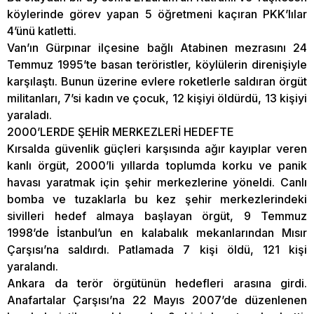
köylerinde görev yapan 5 öğretmeni kaçıran PKK’lılar
4’ünü katletti.
Van’ın Gürpınar ilçesine bağlı Atabinen mezrasını 24
Temmuz 1995’te basan teröristler, köylülerin direnişiyle
karşılaştı. Bunun üzerine evlere roketlerle saldıran örgüt
militanları, 7’si kadın ve çocuk, 12 kişiyi öldürdü, 13 kişiyi
yaraladı.
2000’LERDE ŞEHİR MERKEZLERİ HEDEFTE
Kırsalda güvenlik güçleri karşısında ağır kayıplar veren
kanlı örgüt, 2000’li yıllarda toplumda korku ve panik
havası yaratmak için şehir merkezlerine yöneldi. Canlı
bomba ve tuzaklarla bu kez şehir merkezlerindeki
sivilleri hedef almaya başlayan örgüt, 9 Temmuz
1998’de İstanbul’un en kalabalık mekanlarından Mısır
Çarşısı’na saldırdı. Patlamada 7 kişi öldü, 121 kişi
yaralandı.
Ankara da terör örgütünün hedefleri arasına girdi.
Anafartalar Çarşısı’na 22 Mayıs 2007’de düzenlenen