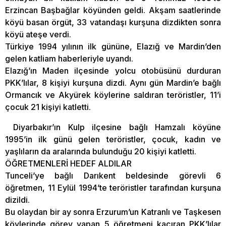
Erzincan Başbağlar köyünden geldi. Akşam saatlerinde
köyü basan örgüt, 33 vatandaşı kurşuna dizdikten sonra
köyü ateşe verdi.
Türkiye 1994 yılının ilk gününe, Elazığ ve Mardin’den
gelen katliam haberleriyle uyandı.
Elazığ’ın Maden ilçesinde yolcu otobüsünü durduran
PKK’lılar, 8 kişiyi kurşuna dizdi. Aynı gün Mardin’e bağlı
Ormancık ve Akyürek köylerine saldıran teröristler, 11’i
çocuk 21 kişiyi katletti.
Diyarbakır’ın Kulp ilçesine bağlı Hamzalı köyüne
1995’in ilk günü gelen teröristler, çocuk, kadın ve
yaşlıların da aralarında bulunduğu 20 kişiyi katletti.
ÖĞRETMENLERİ HEDEF ALDILAR
Tunceli’ye bağlı Darıkent beldesinde görevli 6
öğretmen, 11 Eylül 1994’te teröristler tarafından kurşuna
dizildi.
Bu olaydan bir ay sonra Erzurum’un Katranlı ve Taşkesen
köylerinde görev yapan 5 öğretmeni kaçıran PKK’lılar