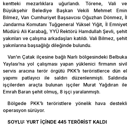
kentteki mezarlıklara uğurlandı. Törene, Vali ve
Büyükşehir Belediye Başkan Vekili Mehmet Emin
Bilmez, Van Cumhuriyet Başsavcısı Oğuzhan Dönmez, İl
Jandarma Komutanı Tuğgeneral Yüksel Yiğit, İl Emniyet
Müdürü Ali Karabağ, YYÜ Rektörü Hamdullah Şevli, şehit
yakınları ve çalışma arkadaşları katıldı. Vali Bilmez, şehit
yakınlarına başsağlığı dileğinde bulundu.
Van’ın Çatak ilçesine bağlı Narlı bölgesindeki Belbuka
Yaylası’na yol çalışması yapan yüklenici firmanın sivil
servis aracına terör örgütü PKK’lı teröristlerce dün el
yapımı patlayıcı ile saldırı düzenlenmişti. Saldırıda
işçilerden araçta bulunan işçiler Murat Yağdıran ile
Emrah Baran şehit olmuş, 8 işçi yaralanmıştı.
Bölgede PKK’lı teröristlere yönelik hava destekli
operasyon sürüyor.
SOYLU: YURT İÇİNDE 445 TERÖRİST KALDI