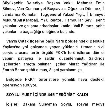
Büyükşehir Belediye Başkan Vekili Mehmet Emin
Bilmez, Van Cumhuriyet Başsavcısı Oğuzhan Dönmez, İl
Jandarma Komutanı Tuğgeneral Yüksel Yiğit, İl Emniyet
Müdürü Ali Karabağ, YYÜ Rektörü Hamdullah Şevli, şehit
yakınları ve çalışma arkadaşları katıldı. Vali Bilmez, şehit
yakınlarına başsağlığı dileğinde bulundu.
Van’ın Çatak ilçesine bağlı Narlı bölgesindeki Belbuka
Yaylası’na yol çalışması yapan yüklenici firmanın sivil
servis aracına terör örgütü PKK’lı teröristlerce dün el
yapımı patlayıcı ile saldırı düzenlenmişti. Saldırıda
işçilerden araçta bulunan işçiler Murat Yağdıran ile
Emrah Baran şehit olmuş, 8 işçi yaralanmıştı.
Bölgede PKK’lı teröristlere yönelik hava destekli
operasyon sürüyor.
SOYLU: YURT İÇİNDE 445 TERÖRİST KALDI
İçişleri Bakanı Süleyman Soylu, sosyal medya