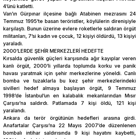
4’ünü katletti.
Van’ın Gürpınar ilçesine bağlı Atabinen mezrasını 24
Temmuz 1995’te basan teröristler, köylülerin direnişiyle
karşılaştı. Bunun üzerine evlere roketlerle saldıran örgüt
militanları, 7’si kadın ve çocuk, 12 kişiyi öldürdü, 13 kişiyi
yaraladı.
2000’LERDE ŞEHİR MERKEZLERİ HEDEFTE
Kırsalda güvenlik güçleri karşısında ağır kayıplar veren
kanlı örgüt, 2000’li yıllarda toplumda korku ve panik
havası yaratmak için şehir merkezlerine yöneldi. Canlı
bomba ve tuzaklarla bu kez şehir merkezlerindeki
sivilleri hedef almaya başlayan örgüt, 9 Temmuz
1998’de İstanbul’un en kalabalık mekanlarından Mısır
Çarşısı’na saldırdı. Patlamada 7 kişi öldü, 121 kişi
yaralandı.
Ankara da terör örgütünün hedefleri arasına girdi.
Anafartalar Çarşısı’na 22 Mayıs 2007’de düzenlenen
bombalı intihar saldırısında 9 kişi hayatını kaybetti,