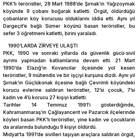
PKK’lı teröristler, 28 Mart 1988’de Şırnak’ın Yağızoymak
köyünde 9 çobanı boğarak katletti. Örgüt, öldürdüğü
çobanların köy korucusu olduklarını iddia etti. Aynı yıl
Dargeçit’e bağlı Sümer köyünü basan teröristler, bu
sefer 3 öğretmeni katletti, birini yaraladı.
1990’LARDA ZİRVEYE ULAŞTI
PKK, 1990 ve sonraki yıllarda da güvenlik gücü-sivil
ayrımı yapmadan katliamlarına devam etti. 21 Mart
1990’da Elazığ’ın Kovancılar ilçesinde yol kesen
teröristler, 9 mühendis ve bir işçiyi kurşuna dizdi. Aynı yıl
Şırnak’ın Güçlükonak ilçesine bağlı Çevrimli köyündeki
korucu evlerine saldıran teröristler, 12’si çocuk, 7’si
kadın ve 4’ü korucu 27 kişiyi katletti.
Tarihler 14 Temmuz 1991’i gösterdiğinde,
Kahramanmaraş’ın Çağlayancerit ve Pazarcık ilçelerinde
köyleri basan PKK’lı teröristler, yine kadın ve çocukların
da aralarında bulunduğu 9 kişiyi öldürdü.
Midyat’ta 1991’de sivilleri taşıyan araçlara saldıran örgüt,