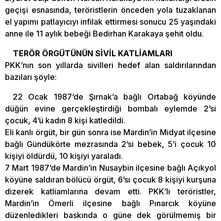
geçişi esnasında, teröristlerin önceden yola tuzaklanan
el yapımı patlayıcıyı infilak ettirmesi sonucu 25 yaşındaki
anne ile 11 aylık bebeği Bedirhan Karakaya şehit oldu.
TERÖR ÖRGÜTÜNÜN SİVİL KATLİAMLARI
PKK’nın son yıllarda sivilleri hedef alan saldırılarından
bazıları şöyle:
22 Ocak 1987’de Şırnak’a bağlı Ortabağ köyünde
düğün evine gerçekleştirdiği bombalı eylemde 2’si
çocuk, 4’ü kadın 8 kişi katledildi.
Eli kanlı örgüt, bir gün sonra ise Mardin’in Midyat ilçesine
bağlı Gündükörte mezrasında 2’si bebek, 5’i çocuk 10
kişiyi öldürdü, 10 kişiyi yaraladı.
7 Mart 1987’de Mardin’in Nusaybin ilçesine bağlı Açıkyol
köyüne saldıran bölücü örgüt, 6’sı çocuk 8 kişiyi kurşuna
dizerek katliamlarına devam etti. PKK’lı teröristler,
Mardin’in Ömerli ilçesine bağlı Pınarcık köyüne
düzenledikleri baskında o güne dek görülmemiş bir