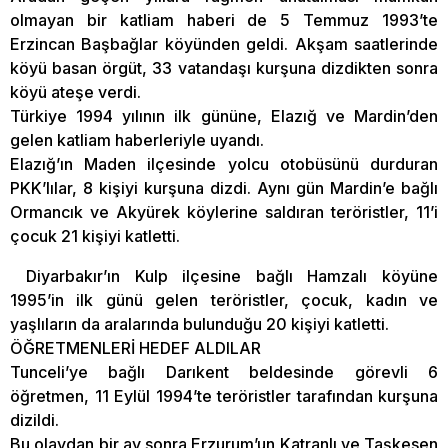
olmayan bir katliam haberi de 5 Temmuz 1993’te
Erzincan Başbağlar köyünden geldi. Akşam saatlerinde
köyü basan örgüt, 33 vatandaşı kurşuna dizdikten sonra
köyü ateşe verdi.
Türkiye 1994 yılının ilk gününe, Elazığ ve Mardin’den
gelen katliam haberleriyle uyandı.
Elazığ’ın Maden ilçesinde yolcu otobüsünü durduran
PKK’lılar, 8 kişiyi kurşuna dizdi. Aynı gün Mardin’e bağlı
Ormancık ve Akyürek köylerine saldıran teröristler, 11’i
çocuk 21 kişiyi katletti.
Diyarbakır’ın Kulp ilçesine bağlı Hamzalı köyüne
1995’in ilk günü gelen teröristler, çocuk, kadın ve
yaşlıların da aralarında bulunduğu 20 kişiyi katletti.
ÖĞRETMENLERİ HEDEF ALDILAR
Tunceli’ye bağlı Darıkent beldesinde görevli 6
öğretmen, 11 Eylül 1994’te teröristler tarafından kurşuna
dizildi.
Bu olaydan bir ay sonra Erzurum’un Katranlı ve Taşkesen