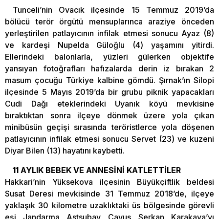
Tunceli’nin Ovacık ilçesinde 15 Temmuz 2019’da
bölücü terör örgütü mensuplarınca araziye önceden
yerleştirilen patlayıcının infilak etmesi sonucu Ayaz (8)
ve kardeşi Nupelda Güloğlu (4) yaşamını yitirdi.
Ellerindeki balonlarla, yüzleri gülerken objektife
yansıyan fotoğrafları hafızalarda derin iz bırakan 2
masum çocuğu Türkiye kalbine gömdü. Şırnak’ın Silopi
ilçesinde 5 Mayıs 2019’da bir grubu piknik yapacakları
Cudi Dağı eteklerindeki Uyanık köyü mevkisine
bıraktıktan sonra ilçeye dönmek üzere yola çıkan
minibüsün geçişi sırasında teröristlerce yola döşenen
patlayıcının infilak etmesi sonucu Servet (23) ve kuzeni
Diyar Bilen (13) hayatını kaybetti.
11 AYLIK BEBEK VE ANNESİNİ KATLETTİLER
Hakkari’nin Yüksekova ilçesinin Büyükçiftlik beldesi
Susat Deresi mevkisinde 31 Temmuz 2018’de, ilçeye
yaklaşık 30 kilometre uzaklıktaki üs bölgesinde görevli
eşi Jandarma Astsubay Çavuş Serkan Karakaya’yı