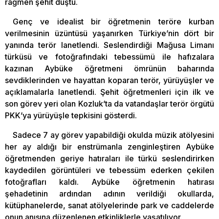
rağmen şehit düştü.
Genç ve idealist bir öğretmenin teröre kurban
verilmesinin üzüntüsü yaşanırken Türkiye’nin dört bir
yanında terör lanetlendi. Seslendirdiği Mağusa Limanı
türküsü ve fotoğrafındaki tebessümü ile hafızalara
kazınan Aybüke öğretmeni ömrünün baharında
sevdiklerinden ve hayattan koparan terör, yürüyüşler ve
açıklamalarla lanetlendi. Şehit öğretmenleri için ilk ve
son görev yeri olan Kozluk’ta da vatandaşlar terör örgütü
PKK’ya yürüyüşle tepkisini gösterdi.
Sadece 7 ay görev yapabildiği okulda müzik atölyesini
her ay aldığı bir enstrümanla zenginleştiren Aybüke
öğretmenden geriye hatıraları ile türkü seslendirirken
kaydedilen görüntüleri ve tebessüm ederken çekilen
fotoğrafları kaldı. Aybüke öğretmenin hatırası
şehadetinin ardından adının verildiği okullarda,
kütüphanelerde, sanat atölyelerinde park ve caddelerde
onun anısına düzenlenen etkinliklerle yaşatılıyor.