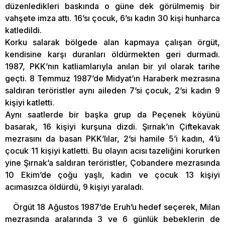
düzenledikleri baskında o güne dek görülmemiş bir
vahşete imza attı. 16’sı çocuk, 6’sı kadın 30 kişi hunharca
katledildi.
Korku salarak bölgede alan kapmaya çalışan örgüt,
kendisine karşı duranları öldürmekten geri durmadı.
1987, PKK’nın katliamlarıyla anılan bir yıl olarak tarihe
geçti. 8 Temmuz 1987’de Midyat’ın Haraberk mezrasına
saldıran teröristler aynı aileden 7’si çocuk, 2’si kadın 9
kişiyi katletti.
Aynı saatlerde bir başka grup da Peçenek köyünü
basarak, 16 kişiyi kurşuna dizdi. Şırnak’ın Çiftekavak
mezrasını da basan PKK’lılar, 2’si hamile 5’i kadın, 4’ü
çocuk 11 kişiyi katletti. Bu olayın acısı tazeliğini korurken
yine Şırnak’a saldıran teröristler, Çobandere mezrasında
10 Ekim’de çoğu yaşlı, kadın ve çocuk 13 kişiyi
acımasızca öldürdü, 9 kişiyi yaraladı.
Örgüt 18 Ağustos 1987’de Eruh’u hedef seçerek, Milan
mezrasında aralarında 3 ve 6 günlük bebeklerin de