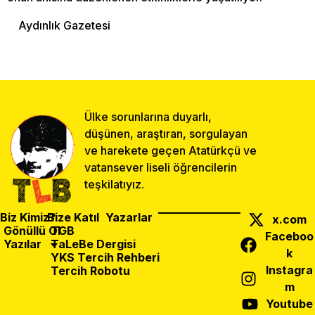
Aydınlık Gazetesi
Ülke sorunlarına duyarlı,
düşünen, araştıran, sorgulayan
ve harekete geçen Atatürkçü ve
vatansever liseli öğrencilerin
teşkilatıyız.
Biz Kimiz?
Bize Katıl
Yazarlar
x.com
Gönüllü Ol
TGB
Faceboo
Yazılar
TaLeBe Dergisi
k
YKS Tercih Rehberi
Instagra
Tercih Robotu
Önceki Yazı
Sonraki Yazı
m
Paylaş:
PKK’nın Celladına Nokta Operasyon
Çocuklara Yaz Okulları Açılıyor
Youtube