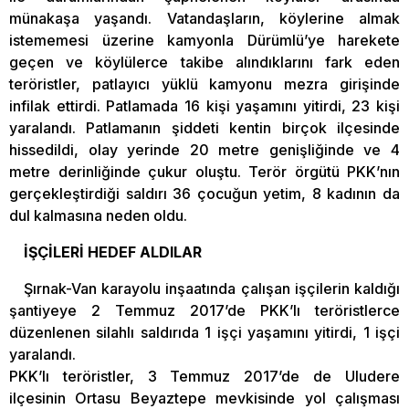
münakaşa yaşandı. Vatandaşların, köylerine almak
istememesi üzerine kamyonla Dürümlü’ye harekete
geçen ve köylülerce takibe alındıklarını fark eden
teröristler, patlayıcı yüklü kamyonu mezra girişinde
infilak ettirdi. Patlamada 16 kişi yaşamını yitirdi, 23 kişi
yaralandı. Patlamanın şiddeti kentin birçok ilçesinde
hissedildi, olay yerinde 20 metre genişliğinde ve 4
metre derinliğinde çukur oluştu. Terör örgütü PKK’nın
gerçekleştirdiği saldırı 36 çocuğun yetim, 8 kadının da
dul kalmasına neden oldu.
İŞÇİLERİ HEDEF ALDILAR
Şırnak-Van karayolu inşaatında çalışan işçilerin kaldığı
şantiyeye 2 Temmuz 2017’de PKK’lı teröristlerce
düzenlenen silahlı saldırıda 1 işçi yaşamını yitirdi, 1 işçi
yaralandı.
PKK’lı teröristler, 3 Temmuz 2017’de de Uludere
ilçesinin Ortasu Beyaztepe mevkisinde yol çalışması