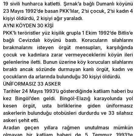
19 sivili hunharca katletti. Şırnak’a bağlı Dumanlı köyünü
23 Mayıs 1992’de basan PKK’lılar, 2’si çocuk, 2’si kadın 4
kişiyi öldürdü, 2 kişiyi ağır yaraladı.
AYNI KÖYDEN 30 KİŞİ
PKK’lı teröristler yüz kişilik grupla 1 Ekim 1992’de Bitlis’e
bağlı Cevizdalı köyünü bastı. Korucuların silahlarını
bırakmalarını isteyen örgüt mensupları, karşılığında
çocuk ve kadınlara zarar vermeyeceklerini köyün ileri
gelenlerine iletti. Bunun üzerine köy korucuları silahlarını
bıraktı ancak sözünde durmayan kanlı örgüt, kadın ve
çocukların da arlarında bulunduğu 30 kişiyi öldürdü.
ÜNİFORMASIZ 33 ASKER
Tarihler 24 Mayıs 1993’ü gösterdiğinde katliam haberi bu
kez Bingöl’den geldi. Bingöl-Elazığ karayolunda yol
kesen örgüt, usta birliklerine giden üniformasız
askerlerin bulunduğu otobüsleri durdurdu ve 33 silahsız
askeri şehit etti.
Aradan geçen yıllara rağmen unutulması mümkün
olmayan bir katliam haberi de 5 Temmuz 1993’te