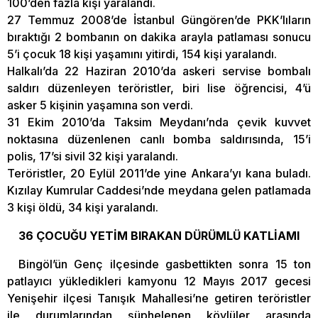
100’den fazla kişi yaralandı.
27 Temmuz 2008’de İstanbul Güngören’de PKK’lıların
bıraktığı 2 bombanın on dakika arayla patlaması sonucu
5’i çocuk 18 kişi yaşamını yitirdi, 154 kişi yaralandı.
Halkalı’da 22 Haziran 2010’da askeri servise bombalı
saldırı düzenleyen teröristler, biri lise öğrencisi, 4’ü
asker 5 kişinin yaşamına son verdi.
31 Ekim 2010’da Taksim Meydanı’nda çevik kuvvet
noktasına düzenlenen canlı bomba saldırısında, 15’i
polis, 17’si sivil 32 kişi yaralandı.
Teröristler, 20 Eylül 2011’de yine Ankara’yı kana buladı.
Kızılay Kumrular Caddesi’nde meydana gelen patlamada
3 kişi öldü, 34 kişi yaralandı.
36 ÇOCUĞU YETİM BIRAKAN DÜRÜMLÜ KATLİAMI
Bingöl’ün Genç ilçesinde gasbettikten sonra 15 ton
patlayıcı yükledikleri kamyonu 12 Mayıs 2017 gecesi
Yenişehir ilçesi Tanışık Mahallesi’ne getiren teröristler
ile durumlarından şüphelenen köylüler arasında