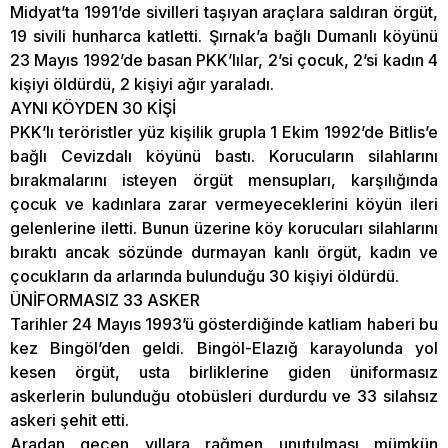
Midyat’ta 1991’de sivilleri taşıyan araçlara saldıran örgüt,
19 sivili hunharca katletti. Şırnak’a bağlı Dumanlı köyünü
23 Mayıs 1992’de basan PKK’lılar, 2’si çocuk, 2’si kadın 4
kişiyi öldürdü, 2 kişiyi ağır yaraladı.
AYNI KÖYDEN 30 KİŞİ
PKK’lı teröristler yüz kişilik grupla 1 Ekim 1992’de Bitlis’e
bağlı Cevizdalı köyünü bastı. Korucuların silahlarını
bırakmalarını isteyen örgüt mensupları, karşılığında
çocuk ve kadınlara zarar vermeyeceklerini köyün ileri
gelenlerine iletti. Bunun üzerine köy korucuları silahlarını
bıraktı ancak sözünde durmayan kanlı örgüt, kadın ve
çocukların da arlarında bulunduğu 30 kişiyi öldürdü.
ÜNİFORMASIZ 33 ASKER
Tarihler 24 Mayıs 1993’ü gösterdiğinde katliam haberi bu
kez Bingöl’den geldi. Bingöl-Elazığ karayolunda yol
kesen örgüt, usta birliklerine giden üniformasız
askerlerin bulunduğu otobüsleri durdurdu ve 33 silahsız
askeri şehit etti.
Aradan geçen yıllara rağmen unutulması mümkün