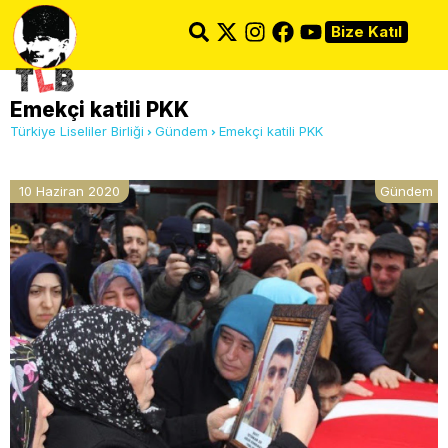
Bize Katıl
Emekçi katili PKK
Türkiye Liseliler Birliği
Gündem
Emekçi katili PKK
10 Haziran 2020
Gündem