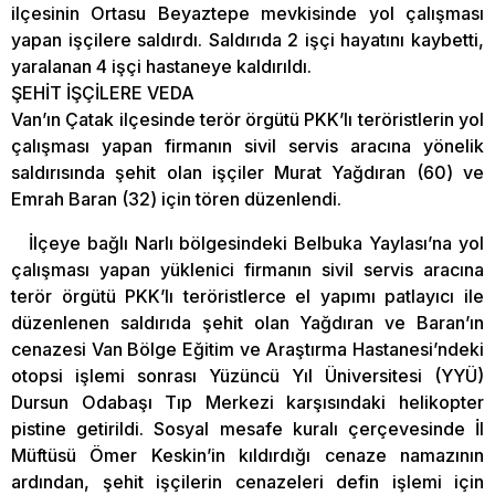
ilçesinin Ortasu Beyaztepe mevkisinde yol çalışması
yapan işçilere saldırdı. Saldırıda 2 işçi hayatını kaybetti,
yaralanan 4 işçi hastaneye kaldırıldı.
ŞEHİT İŞÇİLERE VEDA
Van’ın Çatak ilçesinde terör örgütü PKK’lı teröristlerin yol
çalışması yapan firmanın sivil servis aracına yönelik
saldırısında şehit olan işçiler Murat Yağdıran (60) ve
Emrah Baran (32) için tören düzenlendi.
İlçeye bağlı Narlı bölgesindeki Belbuka Yaylası’na yol
çalışması yapan yüklenici firmanın sivil servis aracına
terör örgütü PKK’lı teröristlerce el yapımı patlayıcı ile
düzenlenen saldırıda şehit olan Yağdıran ve Baran’ın
cenazesi Van Bölge Eğitim ve Araştırma Hastanesi’ndeki
otopsi işlemi sonrası Yüzüncü Yıl Üniversitesi (YYÜ)
Dursun Odabaşı Tıp Merkezi karşısındaki helikopter
pistine getirildi. Sosyal mesafe kuralı çerçevesinde İl
Müftüsü Ömer Keskin’in kıldırdığı cenaze namazının
ardından, şehit işçilerin cenazeleri defin işlemi için