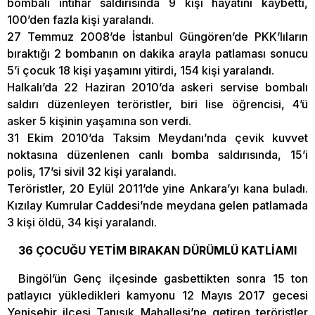
bombalı intihar saldırısında 9 kişi hayatını kaybetti,
100’den fazla kişi yaralandı.
27 Temmuz 2008’de İstanbul Güngören’de PKK’lıların
bıraktığı 2 bombanın on dakika arayla patlaması sonucu
5’i çocuk 18 kişi yaşamını yitirdi, 154 kişi yaralandı.
Halkalı’da 22 Haziran 2010’da askeri servise bombalı
saldırı düzenleyen teröristler, biri lise öğrencisi, 4’ü
asker 5 kişinin yaşamına son verdi.
31 Ekim 2010’da Taksim Meydanı’nda çevik kuvvet
noktasına düzenlenen canlı bomba saldırısında, 15’i
polis, 17’si sivil 32 kişi yaralandı.
Teröristler, 20 Eylül 2011’de yine Ankara’yı kana buladı.
Kızılay Kumrular Caddesi’nde meydana gelen patlamada
3 kişi öldü, 34 kişi yaralandı.
36 ÇOCUĞU YETİM BIRAKAN DÜRÜMLÜ KATLİAMI
Bingöl’ün Genç ilçesinde gasbettikten sonra 15 ton
patlayıcı yükledikleri kamyonu 12 Mayıs 2017 gecesi
Yenişehir ilçesi Tanışık Mahallesi’ne getiren teröristler