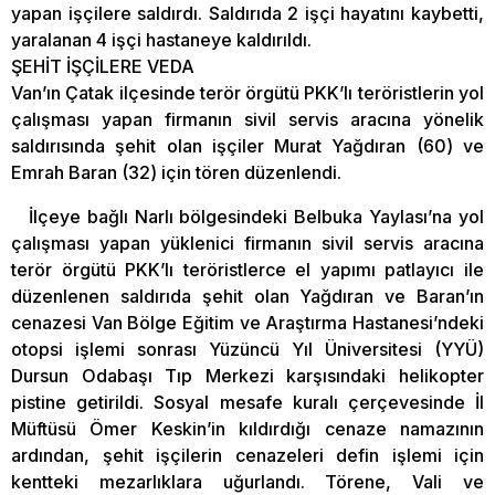
yapan işçilere saldırdı. Saldırıda 2 işçi hayatını kaybetti,
yaralanan 4 işçi hastaneye kaldırıldı.
ŞEHİT İŞÇİLERE VEDA
Van’ın Çatak ilçesinde terör örgütü PKK’lı teröristlerin yol
çalışması yapan firmanın sivil servis aracına yönelik
saldırısında şehit olan işçiler Murat Yağdıran (60) ve
Emrah Baran (32) için tören düzenlendi.
İlçeye bağlı Narlı bölgesindeki Belbuka Yaylası’na yol
çalışması yapan yüklenici firmanın sivil servis aracına
terör örgütü PKK’lı teröristlerce el yapımı patlayıcı ile
düzenlenen saldırıda şehit olan Yağdıran ve Baran’ın
cenazesi Van Bölge Eğitim ve Araştırma Hastanesi’ndeki
otopsi işlemi sonrası Yüzüncü Yıl Üniversitesi (YYÜ)
Dursun Odabaşı Tıp Merkezi karşısındaki helikopter
pistine getirildi. Sosyal mesafe kuralı çerçevesinde İl
Müftüsü Ömer Keskin’in kıldırdığı cenaze namazının
ardından, şehit işçilerin cenazeleri defin işlemi için
kentteki mezarlıklara uğurlandı. Törene, Vali ve