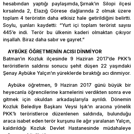
hesabından yaptığı paylaşımda, Şırnak’ın Silopi ilçesi
kırsalında 2, Elazığ Görese dağlarında 2 olmak üzere
toplam 4 teröristin daha etkisiz hale getirildiğini belirtti.
Soylu, şunları kaydetti: “Yurt içi toplam terörist sayısı
445’e indi. Terör bu ülkenin kaderi olmaktan çıkıyor
inşallah. Biraz daha sabır ve gayret.”
AYBÜKE ÖĞRETMENİN ACISI DİNMİYOR
Batman’ın Kozluk ilçesinde 9 Haziran 2017’de PKK’lı
teröristlerin saldırısı sonucu şehit düşen 22 yaşındaki
Şenay Aybüke Yalçın’ın yüreklerde bıraktığı acı dinmiyor.
Aybüke öğretmen, 9 Haziran 2017 günü büyük bir
heyecanla öğrencilerine karnelerini verdikten sonra eve
gitmek için okuldan arkadaşlarıyla ayrıldı. Dönemin
Kozluk Belediye Başkanı Veysi Işık’ın aracına yönelik
PKK’lı teröristlerce düzenlenen saldırıda, bulunduğu
araca isabet eden terör kurşunu ile ağır yaralanan Yalçın,
kaldırıldığı Kozluk Devlet Hastanesinde müdahaleye