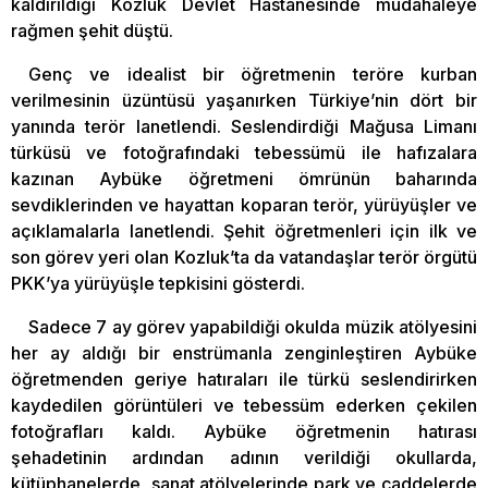
kaldırıldığı Kozluk Devlet Hastanesinde müdahaleye
rağmen şehit düştü.
Genç ve idealist bir öğretmenin teröre kurban
verilmesinin üzüntüsü yaşanırken Türkiye’nin dört bir
yanında terör lanetlendi. Seslendirdiği Mağusa Limanı
türküsü ve fotoğrafındaki tebessümü ile hafızalara
kazınan Aybüke öğretmeni ömrünün baharında
sevdiklerinden ve hayattan koparan terör, yürüyüşler ve
açıklamalarla lanetlendi. Şehit öğretmenleri için ilk ve
son görev yeri olan Kozluk’ta da vatandaşlar terör örgütü
PKK’ya yürüyüşle tepkisini gösterdi.
Sadece 7 ay görev yapabildiği okulda müzik atölyesini
her ay aldığı bir enstrümanla zenginleştiren Aybüke
öğretmenden geriye hatıraları ile türkü seslendirirken
kaydedilen görüntüleri ve tebessüm ederken çekilen
fotoğrafları kaldı. Aybüke öğretmenin hatırası
şehadetinin ardından adının verildiği okullarda,
kütüphanelerde, sanat atölyelerinde park ve caddelerde