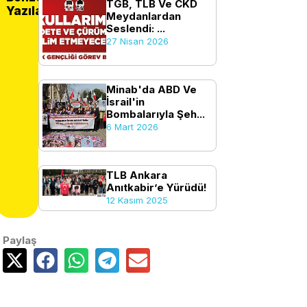
TGB, TLB Ve CKD
Yazılar
Meydanlardan
Seslendi: ...
27 Nisan 2026
Minab'da ABD Ve
İsrail'in
Bombalarıyla Şeh...
6 Mart 2026
TLB Ankara
Anıtkabir’e Yürüdü!
12 Kasım 2025
Paylaş