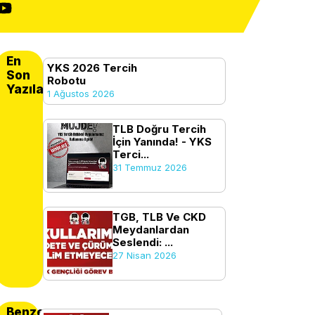
En
YKS 2026 Tercih
Son
Robotu
Yazılanlar
1 Ağustos 2026
TLB Doğru Tercih
İçin Yanında! - YKS
Terci...
31 Temmuz 2026
TGB, TLB Ve CKD
Meydanlardan
Seslendi: ...
27 Nisan 2026
Benzer