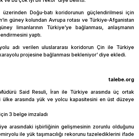
e bu çok iyi bir rekor’ diye belirtti.
 üzerinden Doğu-batı koridorunun güçlendirilmesi için
‘Çin’in güney kolundan Avrupa rotası ve Türkiye-Afganistan
 güney limanlarının Türkiye’ye bağlanması, anlaşmanın
endirmesini yaptı.
yolu adı verilen uluslararası koridorun Çin ile Türkiye
karayolu projesine bağlanması bekleniyor’ diye ekledi.
talebe.org
üdürü Said Resuli, İran ile Türkiye arasında üç ortak
i ülke arasında yük ve yolcu kapasitesini en üst düzeye
 için 3 belge imzaladı
ye arasındaki işbirliğinin gelişmesinin zorunlu olduğunu
iryolu ile yük taşımacılığı rekorunu tazelediklerini ifade