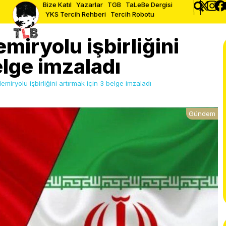
Bize Katıl
Yazarlar
TGB
TaLeBe Dergisi
YKS Tercih Rehberi
Tercih Robotu
emiryolu işbirliğini
elge imzaladı
emiryolu işbirliğini artırmak için 3 belge imzaladı
Gündem