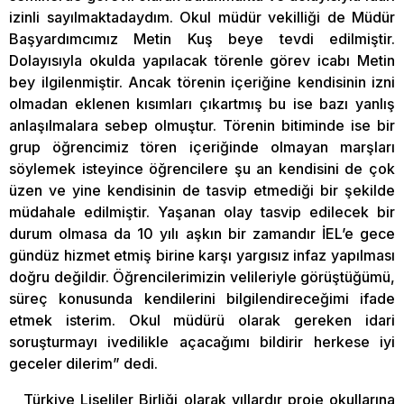
izinli sayılmaktadaydım. Okul müdür vekilliği de Müdür
Başyardımcımız Metin Kuş beye tevdi edilmiştir.
Dolayısıyla okulda yapılacak törenle görev icabı Metin
bey ilgilenmiştir. Ancak törenin içeriğine kendisinin izni
olmadan eklenen kısımları çıkartmış bu ise bazı yanlış
anlaşılmalara sebep olmuştur. Törenin bitiminde ise bir
grup öğrencimiz tören içeriğinde olmayan marşları
söylemek isteyince öğrencilere şu an kendisini de çok
üzen ve yine kendisinin de tasvip etmediği bir şekilde
müdahale edilmiştir. Yaşanan olay tasvip edilecek bir
durum olmasa da 10 yılı aşkın bir zamandır İEL’e gece
gündüz hizmet etmiş birine karşı yargısız infaz yapılması
doğru değildir. Öğrencilerimizin velileriyle görüştüğümü,
süreç konusunda kendilerini bilgilendireceğimi ifade
etmek isterim. Okul müdürü olarak gereken idari
soruşturmayı ivedilikle açacağımı bildirir herkese iyi
geceler dilerim” dedi.
Türkiye Liseliler Birliği olarak yıllardır proje okullarına