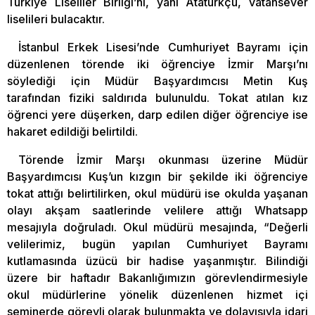
Türkiye Liseliler Birliği’ni, yani Atatürkçü, vatansever
liselileri bulacaktır.
İstanbul Erkek Lisesi’nde Cumhuriyet Bayramı için
düzenlenen törende iki öğrenciye İzmir Marşı’nı
söylediği için Müdür Başyardımcısı Metin Kuş
tarafından fiziki saldırıda bulunuldu. Tokat atılan kız
öğrenci yere düşerken, darp edilen diğer öğrenciye ise
hakaret edildiği belirtildi.
Törende İzmir Marşı okunması üzerine Müdür
Başyardımcısı Kuş’un kızgın bir şekilde iki öğrenciye
tokat attığı belirtilirken, okul müdürü ise okulda yaşanan
olayı akşam saatlerinde velilere attığı Whatsapp
mesajıyla doğruladı. Okul müdürü mesajında, “Değerli
velilerimiz, bugün yapılan Cumhuriyet Bayramı
kutlamasında üzücü bir hadise yaşanmıştır. Bilindiği
üzere bir haftadır Bakanlığımızın görevlendirmesiyle
okul müdürlerine yönelik düzenlenen hizmet içi
seminerde görevli olarak bulunmakta ve dolayısıyla idari