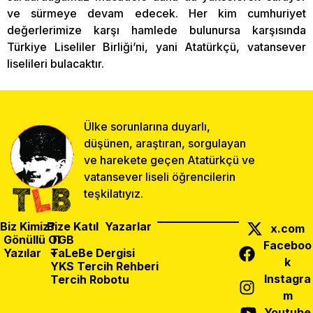
ve sürmeye devam edecek. Her kim cumhuriyet
değerlerimize karşı hamlede bulunursa karşısında
Türkiye Liseliler Birliği’ni, yani Atatürkçü, vatansever
liselileri bulacaktır.
Ülke sorunlarına duyarlı,
düşünen, araştıran, sorgulayan
ve harekete geçen Atatürkçü ve
vatansever liseli öğrencilerin
teşkilatıyız.
Biz Kimiz?
Bize Katıl
Yazarlar
x.com
Gönüllü Ol
TGB
Faceboo
Yazılar
TaLeBe Dergisi
k
YKS Tercih Rehberi
Instagra
Tercih Robotu
m
Önceki Yazı
Sonraki Yazı
Paylaş:
Youtube
Tunceli’de İki Şehit
29 Ekim’de Anıtkabir’e Rekor Ziyaretçi!