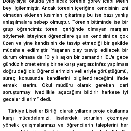
Dolayısıyla okulda yapılacak törenle görev icabı Metin
bey ilgilenmiştir. Ancak törenin içeriğine kendisinin izni
olmadan eklenen kısımları çıkartmış bu ise bazı yanlış
anlaşılmalara sebep olmuştur. Törenin bitiminde ise bir
grup öğrencimiz tören içeriğinde olmayan marşları
söylemek isteyince öğrencilere şu an kendisini de çok
üzen ve yine kendisinin de tasvip etmediği bir şekilde
müdahale edilmiştir. Yaşanan olay tasvip edilecek bir
durum olmasa da 10 yılı aşkın bir zamandır İEL’e gece
gündüz hizmet etmiş birine karşı yargısız infaz yapılması
doğru değildir. Öğrencilerimizin velileriyle görüştüğümü,
süreç konusunda kendilerini bilgilendireceğimi ifade
etmek isterim. Okul müdürü olarak gereken idari
soruşturmayı ivedilikle açacağımı bildirir herkese iyi
geceler dilerim” dedi.
Türkiye Liseliler Birliği olarak yıllardır proje okullarına
karşı mücadelemizi, liselerdeki sorunları çözmeye
yönelik çalışmalarımızı ve öğrencilerin taleplerini her