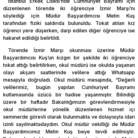
İstanbul Erkek Lisesi’nde Cumhuriyet Bayramı için
düzenlenen törende iki öğrenciye İzmir Marşı’nı
söylediği için Müdür Başyardımcısı Metin Kuş
tarafından fiziki saldırıda bulunuldu. Tokat atılan kız
öğrenci yere düşerken, darp edilen diğer öğrenciye ise
hakaret edildiği belirtildi.
Törende İzmir Marşı okunması üzerine Müdür
Başyardımcısı Kuş’un kızgın bir şekilde iki öğrenciye
tokat attığı belirtilirken, okul müdürü ise okulda yaşanan
olayı akşam saatlerinde velilere attığı Whatsapp
mesajıyla doğruladı. Okul müdürü mesajında, “Değerli
velilerimiz, bugün yapılan Cumhuriyet Bayramı
kutlamasında üzücü bir hadise yaşanmıştır. Bilindiği
üzere bir haftadır Bakanlığımızın görevlendirmesiyle
okul müdürlerine yönelik düzenlenen hizmet içi
seminerde görevli olarak bulunmakta ve dolayısıyla idari
izinli sayılmaktadaydım. Okul müdür vekilliği de Müdür
Başyardımcımız Metin Kuş beye tevdi edilmiştir.