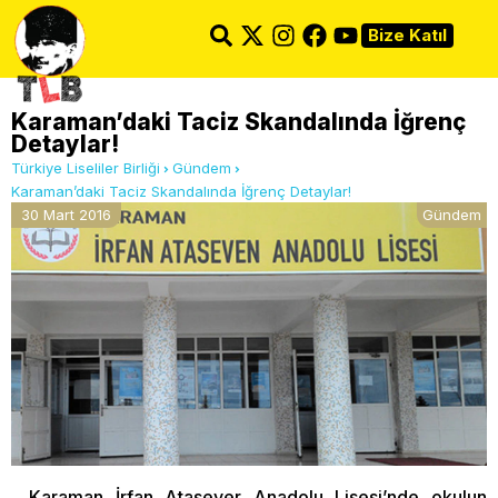
Bize Katıl
Karaman’daki Taciz Skandalında İğrenç
Detaylar!
Türkiye Liseliler Birliği
Gündem
Karaman’daki Taciz Skandalında İğrenç Detaylar!
30 Mart 2016
Gündem
Karaman İrfan Atasever Anadolu Lisesi’nde okulun