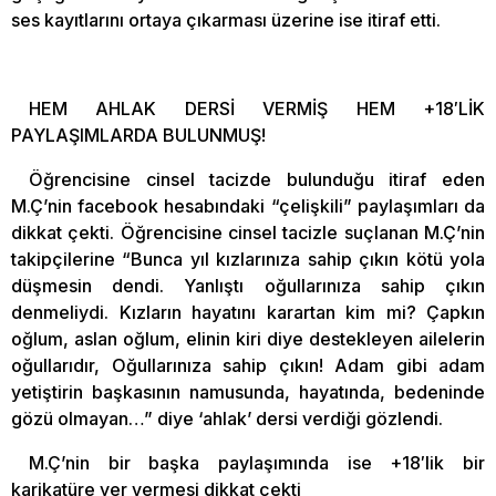
ses kayıtlarını ortaya çıkarması üzerine ise itiraf etti.
HEM AHLAK DERSİ VERMİŞ HEM +18′LİK
PAYLAŞIMLARDA BULUNMUŞ!
Öğrencisine cinsel tacizde bulunduğu itiraf eden
M.Ç’nin facebook hesabındaki “çelişkili” paylaşımları da
dikkat çekti. Öğrencisine cinsel tacizle suçlanan M.Ç’nin
takipçilerine “Bunca yıl kızlarınıza sahip çıkın kötü yola
düşmesin dendi. Yanlıştı oğullarınıza sahip çıkın
denmeliydi. Kızların hayatını karartan kim mi? Çapkın
oğlum, aslan oğlum, elinin kiri diye destekleyen ailelerin
oğullarıdır, Oğullarınıza sahip çıkın! Adam gibi adam
yetiştirin başkasının namusunda, hayatında, bedeninde
gözü olmayan…” diye ‘ahlak’ dersi verdiği gözlendi.
M.Ç’nin bir başka paylaşımında ise +18′lik bir
karikatüre yer vermesi dikkat çekti