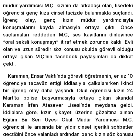
müdür yardımcısı M.Ç. kızının da arkadaşı olan, lisedeki
öğrencisi genç kıza cinsel tacizde bulunmakla suçlandı.
İğrenç olay, genç kızın müdür yardımcısıyla
konuşmalarını kayda almasıyla ortaya çıktı. Önce
suçlamaları reddeden M.Ç, ses kayıtlarını dinleyince
“oral seksli konuşmayı” itiraf etmek zorunda kaldı. Evli
olan ve uzun süredir söz konusu okulda görevli olduğu
ortaya çıkan M.Ç’nin facebook paylaşımları da dikkat
çekti.
Karaman, Ensar Vakfı’nda görevli öğretmenin, en az 10
öğrenciye tecavüz ettiği iddiasıyla çalkalanırken ikinci
bir iğrenç olay daha yaşandı. Okul öğrencisi kızın 24
Mart’ta polise başvurmasıyla ortaya çıkan skandal
Karaman İrfan Atasever Lisesi’nde meydana geldi.
İddialara göre; kızın şikayeti üzerine gözaltına alınan
Eğitim Bir Sen Üyesi Okul Müdür Yardımcısı M.Ç.
öğrencisi ile arasında bir yıldır cinsel içerikli sohbetler
geçtiğini önce yalanladı ardından genç kızın söz konusu