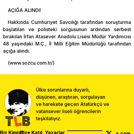
AÇIĞA ALINDI!
Hakkında Cumhuriyet Savcılığı tarafından soruşturma
başlatılan ve polisteki sorgusunun ardından serbest
bırakılan İrfan Atasever Anadolu Lisesi Müdür Yardımcısı
48 yaşındaki M.Ç., İl Milli Eğitim Müdürlüğü tarafından
açığa alındı.
(www.sozcu.com.tr/)
Ülke sorunlarına duyarlı,
düşünen, araştıran, sorgulayan
ve harekete geçen Atatürkçü ve
vatansever liseli öğrencilerin
teşkilatıyız.
Biz Kimiz?
Bize Katıl
Yazarlar
x.com