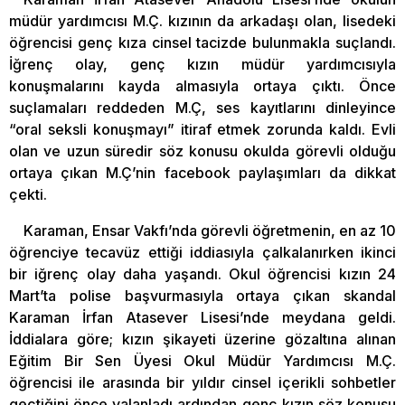
müdür yardımcısı M.Ç. kızının da arkadaşı olan, lisedeki
öğrencisi genç kıza cinsel tacizde bulunmakla suçlandı.
İğrenç olay, genç kızın müdür yardımcısıyla
konuşmalarını kayda almasıyla ortaya çıktı. Önce
suçlamaları reddeden M.Ç, ses kayıtlarını dinleyince
“oral seksli konuşmayı” itiraf etmek zorunda kaldı. Evli
olan ve uzun süredir söz konusu okulda görevli olduğu
ortaya çıkan M.Ç’nin facebook paylaşımları da dikkat
çekti.
Karaman, Ensar Vakfı’nda görevli öğretmenin, en az 10
öğrenciye tecavüz ettiği iddiasıyla çalkalanırken ikinci
bir iğrenç olay daha yaşandı. Okul öğrencisi kızın 24
Mart’ta polise başvurmasıyla ortaya çıkan skandal
Karaman İrfan Atasever Lisesi’nde meydana geldi.
İddialara göre; kızın şikayeti üzerine gözaltına alınan
Eğitim Bir Sen Üyesi Okul Müdür Yardımcısı M.Ç.
öğrencisi ile arasında bir yıldır cinsel içerikli sohbetler
geçtiğini önce yalanladı ardından genç kızın söz konusu