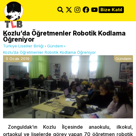
Bize Katıl
Kozlu’da Öğretmenler Robotik Kodlama
Öğreniyor
Türkiye Liseliler Birliği
Gündem
Kozlu’da Öğretmenler Robotik Kodlama Öğreniyor
5 Ocak 2019
Gündem
Zonguldak’ın Kozlu İlçesinde anaokulu, ilkokul,
ortaokul ve liselerde görev yapan 70 öğretmen robotik