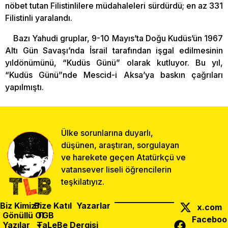
nöbet tutan Filistinlilere müdahaleleri sürdürdü; en az 331
Filistinli yaralandı.
Bazı Yahudi gruplar, 9-10 Mayıs’ta Doğu Kudüs’ün 1967
Altı Gün Savaşı’nda İsrail tarafından işgal edilmesinin
yıldönümünü, “Kudüs Günü” olarak kutluyor. Bu yıl,
“Kudüs Günü”nde Mescid-i Aksa’ya baskın çağrıları
yapılmıştı.
Ülke sorunlarına duyarlı,
düşünen, araştıran, sorgulayan
ve harekete geçen Atatürkçü ve
vatansever liseli öğrencilerin
teşkilatıyız.
Biz Kimiz?
Bize Katıl
Yazarlar
x.com
Gönüllü Ol
TGB
Faceboo
Yazılar
TaLeBe Dergisi