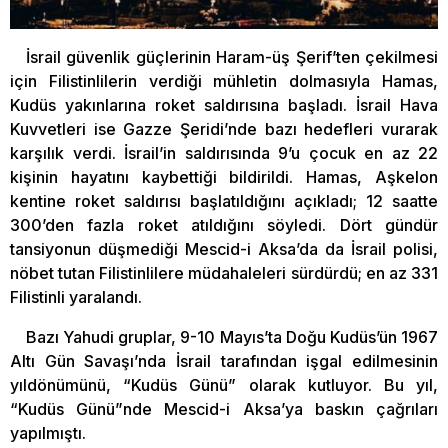
İsrail güvenlik güçlerinin Haram-üş Şerif’ten çekilmesi
için Filistinlilerin verdiği mühletin dolmasıyla Hamas,
Kudüs yakınlarına roket saldırısına başladı. İsrail Hava
Kuvvetleri ise Gazze Şeridi’nde bazı hedefleri vurarak
karşılık verdi. İsrail’in saldırısında 9’u çocuk en az 22
kişinin hayatını kaybettiği bildirildi. Hamas, Aşkelon
kentine roket saldırısı başlatıldığını açıkladı; 12 saatte
300’den fazla roket atıldığını söyledi. Dört gündür
tansiyonun düşmediği Mescid-i Aksa’da da İsrail polisi,
nöbet tutan Filistinlilere müdahaleleri sürdürdü; en az 331
Filistinli yaralandı.
Bazı Yahudi gruplar, 9-10 Mayıs’ta Doğu Kudüs’ün 1967
Altı Gün Savaşı’nda İsrail tarafından işgal edilmesinin
yıldönümünü, “Kudüs Günü” olarak kutluyor. Bu yıl,
“Kudüs Günü”nde Mescid-i Aksa’ya baskın çağrıları
yapılmıştı.