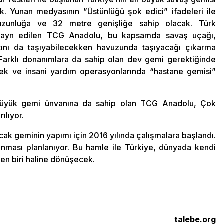
. Yunan medyasının ”Üstünlüğü şok edici” ifadeleri ile
uzunluğa ve 32 metre genişliğe sahip olacak. Türk
dizayn edilen TCG Anadolu, bu kapsamda savaş uçağı,
ını da taşıyabilecekken havuzunda taşıyacağı çıkarma
. Farklı donanımlara da sahip olan dev gemi gerektiğinde
cek ve insani yardım operasyonlarında “hastane gemisi”
 büyük gemi ünvanına da sahip olan TCG Anadolu, Çok
ılıyor.
acak geminin yapımı için 2016 yılında çalışmalara başlandı.
anması planlanıyor. Bu hamle ile Türkiye, dünyada kendi
den biri haline dönüşecek.
talebe.org