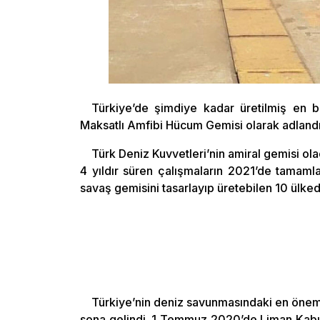
Türkiye’de şimdiye kadar üretilmiş en
Maksatlı Amfibi Hücum Gemisi olarak adlandır
Türk Deniz Kuvvetleri’nin amiral gemisi ol
4 yıldır süren çalışmaların 2021’de tamaml
savaş gemisini tasarlayıp üretebilen 10 ülke
Türkiye’nin deniz savunmasındaki en önemli 
sona gelindi. 1 Temmuz 2020’de Liman Kabul