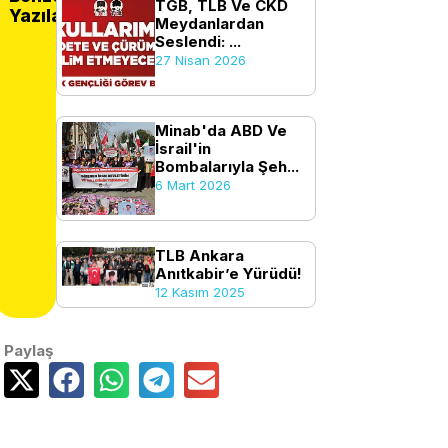
TGB, TLB Ve CKD
Yazılar
Meydanlardan
Seslendi: ...
27 Nisan 2026
Minab'da ABD Ve
İsrail'in
Bombalarıyla Şeh...
6 Mart 2026
TLB Ankara
Anıtkabir’e Yürüdü!
12 Kasım 2025
Paylaş