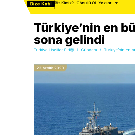
Biz Kimiz?
Gönüllü Ol
Yazılar
Bize Katıl
Türkiye’nin en b
sona gelindi
Türkiye Liseliler Birliği
Gündem
Türkiye’nin en 
23 Aralık 2020