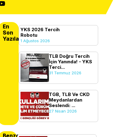
En
YKS 2026 Tercih
Son
Robotu
Yazılanlar
1 Ağustos 2026
TLB Doğru Tercih
İçin Yanında! - YKS
Terci...
31 Temmuz 2026
TGB, TLB Ve CKD
Meydanlardan
Seslendi: ...
27 Nisan 2026
Benzer