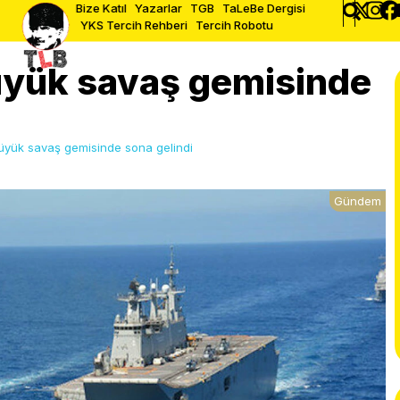
Bize Katıl
Yazarlar
TGB
TaLeBe Dergisi
YKS Tercih Rehberi
Tercih Robotu
üyük savaş gemisinde
büyük savaş gemisinde sona gelindi
Gündem