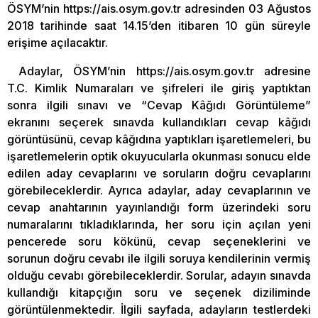
ÖSYM’nin https://ais.osym.gov.tr adresinden 03 Ağustos
2018 tarihinde saat 14.15’den itibaren 10 gün süreyle
erişime açılacaktır.
Adaylar, ÖSYM’nin https://ais.osym.gov.tr adresine
T.C. Kimlik Numaraları ve şifreleri ile giriş yaptıktan
sonra ilgili sınavı ve “Cevap Kâğıdı Görüntüleme”
ekranını seçerek sınavda kullandıkları cevap kâğıdı
görüntüsünü, cevap kâğıdına yaptıkları işaretlemeleri, bu
işaretlemelerin optik okuyucularla okunması sonucu elde
edilen aday cevaplarını ve soruların doğru cevaplarını
görebileceklerdir. Ayrıca adaylar, aday cevaplarının ve
cevap anahtarının yayınlandığı form üzerindeki soru
numaralarını tıkladıklarında, her soru için açılan yeni
pencerede soru kökünü, cevap seçeneklerini ve
sorunun doğru cevabı ile ilgili soruya kendilerinin vermiş
olduğu cevabı görebileceklerdir. Sorular, adayın sınavda
kullandığı kitapçığın soru ve seçenek diziliminde
görüntülenmektedir. İlgili sayfada, adayların testlerdeki