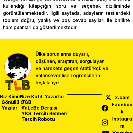
kullandığı kitapçığın soru ve seçenek diziliminde
görüntülenmektedir. İlgili sayfada, adayların testlerdeki
toplam doğru, yanlış ve boş cevap sayıları ile birlikte
ham puanları da gösterilmektedir.
Ülke sorunlarına duyarlı,
düşünen, araştıran, sorgulayan
ve harekete geçen Atatürkçü ve
vatansever liseli öğrencilerin
teşkilatıyız.
Biz Kimiz?
Bize Katıl
Yazarlar
x.com
Gönüllü Ol
TGB
Faceboo
Yazılar
TaLeBe Dergisi
k
YKS Tercih Rehberi
Instagra
Tercih Robotu
m
Önceki Yazı
Sonraki Yazı
Paylaş: