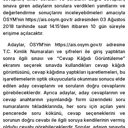
sınava giren adayların sorulara verdikleri yanıtlarını ve
değerlendirme sonuçlarını inceleyebilmeleri amacıyla
ÖSYM’nin https://ais.osym.gov.tr adresinden 03 Ağustos
2018 tarihinde saat 14.15’den itibaren 10 gün süreyle
erişime açılacaktır.
Adaylar, ÖSYM’nin https://ais.osym.gov.tr adresine
T.C. Kimlik Numaraları ve şifreleri ile giriş yaptıktan
sonra ilgili sınavı ve “Cevap Kâğıdı Görüntüleme”
ekranını seçerek sınavda kullandıkları cevap kâğıdı
görüntüsünü, cevap kâğıdına yaptıkları işaretlemeleri, bu
işaretlemelerin optik okuyucularla okunması sonucu elde
edilen aday cevaplarını ve soruların doğru cevaplarını
görebileceklerdir. Ayrıca adaylar, aday cevaplarının ve
cevap anahtarının yayınlandığı form üzerindeki soru
numaralarını tıkladıklarında, her soru için açılan yeni
pencerede soru kökünü, cevap seçeneklerini ve
sorunun doğru cevabı ile ilgili soruya kendilerinin vermiş
olduğu cevabı görebileceklerdir. Sorular, adayın sınavda