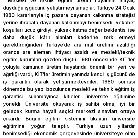
Meslekî ve teknik eğitim üretim hayatının ihtiyaç
duyduğu işgücünü yetiştirmeyi amaçlar. Türkiye 24 Ocak
1980 kararlarıyla iç pazara dayanan kalkınma stratejisi
yerine ihracata dayanan kalkınmayı benimsedi. Rekabet
koşulları ucuz girdiyi, yüksek katma değer beklentisi ise
daha düşük kârlı alanları kaderine terk etmeyi
gerektirdiğinden Türkiye’de ara mal üretimi azaldığı
oranda ara eleman ihtiyacı azaldı ve meslekî/teknik
eğitim kurumları gözden düştü. 1980 öncesinde KİT’ler
yoluyla kamunun üretim hayatında önemli bir yeri ve
ağırlığı vardı, KİT’ler üretimin yanında kendi iş gücünü de
iş garantili olarak yetiştirmekteydiler. 1980 sonrası
dönemde bu yapı bozulunca meslekî ve teknik eğitim iş
garantisi sunamayınca kitleler üniversite eğitimine
yöneldi. Üniversite okuyarak iş sahibi olma, iyi bir
gelecek kurma hayali seçici merkezî sınavları ortaya
çıkardı. Bugün eğitim sistemini tıkayan üniversite
eğitimine yoğun taleptir. Türkiye uzun yıllardır
benimsediği ekonomik çerçevesinde üniversiteye olan