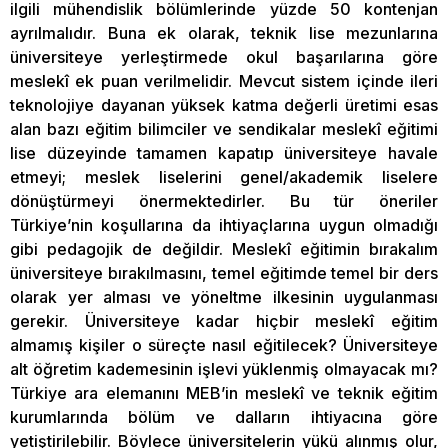
ilgili mühendislik bölümlerinde yüzde 50 kontenjan
ayrılmalıdır. Buna ek olarak, teknik lise mezunlarına
üniversiteye yerleştirmede okul başarılarına göre
meslekî ek puan verilmelidir. Mevcut sistem içinde ileri
teknolojiye dayanan yüksek katma değerli üretimi esas
alan bazı eğitim bilimciler ve sendikalar meslekî eğitimi
lise düzeyinde tamamen kapatıp üniversiteye havale
etmeyi; meslek liselerini genel/akademik liselere
dönüştürmeyi önermektedirler. Bu tür öneriler
Türkiye’nin koşullarına da ihtiyaçlarına uygun olmadığı
gibi pedagojik de değildir. Meslekî eğitimin bırakalım
üniversiteye bırakılmasını, temel eğitimde temel bir ders
olarak yer alması ve yöneltme ilkesinin uygulanması
gerekir. Üniversiteye kadar hiçbir meslekî eğitim
almamış kişiler o süreçte nasıl eğitilecek? Üniversiteye
alt öğretim kademesinin işlevi yüklenmiş olmayacak mı?
Türkiye ara elemanını MEB’in meslekî ve teknik eğitim
kurumlarında bölüm ve dalların ihtiyacına göre
yetiştirilebilir. Böylece üniversitelerin yükü alınmış olur,