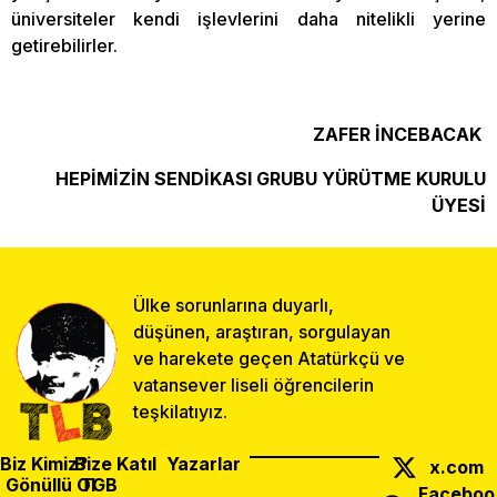
üniversiteler kendi işlevlerini daha nitelikli yerine
getirebilirler.
ZAFER İNCEBACAK
HEPİMİZİN SENDİKASI GRUBU YÜRÜTME KURULU
ÜYESİ
Ülke sorunlarına duyarlı,
düşünen, araştıran, sorgulayan
ve harekete geçen Atatürkçü ve
vatansever liseli öğrencilerin
teşkilatıyız.
Biz Kimiz?
Bize Katıl
Yazarlar
x.com
Gönüllü Ol
TGB
Faceboo