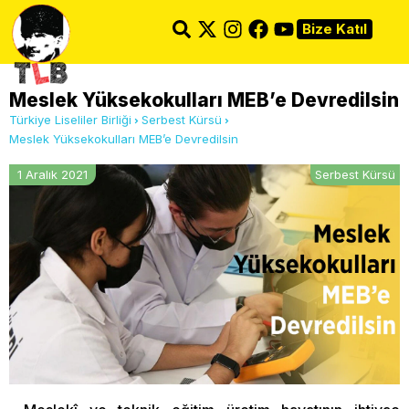
Bize Katıl
Meslek Yüksekokulları MEB’e Devredilsin
Türkiye Liseliler Birliği
Serbest Kürsü
Meslek Yüksekokulları MEB’e Devredilsin
1 Aralık 2021
Serbest Kürsü