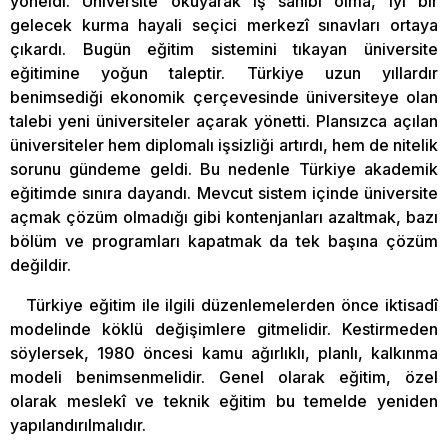
yöneldi. Üniversite okuyarak iş sahibi olma, iyi bir
gelecek kurma hayali seçici merkezî sınavları ortaya
çıkardı. Bugün eğitim sistemini tıkayan üniversite
eğitimine yoğun taleptir. Türkiye uzun yıllardır
benimsediği ekonomik çerçevesinde üniversiteye olan
talebi yeni üniversiteler açarak yönetti. Plansızca açılan
üniversiteler hem diplomalı işsizliği artırdı, hem de nitelik
sorunu gündeme geldi. Bu nedenle Türkiye akademik
eğitimde sınıra dayandı. Mevcut sistem içinde üniversite
açmak çözüm olmadığı gibi kontenjanları azaltmak, bazı
bölüm ve programları kapatmak da tek başına çözüm
değildir.
Türkiye eğitim ile ilgili düzenlemelerden önce iktisadî
modelinde köklü değişimlere gitmelidir. Kestirmeden
söylersek, 1980 öncesi kamu ağırlıklı, planlı, kalkınma
modeli benimsenmelidir. Genel olarak eğitim, özel
olarak meslekî ve teknik eğitim bu temelde yeniden
yapılandırılmalıdır.