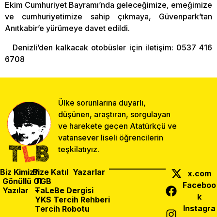
Ekim Cumhuriyet Bayramı’nda geleceğimize, emeğimize
ve cumhuriyetimize sahip çıkmaya, Güvenpark’tan
Anıtkabir’e yürümeye davet edildi.
Denizli’den kalkacak otobüsler için iletişim: 0537 416
6708
Ülke sorunlarına duyarlı,
düşünen, araştıran, sorgulayan
ve harekete geçen Atatürkçü ve
vatansever liseli öğrencilerin
teşkilatıyız.
Biz Kimiz?
Bize Katıl
Yazarlar
x.com
Gönüllü Ol
TGB
Faceboo
Yazılar
TaLeBe Dergisi
k
YKS Tercih Rehberi
Instagra
Tercih Robotu