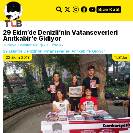
Bize Katıl
29 Ekim’de Denizli’nin Vatanseverleri
Anıtkabir’e Gidiyor
Türkiye Liseliler Birliği
TLB’den
29 Ekim’de Denizli’nin Vatanseverleri Anıtkabir’e Gidiyor
22 Ekim 2018
TLB’den