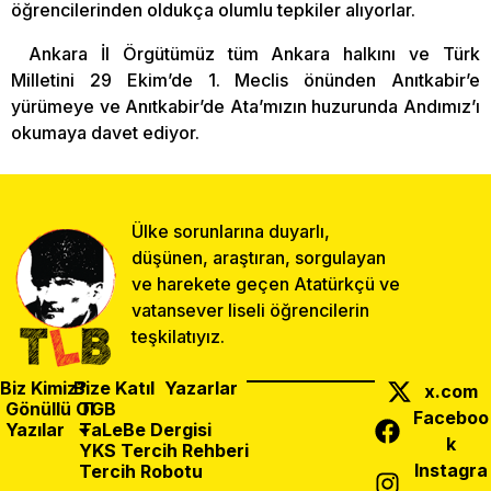
öğrencilerinden oldukça olumlu tepkiler alıyorlar.
Ankara İl Örgütümüz tüm Ankara halkını ve Türk
Milletini 29 Ekim’de 1. Meclis önünden Anıtkabir’e
yürümeye ve Anıtkabir’de Ata’mızın huzurunda Andımız’ı
okumaya davet ediyor.
Ülke sorunlarına duyarlı,
düşünen, araştıran, sorgulayan
ve harekete geçen Atatürkçü ve
vatansever liseli öğrencilerin
teşkilatıyız.
Biz Kimiz?
Bize Katıl
Yazarlar
x.com
Gönüllü Ol
TGB
Faceboo
Yazılar
TaLeBe Dergisi
k
YKS Tercih Rehberi
Instagra
Tercih Robotu