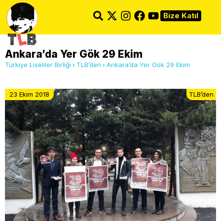
Bize Katıl
Ankara’da Yer Gök 29 Ekim
Türkiye Liseliler Birliği
TLB’den
Ankara’da Yer Gök 29 Ekim
23 Ekim 2018
TLB’den