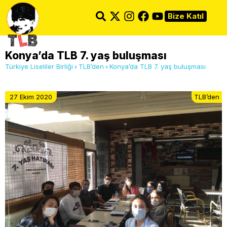
Bize Katıl
Konya’da TLB 7. yaş buluşması
Türkiye Liseliler Birliği
TLB’den
Konya’da TLB 7. yaş buluşması
27 Ekim 2020
TLB’den