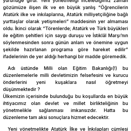
yürürlüğe girdi. Yeni yönetmeliği incelediğimiz zaman
gözümüze ilişen ilk ve en büyük yanlış “Öğrencilerin
Atatürk ilke ve inkılaplarına, Atatürk milliyetçiliğine bağlı
yurttaşlar olarak yetişmeleri” maddesinin yer almaması
oldu. İkinci olarak ‘’Törenlerde; Atatürk ve Türk büyükleri
ile eğitim şehitleri için saygı duruşu ve İstiklâl Marşı’nın
söylenmesinden sonra günün anlam ve önemine uygun
şekilde hazırlanan programa göre hareket edilir”
ifadelerinin de yer aldığı herhangi bir madde göremedik.
Adı üstünde Milli olan Eğitim Bakanlığı(!) bu
düzenlemelerle milli devletimizin felsefesini ve kurucu
önderlerini yeni kuşaklara nasıl öğretmeyi
düşünmektedir ?
Ülkemizin içerisinde bulunduğu bu koşullarda en büyük
ihtiyacımız olan devlet ve millet birlikteliğinin bu
yönetmelikle sağlanması imkansızdır. Hatta bu
düzenleme tam aksi sonuçlara hizmet edecektir.
Yeni yönetmelikte Atatürk İlke ve İnkılapları cümlesi