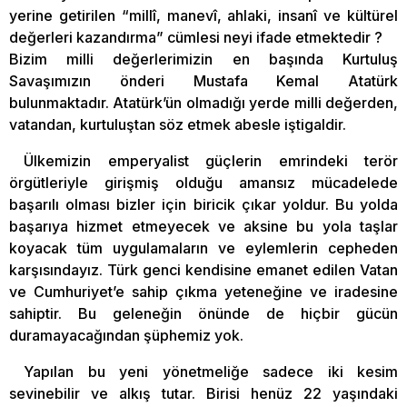
yerine getirilen “millî, manevî, ahlaki, insanî ve kültürel
değerleri kazandırma” cümlesi neyi ifade etmektedir ?
Bizim milli değerlerimizin en başında Kurtuluş
Savaşımızın önderi Mustafa Kemal Atatürk
bulunmaktadır. Atatürk’ün olmadığı yerde milli değerden,
vatandan, kurtuluştan söz etmek abesle iştigaldir.
Ülkemizin emperyalist güçlerin emrindeki terör
örgütleriyle girişmiş olduğu amansız mücadelede
başarılı olması bizler için biricik çıkar yoldur. Bu yolda
başarıya hizmet etmeyecek ve aksine bu yola taşlar
koyacak tüm uygulamaların ve eylemlerin cepheden
karşısındayız. Türk genci kendisine emanet edilen Vatan
ve Cumhuriyet’e sahip çıkma yeteneğine ve iradesine
sahiptir. Bu geleneğin önünde de hiçbir gücün
duramayacağından şüphemiz yok.
Yapılan bu yeni yönetmeliğe sadece iki kesim
sevinebilir ve alkış tutar. Birisi henüz 22 yaşındaki