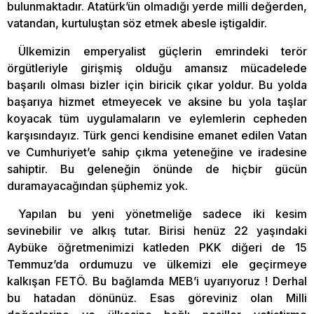
bulunmaktadır. Atatürk’ün olmadığı yerde milli değerden,
vatandan, kurtuluştan söz etmek abesle iştigaldir.
Ülkemizin emperyalist güçlerin emrindeki terör
örgütleriyle girişmiş olduğu amansız mücadelede
başarılı olması bizler için biricik çıkar yoldur. Bu yolda
başarıya hizmet etmeyecek ve aksine bu yola taşlar
koyacak tüm uygulamaların ve eylemlerin cepheden
karşısındayız. Türk genci kendisine emanet edilen Vatan
ve Cumhuriyet’e sahip çıkma yeteneğine ve iradesine
sahiptir. Bu geleneğin önünde de hiçbir gücün
duramayacağından şüphemiz yok.
Yapılan bu yeni yönetmeliğe sadece iki kesim
sevinebilir ve alkış tutar. Birisi henüz 22 yaşındaki
Aybüke öğretmenimizi katleden PKK diğeri de 15
Temmuz’da ordumuzu ve ülkemizi ele geçirmeye
kalkışan FETÖ. Bu bağlamda MEB’i uyarıyoruz ! Derhal
bu hatadan dönünüz. Esas göreviniz olan Milli