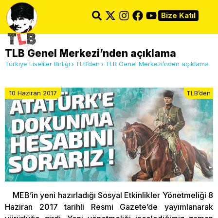
Bize Katıl
TLB Genel Merkezi’nden açıklama
Türkiye Liseliler Birliği
TLB’den
TLB Genel Merkezi’nden açıklama
10 Haziran 2017
TLB’den
MEB’in yeni hazırladığı Sosyal Etkinlikler Yönetmeliği 8
Haziran 2017 tarihli Resmi Gazete’de yayımlanarak