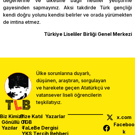
değerlerine ve ülkesine bağlı nesiller yetiştirme
gayesinden sapmayınız. Aksi takdirde Türk gençliği
kendi doğru yolunu kendisi belirler ve orada yürümekten
de imtina etmez.
Türkiye Liseliler Birliği
Genel Merkezi
Ülke sorunlarına duyarlı,
düşünen, araştıran, sorgulayan
ve harekete geçen Atatürkçü ve
vatansever liseli öğrencilerin
teşkilatıyız.
Biz Kimiz?
Bize Katıl
Yazarlar
x.com
Gönüllü Ol
TGB
Faceboo
Yazılar
TaLeBe Dergisi
k
YKS Tercih Rehberi