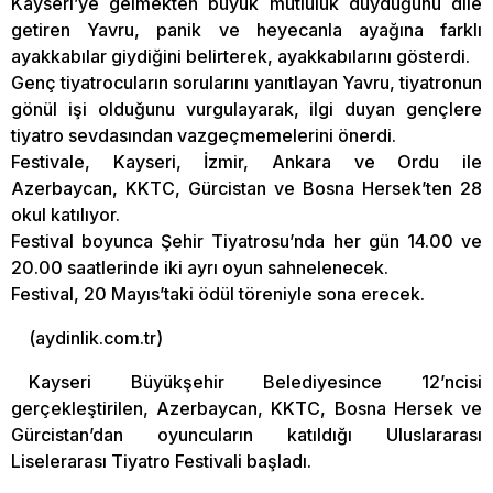
Kayseri’ye gelmekten büyük mutluluk duyduğunu dile
getiren Yavru, panik ve heyecanla ayağına farklı
ayakkabılar giydiğini belirterek, ayakkabılarını gösterdi.
Genç tiyatrocuların sorularını yanıtlayan Yavru, tiyatronun
gönül işi olduğunu vurgulayarak, ilgi duyan gençlere
tiyatro sevdasından vazgeçmemelerini önerdi.
Festivale, Kayseri, İzmir, Ankara ve Ordu ile
Azerbaycan, KKTC, Gürcistan ve Bosna Hersek’ten 28
okul katılıyor.
Festival boyunca Şehir Tiyatrosu’nda her gün 14.00 ve
20.00 saatlerinde iki ayrı oyun sahnelenecek.
Festival, 20 Mayıs’taki ödül töreniyle sona erecek.
(aydinlik.com.tr)
Kayseri Büyükşehir Belediyesince 12’ncisi
gerçekleştirilen, Azerbaycan, KKTC, Bosna Hersek ve
Gürcistan’dan oyuncuların katıldığı Uluslararası
Liselerarası Tiyatro Festivali başladı.