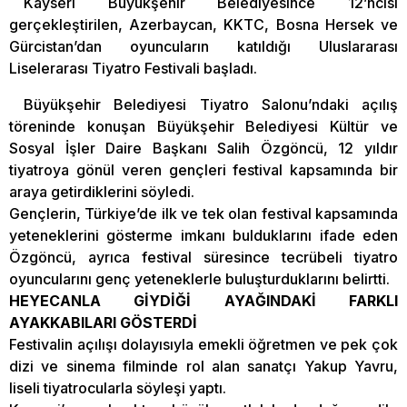
Kayseri Büyükşehir Belediyesince 12’ncisi
gerçekleştirilen, Azerbaycan, KKTC, Bosna Hersek ve
Gürcistan’dan oyuncuların katıldığı Uluslararası
Liselerarası Tiyatro Festivali başladı.
Büyükşehir Belediyesi Tiyatro Salonu’ndaki açılış
töreninde konuşan Büyükşehir Belediyesi Kültür ve
Sosyal İşler Daire Başkanı Salih Özgöncü, 12 yıldır
tiyatroya gönül veren gençleri festival kapsamında bir
araya getirdiklerini söyledi.
Gençlerin, Türkiye’de ilk ve tek olan festival kapsamında
yeteneklerini gösterme imkanı bulduklarını ifade eden
Özgöncü, ayrıca festival süresince tecrübeli tiyatro
oyuncularını genç yeteneklerle buluşturduklarını belirtti.
HEYECANLA GİYDİĞİ AYAĞINDAKİ FARKLI
AYAKKABILARI GÖSTERDİ
Festivalin açılışı dolayısıyla emekli öğretmen ve pek çok
dizi ve sinema filminde rol alan sanatçı Yakup Yavru,
liseli tiyatrocularla söyleşi yaptı.