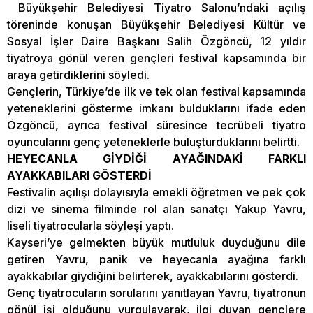
Büyükşehir Belediyesi Tiyatro Salonu’ndaki açılış
töreninde konuşan Büyükşehir Belediyesi Kültür ve
Sosyal İşler Daire Başkanı Salih Özgöncü, 12 yıldır
tiyatroya gönül veren gençleri festival kapsamında bir
araya getirdiklerini söyledi.
Gençlerin, Türkiye’de ilk ve tek olan festival kapsamında
yeteneklerini gösterme imkanı bulduklarını ifade eden
Özgöncü, ayrıca festival süresince tecrübeli tiyatro
oyuncularını genç yeteneklerle buluşturduklarını belirtti.
HEYECANLA GİYDİĞİ AYAĞINDAKİ FARKLI
AYAKKABILARI GÖSTERDİ
Festivalin açılışı dolayısıyla emekli öğretmen ve pek çok
dizi ve sinema filminde rol alan sanatçı Yakup Yavru,
liseli tiyatrocularla söyleşi yaptı.
Kayseri’ye gelmekten büyük mutluluk duyduğunu dile
getiren Yavru, panik ve heyecanla ayağına farklı
ayakkabılar giydiğini belirterek, ayakkabılarını gösterdi.
Genç tiyatrocuların sorularını yanıtlayan Yavru, tiyatronun
gönül işi olduğunu vurgulayarak, ilgi duyan gençlere