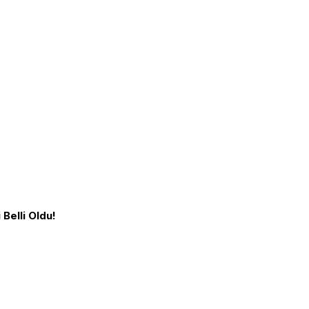
Belli Oldu!
Biz Kimiz?
Bize Katıl
ştıran, sorgulayan ve
Gönüllü Ol
Yazarlar
r liseli öğrencilerin
Yazılar
TGB
TaLeBe Dergisi