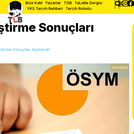
Bize Katıl
Yazarlar
TGB
TaLeBe Dergisi
YKS Tercih Rehberi
Tercih Robotu
tirme Sonuçları
tirme Sonuçları Açıklandı!
Gündem