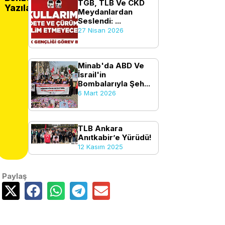
TGB, TLB Ve CKD
Yazılar
Meydanlardan
Seslendi: ...
27 Nisan 2026
Minab'da ABD Ve
İsrail'in
Bombalarıyla Şeh...
6 Mart 2026
TLB Ankara
Anıtkabir’e Yürüdü!
12 Kasım 2025
Paylaş