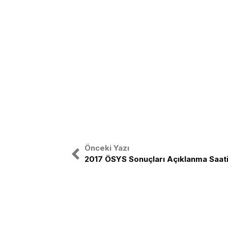
Önceki Yazı
2017 ÖSYS Sonuçları Açıklanma Saati 
Ülke sorunlarına duyarlı, düşünen, ara
harekete geçen Atatürkçü ve vatanseve
teşkilatıyız.