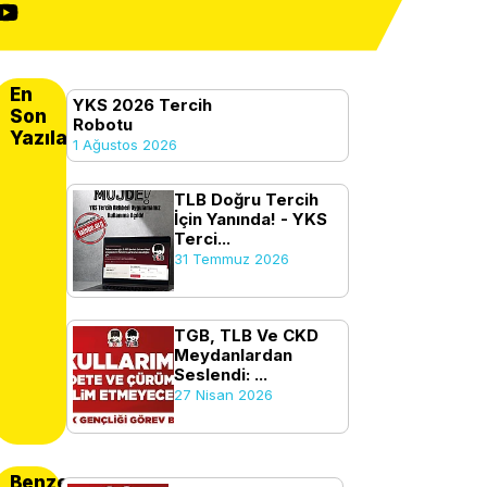
En
YKS 2026 Tercih
Son
Robotu
Yazılanlar
1 Ağustos 2026
TLB Doğru Tercih
İçin Yanında! - YKS
Terci...
31 Temmuz 2026
TGB, TLB Ve CKD
Meydanlardan
Seslendi: ...
27 Nisan 2026
Benzer