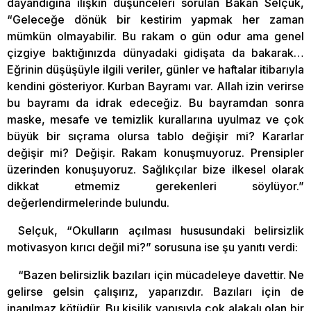
dayandığına ilişkin düşünceleri sorulan Bakan Selçuk,
“Geleceğe dönük bir kestirim yapmak her zaman
mümkün olmayabilir. Bu rakam o gün odur ama genel
çizgiye baktığınızda dünyadaki gidişata da bakarak…
Eğrinin düşüşüyle ilgili veriler, günler ve haftalar itibarıyla
kendini gösteriyor. Kurban Bayramı var. Allah izin verirse
bu bayramı da idrak edeceğiz. Bu bayramdan sonra
maske, mesafe ve temizlik kurallarına uyulmaz ve çok
büyük bir sıçrama olursa tablo değişir mi? Kararlar
değişir mi? Değişir. Rakam konuşmuyoruz. Prensipler
üzerinden konuşuyoruz. Sağlıkçılar bize ilkesel olarak
dikkat etmemiz gerekenleri söylüyor.”
değerlendirmelerinde bulundu.
Selçuk, “Okulların açılması hususundaki belirsizlik
motivasyon kırıcı değil mi?” sorusuna ise şu yanıtı verdi:
“Bazen belirsizlik bazıları için mücadeleye davettir. Ne
gelirse gelsin çalışırız, yaparızdır. Bazıları için de
inanılmaz kötüdür. Bu kişilik yapısıyla çok alakalı olan bir