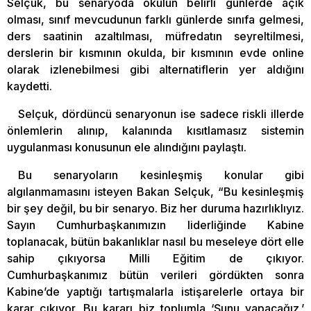
Selçuk, bu senaryoda okulun belirli günlerde açık
olması, sınıf mevcudunun farklı günlerde sınıfa gelmesi,
ders saatinin azaltılması, müfredatın seyreltilmesi,
derslerin bir kısmının okulda, bir kısmının evde online
olarak izlenebilmesi gibi alternatiflerin yer aldığını
kaydetti.
Selçuk, dördüncü senaryonun ise sadece riskli illerde
önlemlerin alınıp, kalanında kısıtlamasız sistemin
uygulanması konusunun ele alındığını paylaştı.
Bu senaryoların kesinleşmiş konular gibi
algılanmamasını isteyen Bakan Selçuk, “Bu kesinleşmiş
bir şey değil, bu bir senaryo. Biz her duruma hazırlıklıyız.
Sayın Cumhurbaşkanımızın liderliğinde Kabine
toplanacak, bütün bakanlıklar nasıl bu meseleye dört elle
sahip çıkıyorsa Milli Eğitim de çıkıyor.
Cumhurbaşkanımız bütün verileri gördükten sonra
Kabine’de yaptığı tartışmalarla istişarelerle ortaya bir
karar çıkıyor. Bu kararı biz toplumla ‘Şunu yapacağız.’