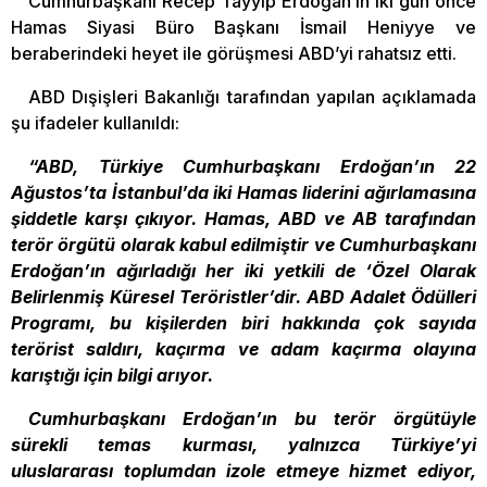
Cumhurbaşkanı Recep Tayyip Erdoğan’ın iki gün önce
Hamas Siyasi Büro Başkanı İsmail Heniyye ve
beraberindeki heyet ile görüşmesi ABD’yi rahatsız etti.
ABD Dışişleri Bakanlığı tarafından yapılan açıklamada
şu ifadeler kullanıldı:
“ABD, Türkiye Cumhurbaşkanı Erdoğan’ın 22
Ağustos’ta İstanbul’da iki Hamas liderini ağırlamasına
şiddetle karşı çıkıyor. Hamas, ABD ve AB tarafından
terör örgütü olarak kabul edilmiştir ve Cumhurbaşkanı
Erdoğan’ın ağırladığı her iki yetkili de ‘Özel Olarak
Belirlenmiş Küresel Teröristler’dir. ABD Adalet Ödülleri
Programı, bu kişilerden biri hakkında çok sayıda
terörist saldırı, kaçırma ve adam kaçırma olayına
karıştığı için bilgi arıyor.
Cumhurbaşkanı Erdoğan’ın bu terör örgütüyle
sürekli temas kurması, yalnızca Türkiye’yi
uluslararası toplumdan izole etmeye hizmet ediyor,