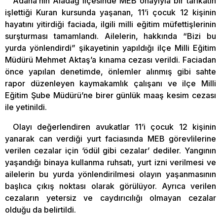
Adana’nın Aladağ ilçesinde MEB onayıyla bir tarikatın
işlettiği Kuran kursunda yaşanan, 11’i çocuk 12 kişinin
hayatını yitirdiği faciada, ilgili milli eğitim müfettişlerinin
surşturması tamamlandı. Ailelerin, hakkında “Bizi bu
yurda yönlendirdi” şikayetinin yapıldığı ilçe Milli Eğitim
Müdürü Mehmet Aktaş’a kınama cezası verildi. Faciadan
önce yapılan denetimde, önlemler alınmış gibi sahte
rapor düzenleyen kaymakamlık çalışanı ve ilçe Milli
Eğitim Şube Müdürü’ne birer günlük maaş kesim cezası
ile yetinildi.
Olayı değerlendiren avukatlar 11’i çocuk 12 kişinin
yanarak can verdiği yurt faciasında MEB görevlilerine
verilen cezalar için ‘ödül gibi cezalar’ dediler. Yangının
yaşandığı binaya kullanma ruhsatı, yurt izni verilmesi ve
ailelerin bu yurda yönlendirilmesi olayın yaşanmasının
başlıca çıkış noktası olarak görülüyor. Ayrıca verilen
cezaların yetersiz ve caydırıcılığı olmayan cezalar
olduğu da belirtildi.