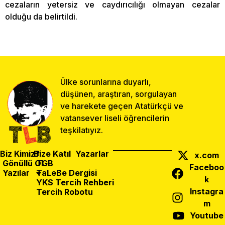
cezaların yetersiz ve caydırıcılığı olmayan cezalar
olduğu da belirtildi.
Ülke sorunlarına duyarlı,
düşünen, araştıran, sorgulayan
ve harekete geçen Atatürkçü ve
vatansever liseli öğrencilerin
teşkilatıyız.
Biz Kimiz?
Bize Katıl
Yazarlar
x.com
Gönüllü Ol
TGB
Faceboo
Yazılar
TaLeBe Dergisi
k
YKS Tercih Rehberi
Instagra
Tercih Robotu
m
Önceki Yazı
Sonraki Yazı
Paylaş:
Youtube
MEB Cihatlı Din Dersi Müfredatını Kaldırdı
TLB İstanbul’dan Atatürksüz Müfredata Geçit Yok