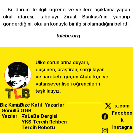
Bu durum ile ilgili ögrenci ve velilere açıklama yapan
okul idaresi, tabelayı Ziraat Bankası’nın yaptırıp
gönderdiğini, okulun konuyla bir ilgisi olamadığını belirtti.
talebe.org
Ülke sorunlarına duyarlı,
düşünen, araştıran, sorgulayan
ve harekete geçen Atatürkçü ve
vatansever liseli öğrencilerin
teşkilatıyız.
Biz Kimiz?
Bize Katıl
Yazarlar
x.com
Gönüllü Ol
TGB
Faceboo
Yazılar
TaLeBe Dergisi
k
YKS Tercih Rehberi
Instagra
Tercih Robotu