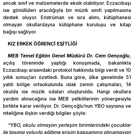
ancak sınıf ve malzemelerde eksik olabiliyor. Eczacıbaşı
ise gönüllüleri aracılığıyla bir müzik sınıfı yapılmasına
destek oluyor. Enstrüman ve sıra alımı, kütüphanesi
olmayan okullardaysa kütüphane kuruluşu ve kitap
bağışı sağlıyor.
KIZ ERKEK ÖĞRENCİ EŞİTLİĞİ
MEB Temel Eğitim Genel Müdürü Dr. Cem Gençoğlu
,
açılış töreninde yaptığı konuşmada, bakanlıkla
Eczacıbaşı arasındaki protokol hakkında bilgi verdi ve 10
yıllık sonuçları özetledi. Buna göre, ülke genelinde 51
yatılı bölge ortaokulunda ıslak zemin çalışmaları, 14
okulda ise müzik odaları oluşturuldu. Hangi okullara
yardım alınacağına ise MEB yetkililerinin yönergesiyle
birlikte karar veriliyor. Dr. Gençoğlu’nun YBO sayısına ve
niteliğine ilişkin verdiği bilgiler şöyle:
“YBO, okulu olmayan yerleşim birimlerindeki çocuklar
ile taşıma yoluyla eğitime erişim kapsamına alınamayan