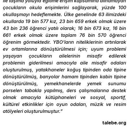
ile taşıma yoluyla eğitime erişim kapsamına alınamayan
çocukların okula erişimlerini sağlayarak, yüzde 100
okullaşmayı hedeflemekte. Ülke genelinde 63 ilimizdeki
okullarda 19 bin 577 kız, 23 bin 659 erkek olmak üzere
43 bin 236 öğrenci yatılı olarak; 16 bin 673 kız, 16 bin
661 erkek olmak üzere toplam 76 bin 570 öğrenci
öğrenim görmektedir. YBO’ların niteliklerinin artırılarak
ev ortamlarına dönüştürülmesi için; uyum problemi
yaşayan çocukların ailelerinin misafir edilerek
problemin giderilmesi amacıyla aile misafir odaları
oluşturulmuş, yatakhaneler koğuş tipinden oda tipine
dönüştürülmüş, banyolar hamam tipinden kabin tipine
dönüştürülmüş, yemekhanelerde yemek sunumu
porselen tabakla yapılmış, ders çalışmalarına destek
olmak amacıyla kütüphaneleri ve sosyal, sportif,
kültürel etkinlikler için oyun odaları, müzik ve resim
atölyeleri oluşturulmuştur.”
talebe.org