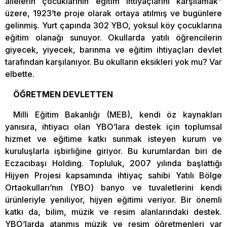
ailelerin çocuklarının eğitim ihtiyaçlarını karşılamak”
üzere, 1923’te proje olarak ortaya atılmış ve bugünlere
gelinmiş. Yurt çapında 302 YBO, yoksul köy çocuklarına
eğitim olanağı sunuyor. Okullarda yatılı öğrencilerin
giyecek, yiyecek, barınma ve eğitim ihtiyaçları devlet
tarafından karşılanıyor. Bu okulların eksikleri yok mu? Var
elbette.
ÖĞRETMEN DEVLETTEN
Milli Eğitim Bakanlığı (MEB), kendi öz kaynakları
yanısıra, ihtiyacı olan YBO’lara destek için toplumsal
hizmet ve eğitime katkı sunmak isteyen kurum ve
kuruluşlarla işbirliğine giriyor. Bu kurumlardan biri de
Eczacıbaşı Holding. Topluluk, 2007 yılında başlattığı
Hijyen Projesi kapsamında ihtiyaç sahibi Yatılı Bölge
Ortaokulları’nın (YBO) banyo ve tuvaletlerini kendi
ürünleriyle yeniliyor, hijyen eğitimi veriyor. Bir önemli
katkı da, bilim, müzik ve resim alanlarındaki destek.
YBO’larda atanmış müzik ve resim öğretmenleri var