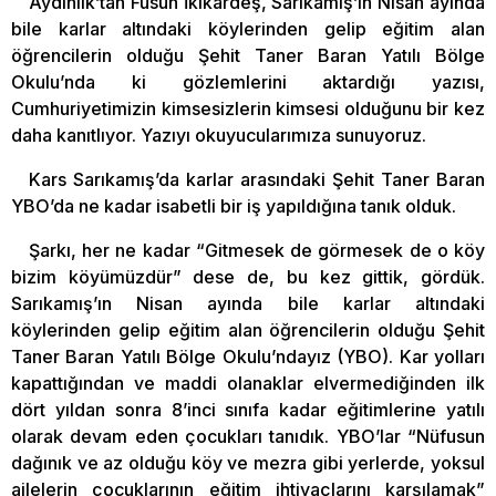
Aydınlık’tan Füsun İkikardeş, Sarıkamış’ın Nisan ayında
bile karlar altındaki köylerinden gelip eğitim alan
öğrencilerin olduğu Şehit Taner Baran Yatılı Bölge
Okulu’nda ki gözlemlerini aktardığı yazısı,
Cumhuriyetimizin kimsesizlerin kimsesi olduğunu bir kez
daha kanıtlıyor. Yazıyı okuyucularımıza sunuyoruz.
Kars Sarıkamış’da karlar arasındaki Şehit Taner Baran
YBO’da ne kadar isabetli bir iş yapıldığına tanık olduk.
Şarkı, her ne kadar “Gitmesek de görmesek de o köy
bizim köyümüzdür” dese de, bu kez gittik, gördük.
Sarıkamış’ın Nisan ayında bile karlar altındaki
köylerinden gelip eğitim alan öğrencilerin olduğu Şehit
Taner Baran Yatılı Bölge Okulu’ndayız (YBO). Kar yolları
kapattığından ve maddi olanaklar elvermediğinden ilk
dört yıldan sonra 8’inci sınıfa kadar eğitimlerine yatılı
olarak devam eden çocukları tanıdık. YBO’lar “Nüfusun
dağınık ve az olduğu köy ve mezra gibi yerlerde, yoksul
ailelerin çocuklarının eğitim ihtiyaçlarını karşılamak”