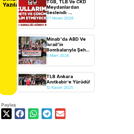
TGB, TLB Ve CKD
Yazılar
Meydanlardan
Seslendi: ...
27 Nisan 2026
Minab'da ABD Ve
İsrail'in
Bombalarıyla Şeh...
6 Mart 2026
TLB Ankara
Anıtkabir’e Yürüdü!
12 Kasım 2025
Paylaş