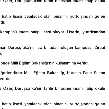
a Özer, Darüşşafka’nın tarihi binasının imam hatip okulu
m hatip lisesi yapılacak olan binanın, yurtdışından gelen
dı.
i kampüsü imam hatip lisesi oluyor. Lisede, yurtdışından
ınan Darüşşfaka’nın üç binadan oluşan kampüsü, Ziraat
dı.
önce Milli Eğitim Bakanlığı’nın kullanımına verildi.
rlendiren Milli Eğitim Bakanlığı, buranın Fatih Sultan
verdi.
a Özer, Darüşşafka’nın tarihi binasının imam hatip okulu
m hatip lisesi yapılacak olan binanın, yurtdışından gelen