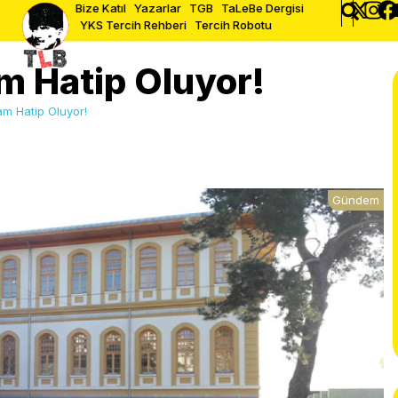
Bize Katıl
Yazarlar
TGB
TaLeBe Dergisi
YKS Tercih Rehberi
Tercih Robotu
m Hatip Oluyor!
m Hatip Oluyor!
Gündem