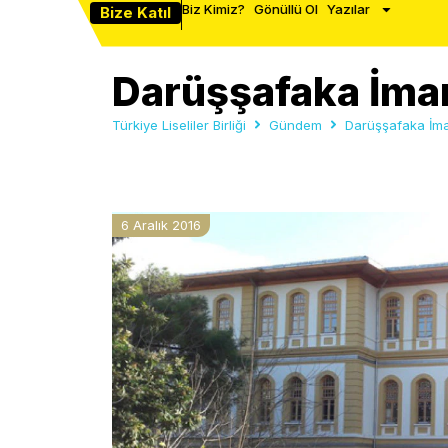
Biz Kimiz?
Gönüllü Ol
Yazılar
Bize Katıl
Darüşşafaka İma
Türkiye Liseliler Birliği
Gündem
Darüşşafaka İma
6 Aralık 2016