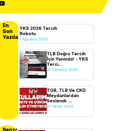
En
YKS 2026 Tercih
Son
Robotu
Yazılanlar
1 Ağustos 2026
TLB Doğru Tercih
İçin Yanında! - YKS
Terci...
31 Temmuz 2026
TGB, TLB Ve CKD
Meydanlardan
Seslendi: ...
27 Nisan 2026
Benzer