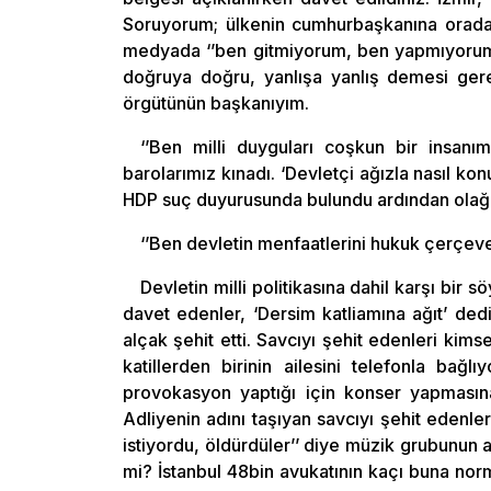
Soruyorum; ülkenin cumhurbaşkanına orada
medyada ‘’ben gitmiyorum, ben yapmıyorum 
doğruya doğru, yanlışa yanlış demesi ge
örgütünün başkanıyım.
‘’Ben milli duyguları coşkun bir insa
barolarımız kınadı. ‘Devletçi ağızla nasıl ko
HDP suç duyurusunda bulundu ardından olağa
‘’Ben devletin menfaatlerini hukuk çerçe
Devletin milli politikasına dahil karşı bi
davet edenler, ‘Dersim katliamına ağıt’ de
alçak şehit etti. Savcıyı şehit edenleri k
katillerden birinin ailesini telefonla bağ
provokasyon yaptığı için konser yapmasına 
Adliyenin adını taşıyan savcıyı şehit edenler
istiyordu, öldürdüler’’ diye müzik grubunun a
mi? İstanbul 48bin avukatının kaçı buna no