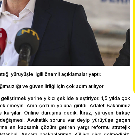
tığı yürüyüşle ilgili önemli açıklamalar yaptı:
msızlığı ve güvenilirliği için çok adım atılıyor
geliştirmek yerine yıkıcı şekilde eleştiriyor. 1,5 yılda çok
beklemeyin. Ama çözüm yoluna girildi. Adalet Bakanımız
ye karşılar. Online duruşma dedik. İtiraz, yürüyen birkaç
n değişmesi. Avukatlık sorunu var deyip yürüyüşe geçen
rına en kapsamlı çözüm getiren yargı reformu stratejik
 İstanbul, Ankara başkanlarımız. Külliye diye gelmediniz.