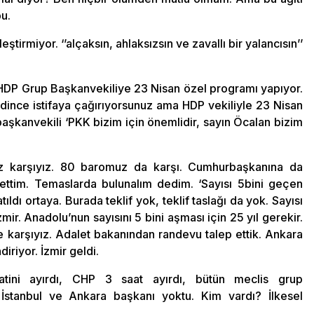
u.
eştirmiyor. ‘’alçaksın, ahlaksızsın ve zavallı bir yalancısın’’
 HDP Grup Başkanvekiliye 23 Nisan özel programı yapıyor.
gidince istifaya çağırıyorsunuz ama HDP vekiliyle 23 Nisan
aşkanvekili ‘PKK bizim için önemlidir, sayın Öcalan bizim
iz karşıyız. 80 baromuz da karşı. Cumhurbaşkanına da
et ettim. Temaslarda bulunalım dedim. ‘Sayısı 5bini geçen
tıldı ortaya. Burada teklif yok, teklif taslağı da yok. Sayısı
mir. Anadolu’nun sayısını 5 bini aşması için 25 yıl gerekir.
 karşıyız. Adalet bakanından randevu talep ettik. Ankara
iriyor. İzmir geldi.
atini ayırdı, CHP 3 saat ayırdı, bütün meclis grup
 İstanbul ve Ankara başkanı yoktu. Kim vardı? İlkesel