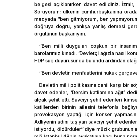
belgesi açıklanırken davet edildiniz. İzmir,
Soruyorum; ülkenin cumhurbaşkanına orada
medyada ‘’ben gitmiyorum, ben yapmıyorum 
doğruya doğru, yanlışa yanlış demesi ge
örgütünün başkanıyım.
‘’Ben milli duyguları coşkun bir insa
barolarımız kınadı. ‘Devletçi ağızla nasıl ko
HDP suç duyurusunda bulundu ardından olağa
‘’Ben devletin menfaatlerini hukuk çerçe
Devletin milli politikasına dahil karşı bi
davet edenler, ‘Dersim katliamına ağıt’ de
alçak şehit etti. Savcıyı şehit edenleri k
katillerden birinin ailesini telefonla bağ
provokasyon yaptığı için konser yapmasına 
Adliyenin adını taşıyan savcıyı şehit edenler
istiyordu, öldürdüler’’ diye müzik grubunun a
mi? İstanbul 48bin avukatının kaçı buna no