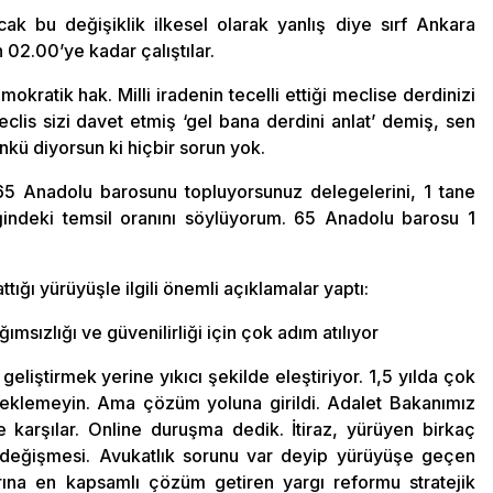
cak bu değişiklik ilkesel olarak yanlış diye sırf Ankara
 02.00’ye kadar çalıştılar.
kratik hak. Milli iradenin tecelli ettiği meclise derdinizi
clis sizi davet etmiş ‘gel bana derdini anlat’ demiş, sen
nkü diyorsun ki hiçbir sorun yok.
65 Anadolu barosunu topluyorsunuz delegelerini, 1 tane
iğindeki temsil oranını söylüyorum. 65 Anadolu barosu 1
tığı yürüyüşle ilgili önemli açıklamalar yaptı:
msızlığı ve güvenilirliği için çok adım atılıyor
geliştirmek yerine yıkıcı şekilde eleştiriyor. 1,5 yılda çok
beklemeyin. Ama çözüm yoluna girildi. Adalet Bakanımız
ye karşılar. Online duruşma dedik. İtiraz, yürüyen birkaç
n değişmesi. Avukatlık sorunu var deyip yürüyüşe geçen
rına en kapsamlı çözüm getiren yargı reformu stratejik