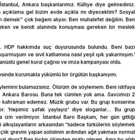
 İstanbul, Ankara başkanlarımız. Külliye diye gelmediniz.
 açıklama gel bizim evde açıkla mı diyecektim? Sosyal
demek’’ çok beğeni alıyor. Ben muhalefet değilim. Ben
reken ve kendi alanında konuşması gereken bir meslek
nım. HDP hakkımda suç duyurusunda bulundu. Beni bazı
nuşurmuşum ve sivil katliamına nasıl yeşil ışık yakarmışım.’
nüstü genel kurul çağrısı ve imza kampanyası oldu.
vesinde korumakla yükümlü bir örgütün başkanıyım.
r söylemimi bulamazsınız. Ölürüm de söylemem. Beni istifaya
di Ankara Barosu. Buna tek cümlen yok ama. Savcımızı 2
imse kahraman edemez. Müzik grubu var. Bu grup konserine
lıyor. ‘Hepimiz şafak yaylayız’ diye sloganlar… Bu grup
izin verilmiyor. İstanbul Baro Başkanı, her gün gittiği
i alkışlayanların arkasından ‘’sadece türkülerini söylemek
çlık grevini yapan solistinin ardından ağıt yakması normal
rmal diyor? Ben hiçbir ölümden mutlu olmam. Ama bu ağıtı