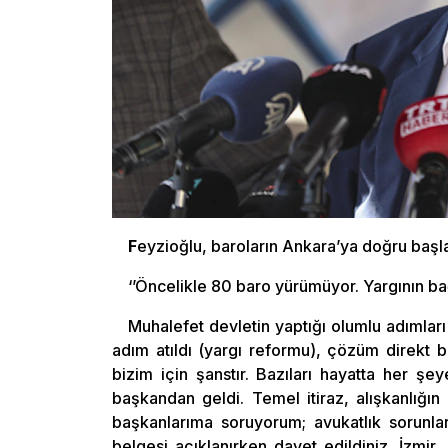
F
eyzioğlu, baroların Ankara’ya doğru başlat
‘’Öncelikle 80 baro yürümüyor. Yargının bağı
Muhalefet devletin yaptığı olumlu adımları 
adım atıldı (yargı reformu), çözüm direkt 
bizim için şanstır. Bazıları hayatta her şe
başkandan geldi. Temel itiraz, alışkanlığı
başkanlarıma soruyorum; avukatlık sorunla
belgesi açıklanırken davet edildiniz. İzmir,