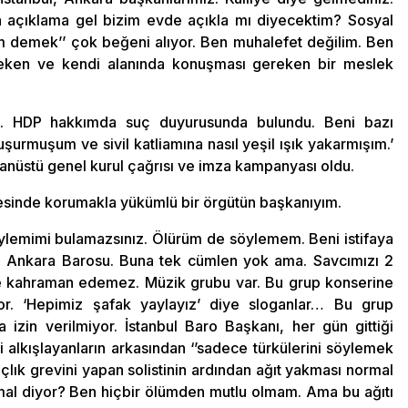
 açıklama gel bizim evde açıkla mı diyecektim? Sosyal
demek’’ çok beğeni alıyor. Ben muhalefet değilim. Ben
reken ve kendi alanında konuşması gereken bir meslek
nım. HDP hakkımda suç duyurusunda bulundu. Beni bazı
nuşurmuşum ve sivil katliamına nasıl yeşil ışık yakarmışım.’
nüstü genel kurul çağrısı ve imza kampanyası oldu.
vesinde korumakla yükümlü bir örgütün başkanıyım.
r söylemimi bulamazsınız. Ölürüm de söylemem. Beni istifaya
di Ankara Barosu. Buna tek cümlen yok ama. Savcımızı 2
imse kahraman edemez. Müzik grubu var. Bu grup konserine
lıyor. ‘Hepimiz şafak yaylayız’ diye sloganlar… Bu grup
izin verilmiyor. İstanbul Baro Başkanı, her gün gittiği
i alkışlayanların arkasından ‘’sadece türkülerini söylemek
çlık grevini yapan solistinin ardından ağıt yakması normal
rmal diyor? Ben hiçbir ölümden mutlu olmam. Ama bu ağıtı