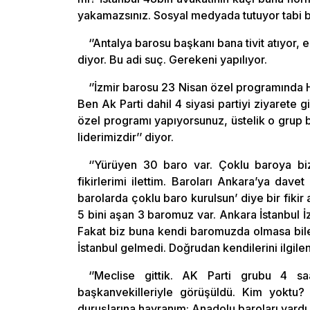
yakamazsınız. Sosyal medyada tutuyor tabi b
‘’Antalya barosu başkanı bana tivit atıyor, el
diyor. Bu adi suç. Gerekeni yapılıyor.
‘’İzmir barosu 23 Nisan özel programında
Ben Ak Parti dahil 4 siyasi partiyi ziyarete 
özel programı yapıyorsunuz, üstelik o grup b
liderimizdir’’ diyor.
‘’Yürüyen 30 baro var. Çoklu baroya b
fikirlerimi ilettim. Baroları Ankara’ya dav
barolarda çoklu baro kurulsun’ diye bir fikir a
5 bini aşan 3 baromuz var. Ankara İstanbul İz
Fakat biz buna kendi baromuzda olmasa bile
İstanbul gelmedi. Doğrudan kendilerini ilgilend
‘’Meclise gittik. AK Parti grubu 4 sa
başkanvekilleriyle görüşüldü. Kim yoktu?
duruşlarına hayranım; Anadolu baroları vardı.