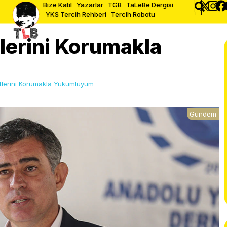
Bize Katıl
Yazarlar
TGB
TaLeBe Dergisi
YKS Tercih Rehberi
Tercih Robotu
lerini Korumakla
tlerini Korumakla Yükümlüyüm
Gündem