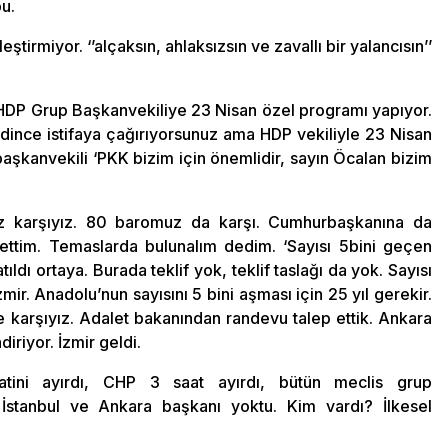
u.
eştirmiyor. ‘’alçaksın, ahlaksızsın ve zavallı bir yalancısın’’
 HDP Grup Başkanvekiliye 23 Nisan özel programı yapıyor.
gidince istifaya çağırıyorsunuz ama HDP vekiliyle 23 Nisan
aşkanvekili ‘PKK bizim için önemlidir, sayın Öcalan bizim
iz karşıyız. 80 baromuz da karşı. Cumhurbaşkanına da
et ettim. Temaslarda bulunalım dedim. ‘Sayısı 5bini geçen
tıldı ortaya. Burada teklif yok, teklif taslağı da yok. Sayısı
mir. Anadolu’nun sayısını 5 bini aşması için 25 yıl gerekir.
 karşıyız. Adalet bakanından randevu talep ettik. Ankara
iriyor. İzmir geldi.
atini ayırdı, CHP 3 saat ayırdı, bütün meclis grup
 İstanbul ve Ankara başkanı yoktu. Kim vardı? İlkesel