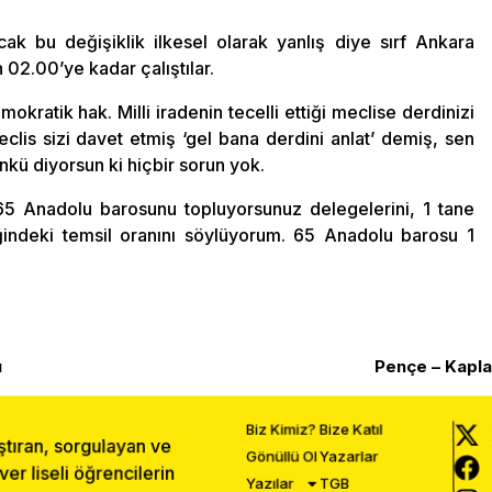
cak bu değişiklik ilkesel olarak yanlış diye sırf Ankara
 02.00’ye kadar çalıştılar.
kratik hak. Milli iradenin tecelli ettiği meclise derdinizi
clis sizi davet etmiş ‘gel bana derdini anlat’ demiş, sen
nkü diyorsun ki hiçbir sorun yok.
65 Anadolu barosunu topluyorsunuz delegelerini, 1 tane
iğindeki temsil oranını söylüyorum. 65 Anadolu barosu 1
ı
Pençe – Kapla
Biz Kimiz?
Bize Katıl
ştıran, sorgulayan ve
Gönüllü Ol
Yazarlar
r liseli öğrencilerin
Yazılar
TGB