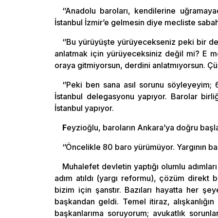
‘’Anadolu baroları, kendilerine uğramaya
İstanbul İzmir’e gelmesin diye mecliste sabah
‘’Bu yürüyüşte yürüyecekseniz peki bir demo
anlatmak için yürüyeceksiniz değil mi? E me
oraya gitmiyorsun, derdini anlatmıyorsun. Çü
‘’Peki ben sana asıl sorunu söyleyeyim; 
İstanbul delegasyonu yapıyor. Barolar birl
İstanbul yapıyor.
F
eyzioğlu, baroların Ankara’ya doğru başlat
‘’Öncelikle 80 baro yürümüyor. Yargının bağı
Muhalefet devletin yaptığı olumlu adımları 
adım atıldı (yargı reformu), çözüm direkt 
bizim için şanstır. Bazıları hayatta her şe
başkandan geldi. Temel itiraz, alışkanlığı
başkanlarıma soruyorum; avukatlık sorunla