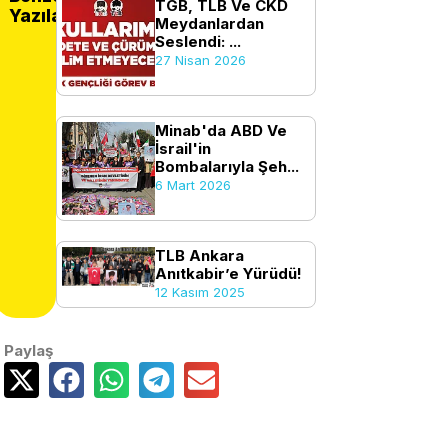
TGB, TLB Ve CKD
Yazılar
Meydanlardan
Seslendi: ...
27 Nisan 2026
Minab'da ABD Ve
İsrail'in
Bombalarıyla Şeh...
6 Mart 2026
TLB Ankara
Anıtkabir’e Yürüdü!
12 Kasım 2025
Paylaş