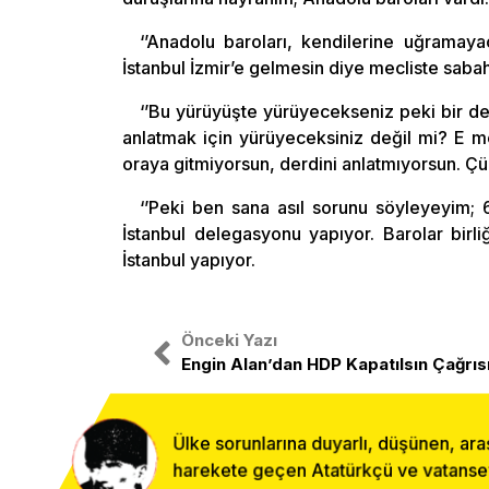
‘’Anadolu baroları, kendilerine uğramaya
İstanbul İzmir’e gelmesin diye mecliste sabah
‘’Bu yürüyüşte yürüyecekseniz peki bir demo
anlatmak için yürüyeceksiniz değil mi? E me
oraya gitmiyorsun, derdini anlatmıyorsun. Çü
‘’Peki ben sana asıl sorunu söyleyeyim; 
İstanbul delegasyonu yapıyor. Barolar birl
İstanbul yapıyor.
Önceki Yazı
Engin Alan’dan HDP Kapatılsın Çağrıs
Ülke sorunlarına duyarlı, düşünen, ara
harekete geçen Atatürkçü ve vatanseve