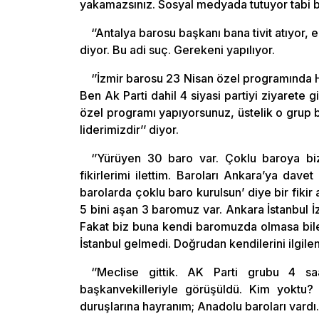
yakamazsınız. Sosyal medyada tutuyor tabi b
‘’Antalya barosu başkanı bana tivit atıyor, el
diyor. Bu adi suç. Gerekeni yapılıyor.
‘’İzmir barosu 23 Nisan özel programında
Ben Ak Parti dahil 4 siyasi partiyi ziyarete 
özel programı yapıyorsunuz, üstelik o grup b
liderimizdir’’ diyor.
‘’Yürüyen 30 baro var. Çoklu baroya b
fikirlerimi ilettim. Baroları Ankara’ya dav
barolarda çoklu baro kurulsun’ diye bir fikir a
5 bini aşan 3 baromuz var. Ankara İstanbul İz
Fakat biz buna kendi baromuzda olmasa bile
İstanbul gelmedi. Doğrudan kendilerini ilgilend
‘’Meclise gittik. AK Parti grubu 4 sa
başkanvekilleriyle görüşüldü. Kim yoktu?
duruşlarına hayranım; Anadolu baroları vardı.