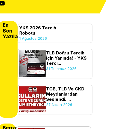
En
YKS 2026 Tercih
Son
Robotu
Yazılanlar
1 Ağustos 2026
TLB Doğru Tercih
İçin Yanında! - YKS
Terci...
31 Temmuz 2026
TGB, TLB Ve CKD
Meydanlardan
Seslendi: ...
27 Nisan 2026
Benzer