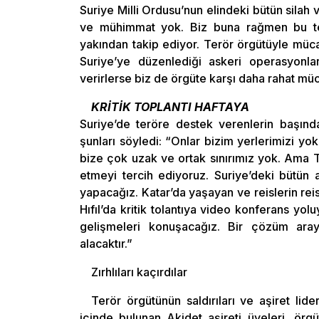
Suriye Milli Ordusu’nun elindeki bütün silah
ve mühimmat yok. Biz buna rağmen bu terö
yakından takip ediyor. Terör örgütüyle müc
Suriye’ye düzenlediği askeri operasyonla
verirlerse biz de örgüte karşı daha rahat müc
KRİTİK TOPLANTI HAFTAYA
Suriye’de teröre destek verenlerin başında
şunları söyledi: “Onlar bizim yerlerimizi y
bize çok uzak ve ortak sınırımız yok. Ama 
etmeyi tercih ediyoruz. Suriye’deki bütün aş
yapacağız. Katar’da yaşayan ve reislerin reis
Hıfıl’da kritik tolantıya video konferans yo
gelişmeleri konuşacağız. Bir çözüm ara
alacaktır.”
Zırhlıları kaçırdılar
Terör örgütünün saldırıları ve aşiret li
içinde bulunan Akidet aşireti üyeleri, örg