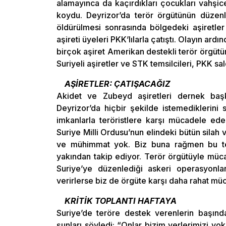
alamayınca da kaçırdıkları çocukları vahşic
koydu. Deyrizor’da terör örgütünün düzenle
öldürülmesi sonrasında bölgedeki aşiretler
aşireti üyeleri PKK’lılarla çatıştı. Olayın ard
birçok aşiret Amerikan destekli terör örgütün
Suriyeli aşiretler ve STK temsilcileri, PKK sald
AŞİRETLER: ÇATIŞACAĞIZ
Akidet ve Zubeyd aşiretleri dernek başk
Deyrizor’da hiçbir şekilde istemediklerini s
imkanlarla teröristlere karşı mücadele edec
Suriye Milli Ordusu’nun elindeki bütün silah
ve mühimmat yok. Biz buna rağmen bu terö
yakından takip ediyor. Terör örgütüyle müc
Suriye’ye düzenlediği askeri operasyonla
verirlerse biz de örgüte karşı daha rahat müc
KRİTİK TOPLANTI HAFTAYA
Suriye’de teröre destek verenlerin başında
şunları söyledi: “Onlar bizim yerlerimizi y