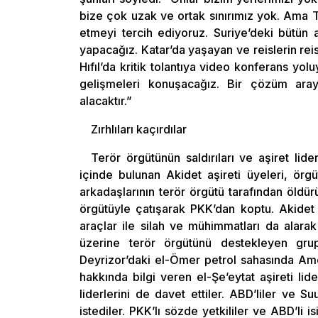
bize çok uzak ve ortak sınırımız yok. Ama 
etmeyi tercih ediyoruz. Suriye’deki bütün aş
yapacağız. Katar’da yaşayan ve reislerin reis
Hıfıl’da kritik tolantıya video konferans yo
gelişmeleri konuşacağız. Bir çözüm ara
alacaktır.”
Zırhlıları kaçırdılar
Terör örgütünün saldırıları ve aşiret li
içinde bulunan Akidet aşireti üyeleri, örg
arkadaşlarının terör örgütü tarafından öldü
örgütüyle çatışarak PKK’dan koptu. Akidet a
araçlar ile silah ve mühimmatları da alarak
üzerine terör örgütünü destekleyen grupl
Deyrizor’daki el-Ömer petrol sahasında Ame
hakkında bilgi veren el-Şe’eytat aşireti lide
liderlerini de davet ettiler. ABD’liler ve Su
istediler. PKK’lı sözde yetkililer ve ABD’li 