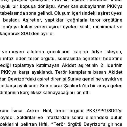
büyük bir kopuşa dönüştü. Amerikan subaylarının PKK’ya
’ tabelasında sona gelindi. Oluşum içerisindeki aşiret üyesi
 başladı. Aşiretler, yaptıkları çağrılarla terör örgütüne
u çağrıya kulan veren aşiret üyeleri silah, mühimmat ve
 kaçırarak SDG’den ayrıldı.
vermeyen ailelerin çocuklarını kaçırıp fidye isteyen,
e infaz eden terör örgütü, sonrasında aşiretleri hedefine
diği toplantıya katılmayan Akidet aşiretinin 2 liderinin
 PKK’ya karşı ayaklandı. Terör kamplarını basan Akidet
ından Deyrizor’daki aşiret direnişi Suriye geneline yayıldı ve
e karşı ayaklandı. Son olarak Şanlıurfa’da bir araya gelen
ırılarının karşılıksız kalmayacağını ilan etti.
anı İsmail Asker Hıfıl, terör örgütü PKK/YPG/SDG’yi
öyledi. Saldırılar ve infazlardan sonra ellerindeki bütün
eklerini belirten Hıfıl, “Terör örgütü Deyrizor’a girince