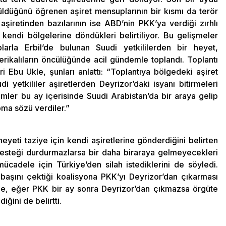
rüldüğünü öğrenen aşiret mensuplarının bir kısmı da terör
şiretinden bazılarının ise ABD’nin PKK’ya verdiği zırhlı
 kendi bölgelerine döndükleri belirtiliyor. Bu gelişmeler
arla Erbil’de bulunan Suudi yetkililerden bir heyet,
rikalıların öncülüğünde acil gündemle toplandı. Toplantı
ri Ebu Ukle, şunları anlattı: “Toplantıya bölgedeki aşiret
udi yetkililer aşiretlerden Deyrizor’daki isyanı bitirmeleri
isimler bu ay içerisinde Suudi Arabistan’da bir araya gelip
pma sözü verdiler.”
eyeti taziye için kendi aşiretlerine gönderdiğini belirten
esteği durdurmazlarsa bir daha biraraya gelmeyecekleri
 mücadele için Türkiye’den silah istediklerini de söyledi.
 başını çektiği koalisyona PKK’yı Deyrizor’dan çıkarması
le, eğer PKK bir ay sonra Deyrizor’dan çıkmazsa örgüte
iğini de belirtti.