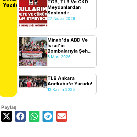
TGB, TLB Ve CKD
Yazılar
Meydanlardan
Seslendi: ...
27 Nisan 2026
Minab'da ABD Ve
İsrail'in
Bombalarıyla Şeh...
6 Mart 2026
TLB Ankara
Anıtkabir’e Yürüdü!
12 Kasım 2025
Paylaş