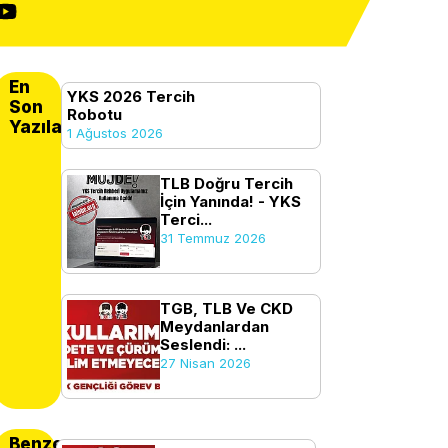
En
YKS 2026 Tercih
Son
Robotu
Yazılanlar
1 Ağustos 2026
TLB Doğru Tercih
İçin Yanında! - YKS
Terci...
31 Temmuz 2026
TGB, TLB Ve CKD
Meydanlardan
Seslendi: ...
27 Nisan 2026
Benzer