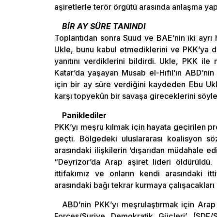
aşiretlerle terör örgütü arasında anlaşma ya
BİR AY SÜRE TANINDI
Toplantıdan sonra Suud ve BAE’nin iki ayrı h
Ukle, bunu kabul etmediklerini ve PKK’ya d
yanıtını verdiklerini bildirdi. Ukle, PKK ile
Katar’da yaşayan Musab el-Hıfıl’ın ABD’nin
için bir ay süre verdiğini kaydeden Ebu Uk
karşı topyekûn bir savaşa gireceklerini söyled
Paniklediler
PKK’yı meşru kılmak için hayata geçirilen 
geçti. Bölgedeki uluslararası koalisyon s
arasındaki ilişkilerin ‘dışarıdan müdahale ed
“Deyrizor’da Arap aşiret lideri öldürüld
ittifakımız ve onların kendi arasındaki i
arasındaki bağı tekrar kurmaya çalışacakları 
ABD’nin PKK’yı meşrulaştırmak için Arap 
Forces/Suriye Demokratik Güçleri’ (SDF/SD