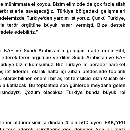
 ve mühimmata el koydu. Bizim elimizde de çok fazla silah
ristlerle savaşacağız. Türkiye bölgedeki gelişmeleri
adelemizde Türkiye’den yardım istiyoruz. Çünkü Türkiye,
rla terör örgütüne büyük hasar vermişti. Bize destek
adele edebiliriz.”
 BAE ve Suudi Arabistan’ın geldiğini ifade eden Hıfıl,
ok ederek terör örgütüne verdiler. Suudi Arabistan ve BAE
Türkiye bizim komşumuz. Biz Türkiye ile beraber hareket
iret liderleri olarak hafta içi Ziban beldesinde toplantı
i olarak bilinen önemli bir aşiret temsilcisi olan Musab el-
luyla katılacak. Bu toplantıda son günlerde meydana gelen
yışındayız. Çözüm olacaksa Türkiye bunda büyük rol
derlerini öldürmesinin ardından 4 bin 500 üyesi PKK/YPG
ütü terk ederek aşiretlerine geri dönüyor. Son bir ayda