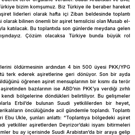
Türkiye bizim komşumuz. Biz Türkiye ile beraber hareket
iret liderleri olarak hafta içi Ziban beldesinde toplantı
i olarak bilinen önemli bir aşiret temsilcisi olan Musab el-
luyla katılacak. Bu toplantıda son günlerde meydana gelen
yışındayız. Çözüm olacaksa Türkiye bunda büyük rol
derlerini öldürmesinin ardından 4 bin 500 üyesi PKK/YPG
ütü terk ederek aşiretlerine geri dönüyor. Son bir ayda
rüldüğünü öğrenen aşiret mensuplarının bir kısmı da terör
şiretinden bazılarının ise ABD’nin PKK’ya verdiği zırhlı
 kendi bölgelerine döndükleri belirtiliyor. Bu gelişmeler
arla Erbil’de bulunan Suudi yetkililerden bir heyet,
rikalıların öncülüğünde acil gündemle toplandı. Toplantı
ri Ebu Ukle, şunları anlattı: “Toplantıya bölgedeki aşiret
udi yetkililer aşiretlerden Deyrizor’daki isyanı bitirmeleri
isimler bu ay içerisinde Suudi Arabistan’da bir araya gelip