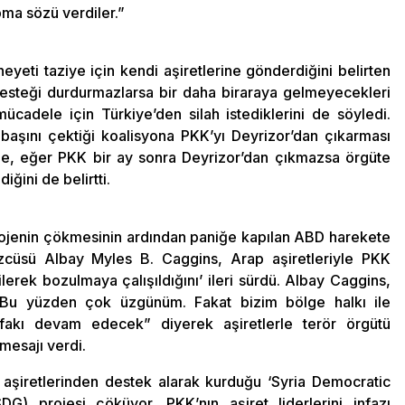
pma sözü verdiler.”
eyeti taziye için kendi aşiretlerine gönderdiğini belirten
esteği durdurmazlarsa bir daha biraraya gelmeyecekleri
 mücadele için Türkiye’den silah istediklerini de söyledi.
 başını çektiği koalisyona PKK’yı Deyrizor’dan çıkarması
le, eğer PKK bir ay sonra Deyrizor’dan çıkmazsa örgüte
iğini de belirtti.
projenin çökmesinin ardından paniğe kapılan ABD harekete
özcüsü Albay Myles B. Caggins, Arap aşiretleriyle PKK
ilerek bozulmaya çalışıldığını’ ileri sürdü. Albay Caggins,
ü. Bu yüzden çok üzgünüm. Fakat bizim bölge halkı ile
ttifakı devam edecek” diyerek aşiretlerle terör örgütü
mesajı verdi.
aşiretlerinden destek alarak kurduğu ‘Syria Democratic
G) projesi çöküyor. PKK’nın aşiret liderlerini infazı