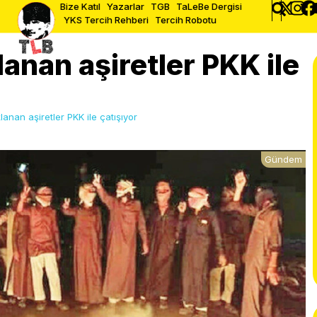
Bize Katıl
Yazarlar
TGB
TaLeBe Dergisi
YKS Tercih Rehberi
Tercih Robotu
anan aşiretler PKK ile
lanan aşiretler PKK ile çatışıyor
Gündem