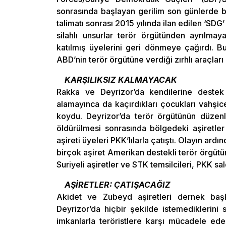
sonrasında başlayan gerilim son günlerde 
talimatı sonrası 2015 yılında ilan edilen ‘SDG
silahlı unsurlar terör örgütünden ayrılmaya
katılmış üyelerini geri dönmeye çağırdı. B
ABD’nin terör örgütüne verdiği zırhlı araçları
KARŞILIKSIZ KALMAYACAK
Rakka ve Deyrizor’da kendilerine destek 
alamayınca da kaçırdıkları çocukları vahşic
koydu. Deyrizor’da terör örgütünün düzenle
öldürülmesi sonrasında bölgedeki aşiretler
aşireti üyeleri PKK’lılarla çatıştı. Olayın ard
birçok aşiret Amerikan destekli terör örgütün
Suriyeli aşiretler ve STK temsilcileri, PKK sald
AŞİRETLER: ÇATIŞACAĞIZ
Akidet ve Zubeyd aşiretleri dernek başk
Deyrizor’da hiçbir şekilde istemediklerini s
imkanlarla teröristlere karşı mücadele edec