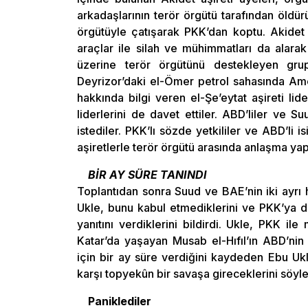
arkadaşlarının terör örgütü tarafından öldü
örgütüyle çatışarak PKK’dan koptu. Akidet a
araçlar ile silah ve mühimmatları da alarak
üzerine terör örgütünü destekleyen grupl
Deyrizor’daki el-Ömer petrol sahasında Ame
hakkında bilgi veren el-Şe’eytat aşireti lide
liderlerini de davet ettiler. ABD’liler ve Su
istediler. PKK’lı sözde yetkililer ve ABD’li 
aşiretlerle terör örgütü arasında anlaşma ya
BİR AY SÜRE TANINDI
Toplantıdan sonra Suud ve BAE’nin iki ayrı h
Ukle, bunu kabul etmediklerini ve PKK’ya d
yanıtını verdiklerini bildirdi. Ukle, PKK ile
Katar’da yaşayan Musab el-Hıfıl’ın ABD’nin
için bir ay süre verdiğini kaydeden Ebu Uk
karşı topyekûn bir savaşa gireceklerini söyled
Paniklediler