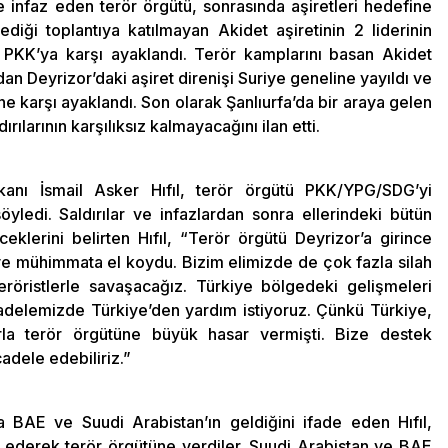
e infaz eden terör örgütü, sonrasında aşiretleri hedefine
diği toplantıya katılmayan Akidet aşiretinin 2 liderinin
 PKK’ya karşı ayaklandı. Terör kamplarını basan Akidet
ından Deyrizor’daki aşiret direnişi Suriye geneline yayıldı ve
e karşı ayaklandı. Son olarak Şanlıurfa’da bir araya gelen
ırılarının karşılıksız kalmayacağını ilan etti.
anı İsmail Asker Hıfıl, terör örgütü PKK/YPG/SDG’yi
öyledi. Saldırılar ve infazlardan sonra ellerindeki bütün
eklerini belirten Hıfıl, “Terör örgütü Deyrizor’a girince
 ve mühimmata el koydu. Bizim elimizde de çok fazla silah
ristlerle savaşacağız. Türkiye bölgedeki gelişmeleri
adelemizde Türkiye’den yardım istiyoruz. Çünkü Türkiye,
rla terör örgütüne büyük hasar vermişti. Bize destek
adele edebiliriz.”
 BAE ve Suudi Arabistan’ın geldiğini ifade eden Hıfıl,
ok ederek terör örgütüne verdiler. Suudi Arabistan ve BAE