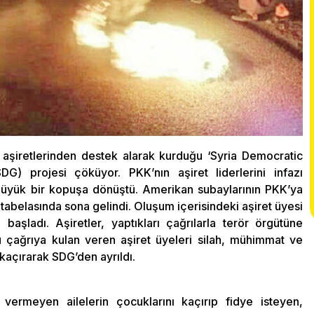
aşiretlerinden destek alarak kurduğu ‘Syria Democratic
G) projesi çöküyor. PKK’nın aşiret liderlerini infazı
büyük bir kopuşa dönüştü. Amerikan subaylarının PKK’ya
’ tabelasında sona gelindi. Oluşum içerisindeki aşiret üyesi
 başladı. Aşiretler, yaptıkları çağrılarla terör örgütüne
u çağrıya kulan veren aşiret üyeleri silah, mühimmat ve
 kaçırarak SDG’den ayrıldı.
vermeyen ailelerin çocuklarını kaçırıp fidye isteyen,