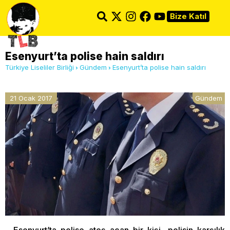
Bize Katıl
Esenyurt’ta polise hain saldırı
Türkiye Liseliler Birliği
Gündem
Esenyurt’ta polise hain saldırı
21 Ocak 2017
Gündem