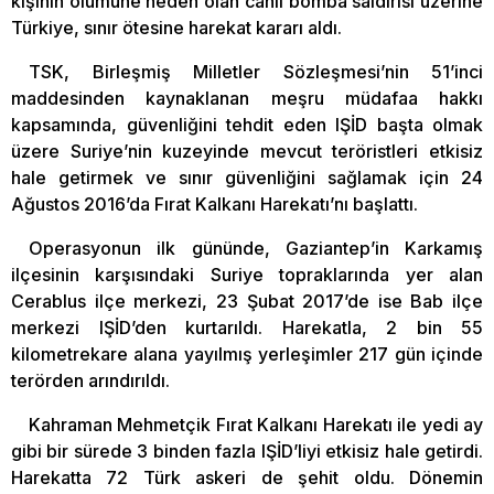
kişinin ölümüne neden olan canlı bomba saldırısı üzerine
Türkiye, sınır ötesine harekat kararı aldı.
TSK, Birleşmiş Milletler Sözleşmesi’nin 51’inci
maddesinden kaynaklanan meşru müdafaa hakkı
kapsamında, güvenliğini tehdit eden IŞİD başta olmak
üzere Suriye’nin kuzeyinde mevcut teröristleri etkisiz
hale getirmek ve sınır güvenliğini sağlamak için 24
Ağustos 2016’da Fırat Kalkanı Harekatı’nı başlattı.
Operasyonun ilk gününde, Gaziantep’in Karkamış
ilçesinin karşısındaki Suriye topraklarında yer alan
Cerablus ilçe merkezi, 23 Şubat 2017’de ise Bab ilçe
merkezi IŞİD’den kurtarıldı. Harekatla, 2 bin 55
kilometrekare alana yayılmış yerleşimler 217 gün içinde
terörden arındırıldı.
Kahraman Mehmetçik Fırat Kalkanı Harekatı ile yedi ay
gibi bir sürede 3 binden fazla IŞİD’liyi etkisiz hale getirdi.
Harekatta 72 Türk askeri de şehit oldu. Dönemin