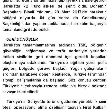
gibi bir sürede 3 binden fazla IŞİD’liyi etkisiz hale getirdi.
Harekatta 72 Türk askeri de şehit oldu. Dönemin
Başbakanı Binali Yıldırım, 29 Mart 2017’de harekatın
bittiğini duyurdu. İki gün sonra da Genelkurmay
Başkanlığı’ndan yapılan açıklamada, harekatın başarıyla
tamamlandığı ifade edildi.
GERİ DÖNÜŞLER
Harekatın tamamlanmasının ardından TSK, bölgenin
güvenliğini sağlamaya ve terör nedeniyle yerinden
edilen sivillerin geri dönmesi için gerekli koşulları
oluşturmaya odaklandı. Türkiye’de eğitilen yerel polis
güçleri, bölgede göreve başladı. Yoğun çatışmaların
ardından harabeye dönen kentlerde, Türkiye tarafından
altyapı çalışmalarına da başlandı. Söz konusu kentler,
Türkiye’nin çabasıyla restore edildi ve birçok noktada
savaşın izleri silindi.
Türkiye’nin Suriye’de terör örgütlerine yönelik ilk sınır
ötesi operasyonu olma özelliğini taşıyan Fırat Kalkanı