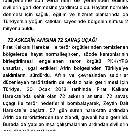
faaliyetlerine son verdi hem de yerlerinden edilmiş
sivillerin geri dönmesine yardımcı oldu. Hayatın normale
dönmesi için sağlık, eğitim ve hizmet alanlarında da
Türkiye’nin yoğun katkıları sayesinde bölgenin nüfusu 2
milyonu buldu.
72 ASKERİN ANISINA 72 SAVAŞ UÇAĞI
Fırat Kalkanı Harekatı ile terör örgütlerinden temizlenen
bölgelerde hayat normalleşirken, sözde kantonlarının
birleştirilmesi engellenen terör örgütü PKK/YPG
unsurları, işgal ettikleri Afrin bölgesinden Türkiye’ye
saldırılarını sürdürdü. Afrin ve çevresinden saldırılar
düzenleyen teröristlerin de etkisiz hale getirilmesi için
Türkiye, 20 Ocak 2018 tarihinde Fırat Kalkanı
Harekatı’nda şehit olan 72 askerin anısına, 72 savaş
uçağı ile terör hedeflerini bombalayarak, Zeytin Dalı
Harekatı’nı başlattı. 57 gün süren harekatın ardından
Afrin de teröristlerden temizlendi, güvenli hale getirildi.
Burada da yapılan inşa çalışmalarının ardından sivillerin