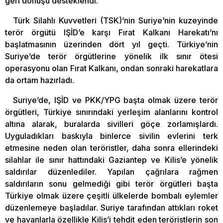
geri dönüşü desteklendi.
Türk Silahlı Kuvvetleri (TSK)’nin Suriye’nin kuzeyinde
terör örgütü IŞİD’e karşı Fırat Kalkanı Harekatı’nı
başlatmasının üzerinden dört yıl geçti. Türkiye’nin
Suriye’de terör örgütlerine yönelik ilk sınır ötesi
operasyonu olan Fırat Kalkanı, ondan sonraki harekatlara
da ortam hazırladı.
Suriye’de, IŞİD ve PKK/YPG başta olmak üzere terör
örgütleri, Türkiye sınırındaki yerleşim alanlarını kontrol
altına alarak, buralarda sivilleri göçe zorlamışlardı.
Uyguladıkları baskıyla binlerce sivilin evlerini terk
etmesine neden olan teröristler, daha sonra ellerindeki
silahlar ile sınır hattındaki Gaziantep ve Kilis’e yönelik
saldırılar düzenlediler. Yapılan çağrılara rağmen
saldırıların sonu gelmediği gibi terör örgütleri başta
Türkiye olmak üzere çeşitli ülkelerde bombalı eylemler
düzenlemeye başladılar. Suriye tarafından attıkları roket
ve havanlarla özellikle Kilis’i tehdit eden teröristlerin son