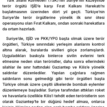
Türk Silahlı Kuvvetleri (TSK)’nin Suriye’nin kuzeyinde
terör örgütü IŞİD’e karşı Fırat Kalkanı Harekatı’nı
başlatmasının üzerinden dört yıl geçti. Türkiye’nin
Suriye’de terör örgütlerine yönelik ilk sınır ötesi
operasyonu olan Fırat Kalkanı, ondan sonraki harekatlara
da ortam hazırladı.
Suriye’de, IŞİD ve PKK/YPG başta olmak üzere terör
örgütleri, Türkiye sınırındaki yerleşim alanlarını kontrol
altına alarak, buralarda sivilleri göçe zorlamışlardı.
Uyguladıkları baskıyla binlerce sivilin evlerini terk
etmesine neden olan teröristler, daha sonra ellerindeki
silahlar ile sınır hattındaki Gaziantep ve Kilis’e yönelik
saldırılar düzenlediler. Yapılan çağrılara rağmen
saldırıların sonu gelmediği gibi terör örgütleri başta
Türkiye olmak üzere çeşitli ülkelerde bombalı eylemler
düzenlemeye başladılar. Suriye tarafından attıkları roket
ve havanlarla özellikle Kilis’i tehdit eden teröristlerin son
olarak Gaziantep’te bir düğünü hedef alması, onlarca