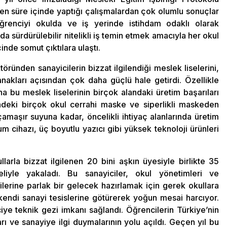
en süre içinde yaptığı çalışmalardan çok olumlu sonuçlar
öğrenciyi okulda ve iş yerinde istihdam odaklı olarak
 sürdürülebilir nitelikli iş temin etmek amacıyla her okul
çinde somut çıktılara ulaştı.
ektöründen sanayicilerin bizzat ilgilendiği meslek liselerini,
kları açısından çok daha güçlü hale getirdi. Özellikle
a bu meslek liselerinin birçok alandaki üretim başarıları
eki birçok okul cerrahi maske ve siperlikli maskeden
maşır suyuna kadar, öncelikli ihtiyaç alanlarında üretim
m cihazı, üç boyutlu yazıcı gibi yüksek teknoloji ürünleri
larla bizzat ilgilenen 20 bini aşkın üyesiyle birlikte 35
iyle yakaladı. Bu sanayiciler, okul yönetimleri ve
ilerine parlak bir gelecek hazırlamak için gerek okullara
endi sanayi tesislerine götürerek yoğun mesai harcıyor.
 teknik gezi imkanı sağlandı. Öğrencilerin Türkiye’nin
rı ve sanayiye ilgi duymalarının yolu açıldı. Geçen yıl bu