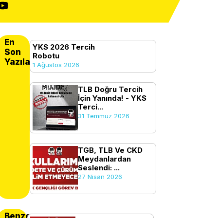
En
YKS 2026 Tercih
Son
Robotu
Yazılanlar
1 Ağustos 2026
TLB Doğru Tercih
İçin Yanında! - YKS
Terci...
31 Temmuz 2026
TGB, TLB Ve CKD
Meydanlardan
Seslendi: ...
27 Nisan 2026
Benzer