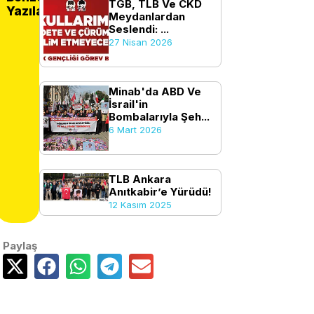
TGB, TLB Ve CKD
Yazılar
Meydanlardan
Seslendi: ...
27 Nisan 2026
Minab'da ABD Ve
İsrail'in
Bombalarıyla Şeh...
6 Mart 2026
TLB Ankara
Anıtkabir’e Yürüdü!
12 Kasım 2025
Paylaş