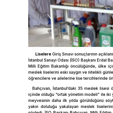
Liselere
Giriş Sınavı sonuçlarının açıklan
İstanbul Sanayi Odası (İSO) Başkanı Erdal Bah
Milli Eğitim Bakanlığı öncülüğünde, ülke iç
meslek liselerini eski saygın ve nitelikli gü
öğrencilere ve ailelerine lise tercihlerinde 
Bahçıvan, İstanbul’daki 35 meslek lisesi 
içinde olduğu “ortak yönetim modeli” ile iki 
meyvesinin daha ilk yılda görüldüğünü söyl
yakın doluluğu yakalayan meslek liselerini
söyledi. İSO Başkanı Bahçıvan, Milli Eğitim B