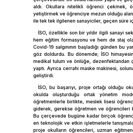
aldı. Okullara nitelikli öğrenci çekmek, 
yetiştirmek ve öğrenciye mezun olduğu alanda
ile tek tek ilgilenen sanayiciler, geçen süre i
İSO, özellikle son bir yıldır ilgili sanayi s
hem eğitim formasyonu ve hem de staj olana
Covid-19 salgınının başladığı günden bu yan
göz doldurdu. Bu dönemde; İSO himayesind
medikal tulum ve önlüğe, dezenfektandan ça
yaptı. Ayrıca cerrahi maske makinesi, solunu
geliştirdi.
İSO, bu başarıyı, proje ortağı olduğu okul
okulda oluşturduğu ortak yönetim model
öğretmenlerle birlikte, meslek lisesi öğrenc
giderek, gerekse öğretmen ve öğrencileri k
Bu çerçevede bugüne kadar birçok öğrenciye
en teknolojik ve etkin işletmelerle tanışmala
proje okulların öğrencileri, uzman eğitmenl