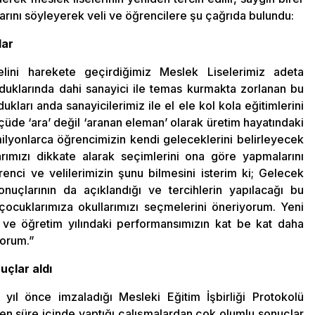
arını söyleyerek veli ve öğrencilere şu çağrıda bulundu:
lar
elini harekete geçirdiğimiz Meslek Liselerimiz adeta
uklarında dahi sanayici ile temas kurmakta zorlanan bu
dukları anda sanayicilerimiz ile el ele kol kola eğitimlerini
üde ‘ara’ değil ‘aranan eleman’ olarak üretim hayatındaki
ilyonlarca öğrencimizin kendi geleceklerini belirleyecek
ımızı dikkate alarak seçimlerini ona göre yapmalarını
nci ve velilerimizin şunu bilmesini isterim ki; Gelecek
uçlarının da açıklandığı ve tercihlerin yapılacağı bu
cuklarımıza okullarımızı seçmelerini öneriyorum. Yeni
 ve öğretim yılındaki performansımızın kat be kat daha
yorum.”
uçlar aldı
k yıl önce imzaladığı Mesleki Eğitim İşbirliği Protokolü
en süre içinde yaptığı çalışmalardan çok olumlu sonuçlar