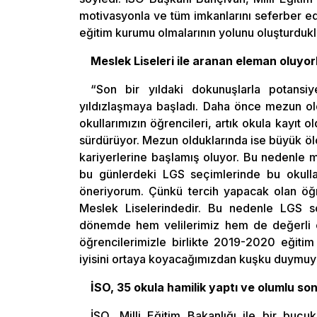
motivasyonla ve tüm imkanlarını seferber ede
eğitim kurumu olmalarının yolunu oluşturdukl
Meslek Liseleri ile aranan eleman oluyor
“Son bir yıldaki dokunuşlarla potansiy
yıldızlaşmaya başladı. Daha önce mezun old
okullarımızın öğrencileri, artık okula kayıt ol
sürdürüyor. Mezun olduklarında ise büyük ölç
kariyerlerine başlamış oluyor. Bu nedenle m
bu günlerdeki LGS seçimlerinde bu okullar
öneriyorum. Çünkü tercih yapacak olan öğre
Meslek Liselerindedir. Bu nedenle LGS son
dönemde hem velilerimiz hem de değerli ço
öğrencilerimizle birlikte 2019-2020 eğitim
iyisini ortaya koyacağımızdan kuşku duymu
İSO, 35 okula hamilik yaptı ve olumlu son
İSO, Milli Eğitim Bakanlığı ile bir buçu