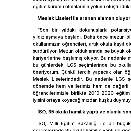
eğitim kurumu olmalarının yolunu oluşturdukl
Meslek Liseleri ile aranan eleman oluyor
“Son bir yıldaki dokunuşlarla potansiy
yıldızlaşmaya başladı. Daha önce mezun old
okullarımızın öğrencileri, artık okula kayıt ol
sürdürüyor. Mezun olduklarında ise büyük ölç
kariyerlerine başlamış oluyor. Bu nedenle m
bu günlerdeki LGS seçimlerinde bu okullar
öneriyorum. Çünkü tercih yapacak olan öğre
Meslek Liselerindedir. Bu nedenle LGS son
dönemde hem velilerimiz hem de değerli ço
öğrencilerimizle birlikte 2019-2020 eğitim
iyisini ortaya koyacağımızdan kuşku duymu
İSO, 35 okula hamilik yaptı ve olumlu son
İSO, Milli Eğitim Bakanlığı ile bir buçu
çerçevesinde 35 okula hamilik yaptı ve geç