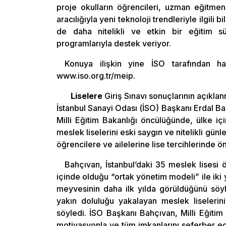
proje okulların öğrencileri, uzman eğitmenl
aracılığıyla yeni teknoloji trendleriyle ilgili 
de daha nitelikli ve etkin bir eğitim s
programlarıyla destek veriyor.
Konuya ilişkin yine İSO tarafından ha
www.iso.org.tr/meip.
Liselere
Giriş Sınavı sonuçlarının açıklan
İstanbul Sanayi Odası (İSO) Başkanı Erdal Bah
Milli Eğitim Bakanlığı öncülüğünde, ülke iç
meslek liselerini eski saygın ve nitelikli gü
öğrencilere ve ailelerine lise tercihlerinde 
Bahçıvan, İstanbul’daki 35 meslek lisesi 
içinde olduğu “ortak yönetim modeli” ile iki 
meyvesinin daha ilk yılda görüldüğünü söyl
yakın doluluğu yakalayan meslek liselerini
söyledi. İSO Başkanı Bahçıvan, Milli Eğitim B
motivasyonla ve tüm imkanlarını seferber ede