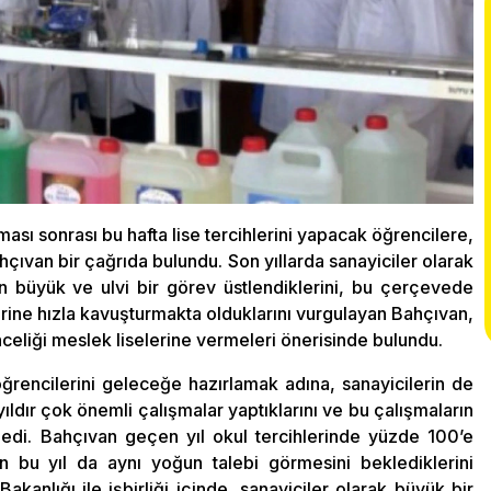
ması sonrası bu hafta lise tercihlerini yapacak öğrencilere,
çıvan bir çağrıda bulundu. Son yıllarda sanayiciler olarak
in büyük ve ulvi bir görev üstlendiklerini, bu çerçevede
nlerine hızla kavuşturmakta olduklarını vurgulayan Bahçıvan,
önceliği meslek liselerine vermeleri önerisinde bulundu.
öğrencilerini geleceğe hazırlamak adına, sanayicilerin de
yıldır çok önemli çalışmalar yaptıklarını ve bu çalışmaların
edi. Bahçıvan geçen yıl okul tercihlerinde yüzde 100’e
n bu yıl da aynı yoğun talebi görmesini beklediklerini
akanlığı ile işbirliği içinde, sanayiciler olarak büyük bir