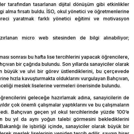
er tarafından tasarlanan dijital dönüşüm gibi etkinlikler
bilgi alma fırsatı buldu. İSO, okul yönetici ve öğretmenlerine
üreci yaratmak farklı yönetici eğitimi ve motivasyon
zırlanan micro web sitesinden de bilgi alınabiliyor;
ması sonrası bu hafta lise tercihlerini yapacak öğrencilere,
çıvan bir çağrıda bulundu. Son yıllarda sanayiciler olarak
in büyük ve ulvi bir görev üstlendiklerini, bu çerçevede
nlerine hızla kavuşturmakta olduklarını vurgulayan Bahçıvan,
önceliği meslek liselerine vermeleri önerisinde bulundu.
öğrencilerini geleceğe hazırlamak adına, sanayicilerin de
yıldır çok önemli çalışmalar yaptıklarını ve bu çalışmaların
edi. Bahçıvan geçen yıl okul tercihlerinde yüzde 100’e
n bu yıl da aynı yoğun talebi görmesini beklediklerini
akanlığı ile işbirliği içinde, sanayiciler olarak büyük bir
rek meslek liselerinin yeniden tercih edilir, saygın birer