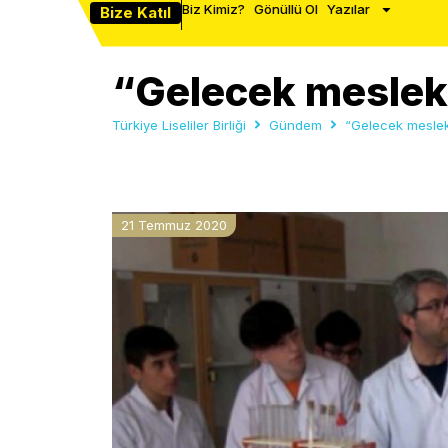
Biz Kimiz?
Gönüllü Ol
Yazılar
Bize Katıl
“Gelecek meslek 
Türkiye Liseliler Birliği
Gündem
“Gelecek meslek 
21 Temmuz 2020