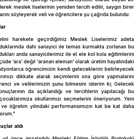
rek meslek liselerinin yeniden tercih edilir, saygın birer
arını söyleyerek veli ve öğrencilere şu çağrıda bulundu:
lar
elini harekete geçirdiğimiz Meslek Liselerimiz adeta
uklarında dahi sanayici ile temas kurmakta zorlanan bu
dukları anda sanayicilerimiz ile el ele kol kola eğitimlerini
üde ‘ara’ değil ‘aranan eleman’ olarak üretim hayatındaki
ilyonlarca öğrencimizin kendi geleceklerini belirleyecek
ımızı dikkate alarak seçimlerini ona göre yapmalarını
nci ve velilerimizin şunu bilmesini isterim ki; Gelecek
uçlarının da açıklandığı ve tercihlerin yapılacağı bu
cuklarımıza okullarımızı seçmelerini öneriyorum. Yeni
 ve öğretim yılındaki performansımızın kat be kat daha
yorum.”
uçlar aldı
k yıl önce imzaladığı Mesleki Eğitim İşbirliği Protokolü