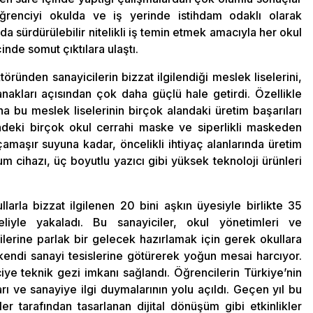
öğrenciyi okulda ve iş yerinde istihdam odaklı olarak
 sürdürülebilir nitelikli iş temin etmek amacıyla her okul
çinde somut çıktılara ulaştı.
ektöründen sanayicilerin bizzat ilgilendiği meslek liselerini,
kları açısından çok daha güçlü hale getirdi. Özellikle
a bu meslek liselerinin birçok alandaki üretim başarıları
eki birçok okul cerrahi maske ve siperlikli maskeden
maşır suyuna kadar, öncelikli ihtiyaç alanlarında üretim
m cihazı, üç boyutlu yazıcı gibi yüksek teknoloji ürünleri
larla bizzat ilgilenen 20 bini aşkın üyesiyle birlikte 35
iyle yakaladı. Bu sanayiciler, okul yönetimleri ve
ilerine parlak bir gelecek hazırlamak için gerek okullara
endi sanayi tesislerine götürerek yoğun mesai harcıyor.
 teknik gezi imkanı sağlandı. Öğrencilerin Türkiye’nin
rı ve sanayiye ilgi duymalarının yolu açıldı. Geçen yıl bu
er tarafından tasarlanan dijital dönüşüm gibi etkinlikler