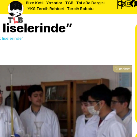
Bize Katıl
Yazarlar
TGB
TaLeBe Dergisi
YKS Tercih Rehberi
Tercih Robotu
liselerinde”
liselerinde”
Gündem