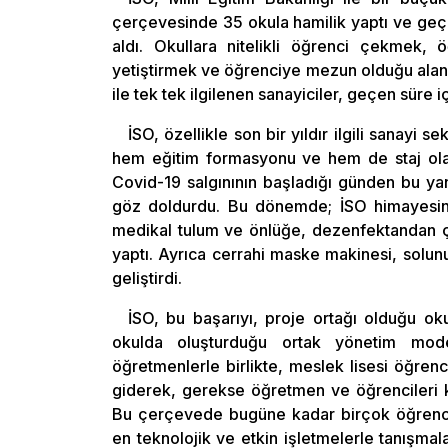
çerçevesinde 35 okula hamilik yaptı ve geç
aldı. Okullara nitelikli öğrenci çekmek, 
yetiştirmek ve öğrenciye mezun olduğu alanda
ile tek tek ilgilenen sanayiciler, geçen süre i
İSO, özellikle son bir yıldır ilgili sanayi s
hem eğitim formasyonu ve hem de staj olana
Covid-19 salgınının başladığı günden bu yan
göz doldurdu. Bu dönemde; İSO himayesind
medikal tulum ve önlüğe, dezenfektandan ça
yaptı. Ayrıca cerrahi maske makinesi, solunu
geliştirdi.
İSO, bu başarıyı, proje ortağı olduğu okul
okulda oluşturduğu ortak yönetim model
öğretmenlerle birlikte, meslek lisesi öğrenc
giderek, gerekse öğretmen ve öğrencileri k
Bu çerçevede bugüne kadar birçok öğrenciye
en teknolojik ve etkin işletmelerle tanışmala