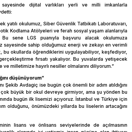
ayesinde dijital varlıkları yerli ve milli imkanlarla
detti:
recek yatılı okulumuz, Siber Güvenlik Tatbikatı Laboratuvarı,
botik Kodlama Atölyeleri ve ferah sosyal yaşam alanlarıyla
h. Bu sene LGS puanıyla başvuru alacak okulumuza
miz sayesinde sahip olduğumuz enerji ve zekayı en verimli
, bu okullarda öğrendiklerini uygulayabiliyor, keşfediyor,
 gerçekleştirme fırsatı yakalıyor. Bu yuvalarda yetişecek
 ve milletimize hayırlı nesiller olmalarını diliyorum.”
cağını düşünüyorum”
nı Şekib Avdagiç ise bugün çok önemli bir adım atıldığını
ak çok büyük bir okul devreye girmiyor, ama şu yönden bu
nda bugün ilk lisemizi açıyoruz. İstanbul ve Türkiye için
m olduğunu, önümüzdeki yıllarda bu liselerin artacağını
minin lisans ve önlisans seviyelerinde de açılmasının