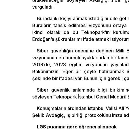
tetikleneceğini söyleyen Avdagiç, siber gü
vurguladı.
Burada iki kişiyi anmak istediğini dile get
Buraların tahsis edilmesi vizyonunu ortaya
İkinci olarak da bu Teknopark’ın kurul
Erdoğan’a şükranlarımı ifade etmek istiyorum. 
Siber güvenliğin önemine değinen Milli
vizyonunun en önemli ayaklarından bir tanes
2018’de, 2023 eğitim vizyonunu yayınladığ
Bakanımızın ‘Eğer bir şeyle hatırlanmak i
şeklinde bir ifadesi var. Bunun için gerekli 
Siber güvenlik anlamında bilgi birikimi
söyleyen Teknopark İstanbul Genel Müdürü Bila
Konuşmaların ardından İstanbul Valisi Ali 
Şekib Avdagiç, iş birliği protokolünü imzalad
LGS puanına göre öğrenci alınacak