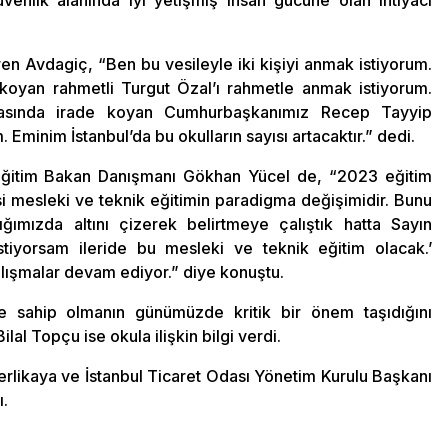
venlik alanında iyi yetişmiş insan gücüne olan ihtiyacı
iren Avdagiç, “Ben bu vesileyle iki kişiyi anmak istiyorum.
 koyan rahmetli Turgut Özal’ı rahmetle anmak istiyorum.
masında irade koyan Cumhurbaşkanımız Recep Tayyip
Eminim İstanbul’da bu okulların sayısı artacaktır.” dedi.
 Eğitim Bakan Danışmanı Gökhan Yücel de, “2023 eğitim
i mesleki ve teknik eğitimin paradigma değişimidir. Bunu
ımızda altını çizerek belirtmeye çalıştık hatta Sayın
stiyorsam ileride bu mesleki ve teknik eğitim olacak.’
çalışmalar devam ediyor.” diye konuştu.
ne sahip olmanın günümüzde kritik bir önem taşıdığını
l Topçu ise okula ilişkin bilgi verdi.
Yerlikaya ve İstanbul Ticaret Odası Yönetim Kurulu Başkanı
ı.