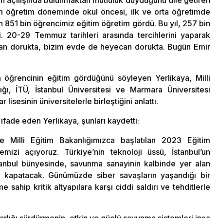
inin açılışında bulunmaktan mutluluk duyduğunu dile getiren
tim öğretim döneminde okul öncesi, ilk ve orta öğretimde
 851 bin öğrencimiz eğitim öğretim gördü. Bu yıl, 257 bin
di. 20-29 Temmuz tarihleri arasında tercihlerini yaparak
can dorukta, bizim evde de heyecan dorukta. Bugün Emir
 öğrencinin eğitim gördüğünü söyleyen Yerlikaya, Milli
ğı, İTÜ, İstanbul Üniversitesi ve Marmara Üniversitesi
lisesinin üniversitelerle birleştiğini anlattı.
ı ifade eden Yerlikaya, şunları kaydetti:
 Milli Eğitim Bakanlığımızca başlatılan 2023 Eğitim
mizi açıyoruz. Türkiye’nin teknoloji üssü, İstanbul’un
tanbul bünyesinde, savunma sanayinin kalbinde yer alan
 kapatacak. Günümüzde siber savaşların yaşandığı bir
sahip kritik altyapılara karşı ciddi saldırı ve tehditlerle