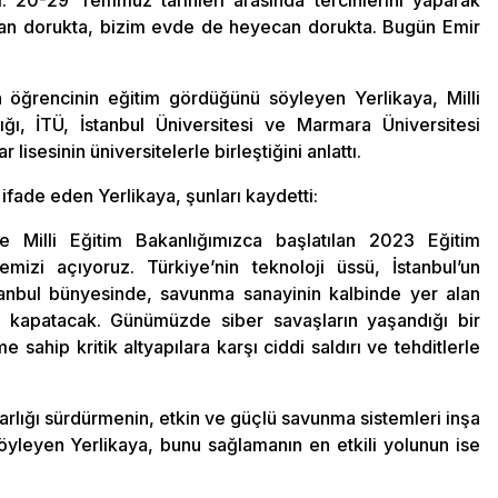
di. 20-29 Temmuz tarihleri arasında tercihlerini yaparak
can dorukta, bizim evde de heyecan dorukta. Bugün Emir
 öğrencinin eğitim gördüğünü söyleyen Yerlikaya, Milli
ğı, İTÜ, İstanbul Üniversitesi ve Marmara Üniversitesi
lisesinin üniversitelerle birleştiğini anlattı.
ı ifade eden Yerlikaya, şunları kaydetti:
 Milli Eğitim Bakanlığımızca başlatılan 2023 Eğitim
mizi açıyoruz. Türkiye’nin teknoloji üssü, İstanbul’un
tanbul bünyesinde, savunma sanayinin kalbinde yer alan
 kapatacak. Günümüzde siber savaşların yaşandığı bir
sahip kritik altyapılara karşı ciddi saldırı ve tehditlerle
rlığı sürdürmenin, etkin ve güçlü savunma sistemleri inşa
öyleyen Yerlikaya, bunu sağlamanın en etkili yolunun ise