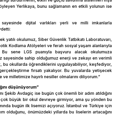
rlığı sürdürmenin, etkin ve güçlü savunma sistemleri inşa
öyleyen Yerlikaya, bunu sağlamanın en etkili yolunun ise
ayesinde dijital varlıkları yerli ve milli imkanlarla
detti:
recek yatılı okulumuz, Siber Güvenlik Tatbikatı Laboratuvarı,
botik Kodlama Atölyeleri ve ferah sosyal yaşam alanlarıyla
h. Bu sene LGS puanıyla başvuru alacak okulumuza
miz sayesinde sahip olduğumuz enerji ve zekayı en verimli
, bu okullarda öğrendiklerini uygulayabiliyor, keşfediyor,
 gerçekleştirme fırsatı yakalıyor. Bu yuvalarda yetişecek
 ve milletimize hayırlı nesiller olmalarını diliyorum.”
cağını düşünüyorum”
nı Şekib Avdagiç ise bugün çok önemli bir adım atıldığını
ak çok büyük bir okul devreye girmiyor, ama şu yönden bu
nda bugün ilk lisemizi açıyoruz. İstanbul ve Türkiye için
m olduğunu, önümüzdeki yıllarda bu liselerin artacağını