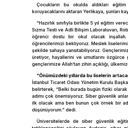
Çocukların bu okulda aldıkları eğitim s
koruyacaklarını aktaran Yerlikaya, şunları kay
“Hazırlık sınıfıyla birlikte 5 yıl eğitim ve
Sızma Testi ve Adli Bilişim Laboratuvarı, Ro
öğrenci dostu bir okul olacak inşalla
öğrencilerimizi bekliyoruz. Meslek liseleri
şekilde sahaya yansıtabiliyoruz. Gençlerimiz
üretiyor, hayallerini ve umutlarını özgürce
gençlerimize Allah’tan zihin açıklığı, ülkemize
“Önümüzdeki yıllarda bu liselerin arta
İstanbul Ticaret Odası Yönetim Kurulu Başka
belirterek, “Belki burada bugün fiziki olar
adımı çok önemsiyoruz. Siber güvenlik anlamı
ilk olacak ama ben bunun çok örnek bir adı
düşünüyorum.” dedi.
Üniversitelerde de siber güvenlik eğiti