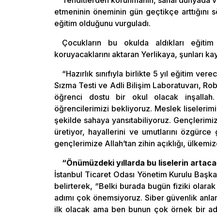
Tehditlerden korunmanın, sanal dünyada va
etmeninin öneminin gün geçtikçe arttığını s
eğitim olduğunu vurguladı.
Çocukların bu okulda aldıkları eğitim s
koruyacaklarını aktaran Yerlikaya, şunları kay
“Hazırlık sınıfıyla birlikte 5 yıl eğitim ve
Sızma Testi ve Adli Bilişim Laboratuvarı, Ro
öğrenci dostu bir okul olacak inşalla
öğrencilerimizi bekliyoruz. Meslek liseleri
şekilde sahaya yansıtabiliyoruz. Gençlerimiz
üretiyor, hayallerini ve umutlarını özgürce
gençlerimize Allah’tan zihin açıklığı, ülkemize
“Önümüzdeki yıllarda bu liselerin arta
İstanbul Ticaret Odası Yönetim Kurulu Başka
belirterek, “Belki burada bugün fiziki olar
adımı çok önemsiyoruz. Siber güvenlik anlamı
ilk olacak ama ben bunun çok örnek bir adı