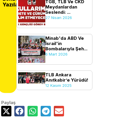
TGB, TLB Ve CKD
Yazılar
Meydanlardan
Seslendi: ...
27 Nisan 2026
Minab'da ABD Ve
İsrail'in
Bombalarıyla Şeh...
6 Mart 2026
TLB Ankara
Anıtkabir’e Yürüdü!
12 Kasım 2025
Paylaş