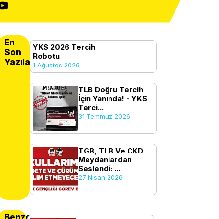
En
YKS 2026 Tercih
Son
Robotu
Yazılanlar
1 Ağustos 2026
TLB Doğru Tercih
İçin Yanında! - YKS
Terci...
31 Temmuz 2026
TGB, TLB Ve CKD
Meydanlardan
Seslendi: ...
27 Nisan 2026
Benzer