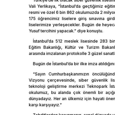
Türkiye’de ilk olacak siber güvenlik lises
Vali Yerlikaya, “İstanbul’da geçtiğimiz eği
resmi ve özel 6 bin 862 okulumuzda 2 milyon
175 öğrencimiz liselere giriş sınavına gir
liselerimize yerleşecekler. Bugün de heye
Yusuf tercihini yapacak.” diye konuştu.
İstanbul’da 512 meslek lisesinde 283 bin
Eğitim Bakanlığı, Kültür ve Turizm Bakanlı
arasında imzalanan protokolle 3 güzel sanatlar 
Bugün de İstanbul’da bir ilke imza atıldığın
“Sayın Cumhurbaşkanımızın öncülüğünde
Vizyonu çerçevesinde, siber güvenlik lise
teknoloji geliştirme merkezi Teknopark İs
okulumuz, bu alanda çok önemli bir açığı
dünyadayız. Her an ülkemiz için hayati öneme 
karşı karşıyayız.”