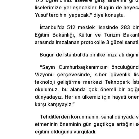
175 öğrencimiz liselere giriş sınavına gir
liselerimize yerleşecekler. Bugün de heye
Yusuf tercihini yapacak.” diye konuştu.
İstanbul’da 512 meslek lisesinde 283 bin
Eğitim Bakanlığı, Kültür ve Turizm Bakanlı
arasında imzalanan protokolle 3 güzel sanatlar 
Bugün de İstanbul’da bir ilke imza atıldığın
“Sayın Cumhurbaşkanımızın öncülüğünde
Vizyonu çerçevesinde, siber güvenlik lise
teknoloji geliştirme merkezi Teknopark İs
okulumuz, bu alanda çok önemli bir açığı
dünyadayız. Her an ülkemiz için hayati öneme 
karşı karşıyayız.”
Tehditlerden korunmanın, sanal dünyada va
etmeninin öneminin gün geçtikçe arttığını s
eğitim olduğunu vurguladı.