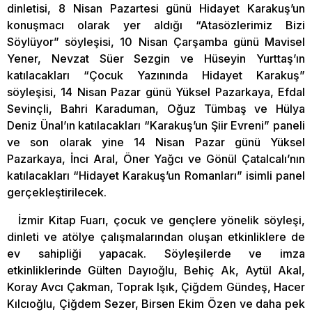
dinletisi, 8 Nisan Pazartesi günü Hidayet Karakuş’un
konuşmacı olarak yer aldığı “Atasözlerimiz Bizi
Söylüyor” söyleşisi, 10 Nisan Çarşamba günü Mavisel
Yener, Nevzat Süer Sezgin ve Hüseyin Yurttaş’ın
katılacakları “Çocuk Yazınında Hidayet Karakuş”
söyleşisi, 14 Nisan Pazar günü Yüksel Pazarkaya, Efdal
Sevinçli, Bahri Karaduman, Oğuz Tümbaş ve Hülya
Deniz Ünal’ın katılacakları “Karakuş’un Şiir Evreni” paneli
ve son olarak yine 14 Nisan Pazar günü Yüksel
Pazarkaya, İnci Aral, Öner Yağcı ve Gönül Çatalcalı’nın
katılacakları “Hidayet Karakuş’un Romanları” isimli panel
gerçekleştirilecek.
İzmir Kitap Fuarı, çocuk ve gençlere yönelik söyleşi,
dinleti ve atölye çalışmalarından oluşan etkinliklere de
ev sahipliği yapacak. Söyleşilerde ve imza
etkinliklerinde Gülten Dayıoğlu, Behiç Ak, Aytül Akal,
Koray Avcı Çakman, Toprak Işık, Çiğdem Gündeş, Hacer
Kılcıoğlu, Çiğdem Sezer, Birsen Ekim Özen ve daha pek