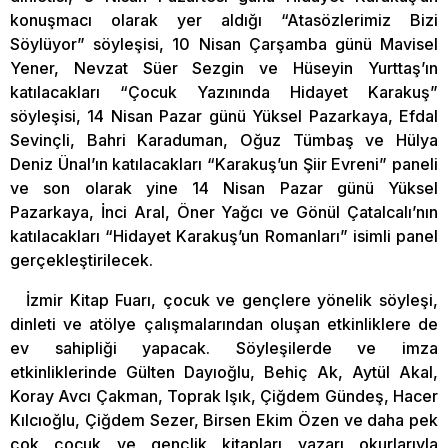
konuşmacı olarak yer aldığı “Atasözlerimiz Bizi
Söylüyor” söyleşisi, 10 Nisan Çarşamba günü Mavisel
Yener, Nevzat Süer Sezgin ve Hüseyin Yurttaş’ın
katılacakları “Çocuk Yazınında Hidayet Karakuş”
söyleşisi, 14 Nisan Pazar günü Yüksel Pazarkaya, Efdal
Sevinçli, Bahri Karaduman, Oğuz Tümbaş ve Hülya
Deniz Ünal’ın katılacakları “Karakuş’un Şiir Evreni” paneli
ve son olarak yine 14 Nisan Pazar günü Yüksel
Pazarkaya, İnci Aral, Öner Yağcı ve Gönül Çatalcalı’nın
katılacakları “Hidayet Karakuş’un Romanları” isimli panel
gerçekleştirilecek.
İzmir Kitap Fuarı, çocuk ve gençlere yönelik söyleşi,
dinleti ve atölye çalışmalarından oluşan etkinliklere de
ev sahipliği yapacak. Söyleşilerde ve imza
etkinliklerinde Gülten Dayıoğlu, Behiç Ak, Aytül Akal,
Koray Avcı Çakman, Toprak Işık, Çiğdem Gündeş, Hacer
Kılcıoğlu, Çiğdem Sezer, Birsen Ekim Özen ve daha pek
çok çocuk ve gençlik kitapları yazarı okurlarıyla