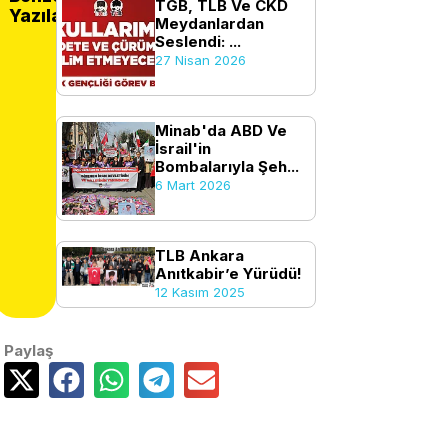
TGB, TLB Ve CKD
Yazılar
Meydanlardan
Seslendi: ...
27 Nisan 2026
Minab'da ABD Ve
İsrail'in
Bombalarıyla Şeh...
6 Mart 2026
TLB Ankara
Anıtkabir’e Yürüdü!
12 Kasım 2025
Paylaş