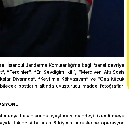
re, İstanbul Jandarma Komutanlığı’na bağlı ‘sanal devriye
, “Tercihler”, “En Sevdiğim İkili”, “Merdiven Altı Sosis
rikalar Diyarında”, “Keyfimin Kâhyasıyım” ve “Ona Küçük
ebilecek postların altında uyuşturucu madde fotoğrafları
ASYONU
yal medya hesaplarında uyuşturucu maddeyi özendirmeye
yıda takipçisi bulunan 8 kişinin adreslerine operasyon