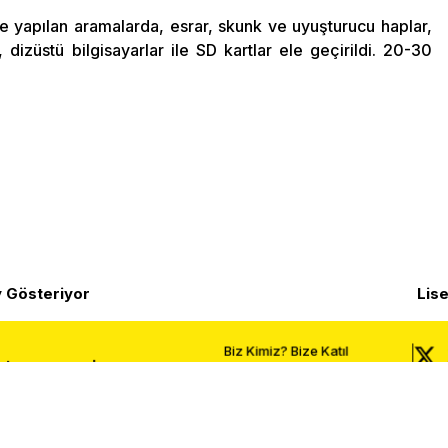
 yapılan aramalarda, esrar, skunk ve uyuşturucu haplar,
 dizüstü bilgisayarlar ile SD kartlar ele geçirildi. 20-30
y Gösteriyor
Lise
Biz Kimiz?
Bize Katıl
ştıran, sorgulayan ve
Gönüllü Ol
Yazarlar
r liseli öğrencilerin
Yazılar
TGB
TaLeBe Dergisi