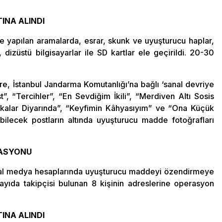
INA ALINDI
 yapılan aramalarda, esrar, skunk ve uyuşturucu haplar,
 dizüstü bilgisayarlar ile SD kartlar ele geçirildi. 20-30
re, İstanbul Jandarma Komutanlığı’na bağlı ‘sanal devriye
, “Tercihler”, “En Sevdiğim İkili”, “Merdiven Altı Sosis
rikalar Diyarında”, “Keyfimin Kâhyasıyım” ve “Ona Küçük
ebilecek postların altında uyuşturucu madde fotoğrafları
ASYONU
yal medya hesaplarında uyuşturucu maddeyi özendirmeye
yıda takipçisi bulunan 8 kişinin adreslerine operasyon
INA ALINDI