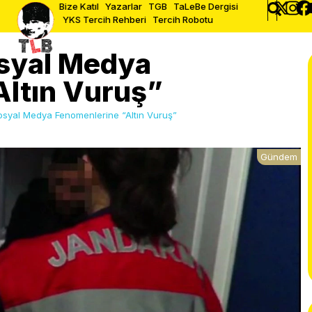
Bize Katıl
Yazarlar
TGB
TaLeBe Dergisi
YKS Tercih Rehberi
Tercih Robotu
syal Medya
Altın Vuruş”
yal Medya Fenomenlerine “Altın Vuruş”
Gündem