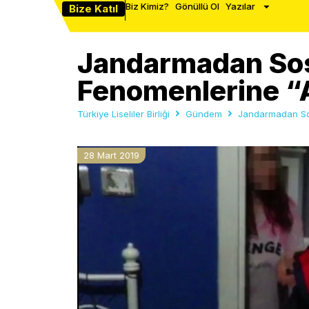
Biz Kimiz?
Gönüllü Ol
Yazılar
Bize Katıl
Jandarmadan So
Fenomenlerine “
Türkiye Liseliler Birliği
Gündem
Jandarmadan Sos
28 Mart 2019