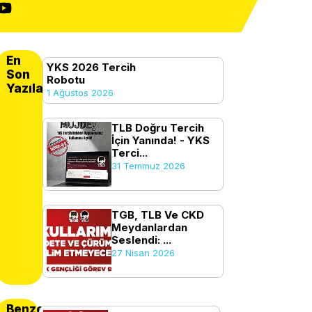
En
YKS 2026 Tercih
Son
Robotu
Yazılanlar
1 Ağustos 2026
TLB Doğru Tercih
İçin Yanında! - YKS
Terci...
31 Temmuz 2026
TGB, TLB Ve CKD
Meydanlardan
Seslendi: ...
27 Nisan 2026
Benzer