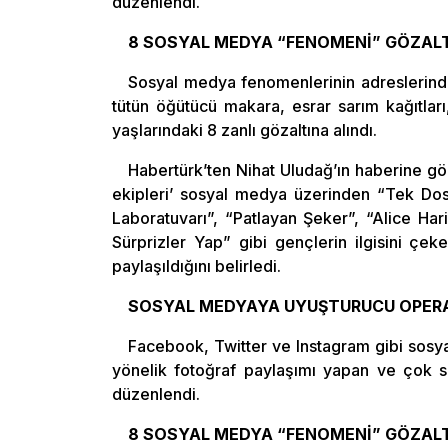
düzenlendi.
8 SOSYAL MEDYA “FENOMENİ” GÖZALT
Sosyal medya fenomenlerinin adreslerinde
tütün öğütücü makara, esrar sarım kağıtları,
yaşlarındaki 8 zanlı gözaltına alındı.
Habertürk’ten Nihat Uludağ’ın haberine gö
ekipleri’ sosyal medya üzerinden “Tek Dost”
Laboratuvarı”, “Patlayan Şeker”, “Alice Ha
Sürprizler Yap” gibi gençlerin ilgisini çek
paylaşıldığını belirledi.
SOSYAL MEDYAYA UYUŞTURUCU OPER
Facebook, Twitter ve Instagram gibi sos
yönelik fotoğraf paylaşımı yapan ve çok sa
düzenlendi.
8 SOSYAL MEDYA “FENOMENİ” GÖZALT