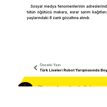
Sosyal medya fenomenlerinin adreslerinde
tütün öğütücü makara, esrar sarım kağıtları,
yaşlarındaki 8 zanlı gözaltına alındı.
Önceki Yazı
Türk Liseleri Robot Yarışmasında Bo
Ülke sorunlarına duyarlı, düşünen, ara
harekete geçen Atatürkçü ve vatanseve
teşkilatıyız.