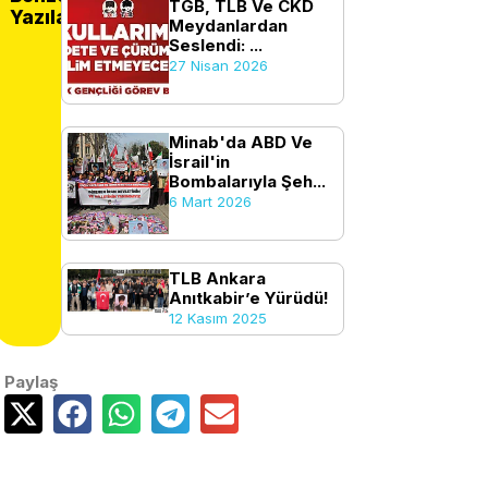
TGB, TLB Ve CKD
Yazılar
Meydanlardan
Seslendi: ...
27 Nisan 2026
Minab'da ABD Ve
İsrail'in
Bombalarıyla Şeh...
6 Mart 2026
TLB Ankara
Anıtkabir’e Yürüdü!
12 Kasım 2025
Paylaş