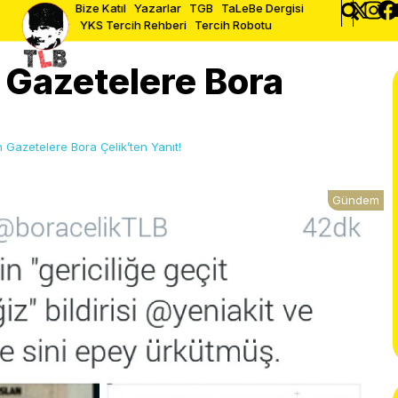
Bize Katıl
Yazarlar
TGB
TaLeBe Dergisi
YKS Tercih Rehberi
Tercih Robotu
 Gazetelere Bora
 Gazetelere Bora Çelik’ten Yanıt!
Gündem