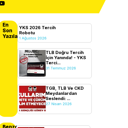
En
YKS 2026 Tercih
Son
Robotu
Yazılanlar
1 Ağustos 2026
TLB Doğru Tercih
İçin Yanında! - YKS
Terci...
31 Temmuz 2026
TGB, TLB Ve CKD
Meydanlardan
Seslendi: ...
27 Nisan 2026
Benzer