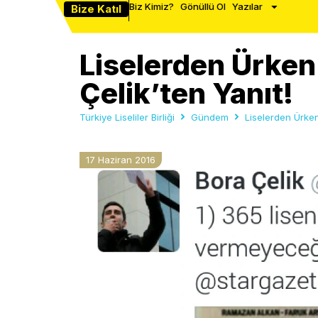
Biz Kimiz?
Gönüllü Ol
Yazılar
Bize Katıl
Liselerden Ürken
Çelik’ten Yanıt!
Türkiye Liseliler Birliği
Gündem
Liselerden Ürken
17 Haziran 2016