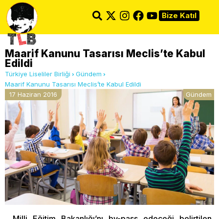
Bize Katıl
Maarif Kanunu Tasarısı Meclis’te Kabul
Edildi
Türkiye Liseliler Birliği
Gündem
Maarif Kanunu Tasarısı Meclis’te Kabul Edildi
17 Haziran 2016
Gündem
Milli Eğitim Bakanlığı’nı by-pass edeceği belirtilen,