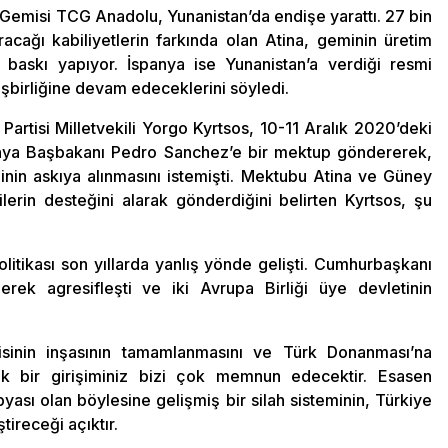
 Gemisi TCG Anadolu, Yunanistan’da endişe yarattı. 27 bin
cağı kabiliyetlerin farkında olan Atina, geminin üretim
 baskı yapıyor. İspanya ise Yunanistan’a verdiği resmi
 işbirliğine devam edeceklerini söyledi.
Partisi Milletvekili Yorgo Kyrtsos, 10-11 Aralık 2020’deki
anya Başbakanı Pedro Sanchez’e bir mektup göndererek,
inin askıya alınmasını istemişti. Mektubu Atina ve Güney
lerin desteğini alarak gönderdiğini belirten Kyrtsos, şu
itikası son yıllarda yanlış yönde gelişti. Cumhurbaşkanı
derek agresifleşti ve iki Avrupa Birliği üye devletinin
sinin inşasının tamamlanmasını ve Türk Donanması’na
k bir girişiminiz bizi çok memnun edecektir. Esasen
yası olan böylesine gelişmiş bir silah sisteminin, Türkiye
tireceği açıktır.