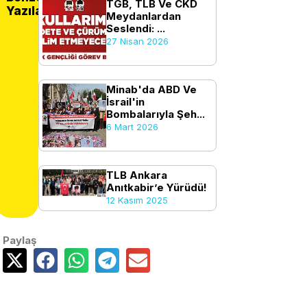
TGB, TLB Ve CKD
Yazılar
Meydanlardan
Seslendi: ...
27 Nisan 2026
Minab'da ABD Ve
İsrail'in
Bombalarıyla Şeh...
6 Mart 2026
TLB Ankara
Anıtkabir’e Yürüdü!
12 Kasım 2025
Paylaş