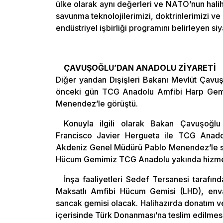
ülke olarak aynı değerleri ve NATO’nun haliha
savunma teknolojilerimizi, doktrinlerimizi ve
endüstriyel işbirliği programını belirleyen si
ÇAVUŞOĞLU’DAN ANADOLU ZİYARETİ
Diğer yandan Dışişleri Bakanı Mevlüt Çavuşo
önceki gün TCG Anadolu Amfibi Harp Gemisi
Menendez’le görüştü.
Konuyla ilgili olarak Bakan Çavuşoğlu
Francisco Javier Hergueta ile TCG Anado
Akdeniz Genel Müdürü Pablo Menendez’le sav
Hücum Gemimiz TCG Anadolu yakında hizmete 
İnşa faaliyetleri Sedef Tersanesi tara
Maksatlı Amfibi Hücum Gemisi (LHD), envan
sancak gemisi olacak. Halihazırda donatım v
içerisinde Türk Donanması’na teslim edilmesi