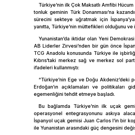
Türkiye’nin ilk Çok Maksatlı Amfibi Hücum
tonluk geminin Türk Donanması’na kazandıra
sürecini sekteye uğratmak için İspanya’ya
yanıtta, Türkiye’nin müttefikleri olduğunu ve
Yunanistan’da iktidar olan Yeni Demokrasi 
AB Liderler Zirvesi’nden bir gün önce İsp
TCG Anadolu konusunda Türkiye ile işbirliğ
Kıbrıs’taki merkez sağ ve merkez sol parti
ifadeleri kullanmıştı:
“Türkiye’nin Ege ve Doğu Akdeniz’deki pol
Erdoğan’ın açıklamaları ve politikaları gi
egemenliğini tehdit etmeye başladı.
Bu bağlamda Türkiye’nin ilk uçak gemi
operasyonel entegrasyonunu askıya alaca
İspanyol uçak gemisi Juan Carlos I’in bir kop
ile Yunanistan arasındaki güç dengesini değiş