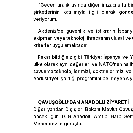
“Geçen aralık ayında diğer imzacılarla bir
şirketlerinin katılımıyla ilgili olarak 
veriyorum.
Akdeniz’de güvenlik ve istikrarın İspany
ekipman veya teknoloji ihracatının ulusal ve 
kriterler uygulamaktadır.
Fakat bildiğiniz gibi Türkiye; İspanya ve Yu
ülke olarak aynı değerleri ve NATO’nun haliha
savunma teknolojilerimizi, doktrinlerimizi ve
endüstriyel işbirliği programını belirleyen si
ÇAVUŞOĞLU’DAN ANADOLU ZİYARETİ
Diğer yandan Dışişleri Bakanı Mevlüt Çavuşo
önceki gün TCG Anadolu Amfibi Harp Gemisi
Menendez’le görüştü.