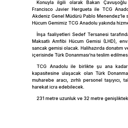
Konuyla ilgili olarak Bakan Çavuşoğlu
Francisco Javier Hergueta ile TCG Anado
Akdeniz Genel Müdürü Pablo Menendez’le sav
Hücum Gemimiz TCG Anadolu yakında hizmete 
İnşa faaliyetleri Sedef Tersanesi tara
Maksatlı Amfibi Hücum Gemisi (LHD), envan
sancak gemisi olacak. Halihazırda donatım v
içerisinde Türk Donanması’na teslim edilmesi
TCG Anadolu ile birlikte şu ana kadar
kapasitesine ulaşacak olan Türk Donanması
muharebe aracı, zırhlı personel taşıyıcı, t
harekat icra edebilecek.
231 metre uzunluk ve 32 metre genişliktek