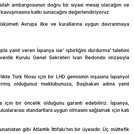
silah ambargosunun doğru bir siyasi mesaj olacağını ve
 kavuşmasına katkı sunacağını değerlendiriyoruz.
 Hükümeti Avrupa ilke ve kurallarına uygun davranmaya
a yanıt veren İspanya ise’ işbirliğini durdurma’ talebini
Güvenlik Kurulu Genel Sekreteri Ivan Redondo imzasıyla
likte Türk filosu için bir LHD gemisinin inşasına İspanyol
göndermiş olduğunuz mektubunuza, Başbakan adına yanıt
a için bir öncelik olduğunu garanti edebiliriz. İspanya,
uluslararası standartlara uygun olmasını sağlamak için katı
nanistan gibi Atlantik İttifakı’nın bir üyesidir. Üç müttefik