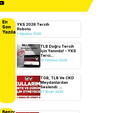
En
YKS 2026 Tercih
Son
Robotu
Yazılanlar
1 Ağustos 2026
TLB Doğru Tercih
İçin Yanında! - YKS
Terci...
31 Temmuz 2026
TGB, TLB Ve CKD
Meydanlardan
Seslendi: ...
27 Nisan 2026
Benzer