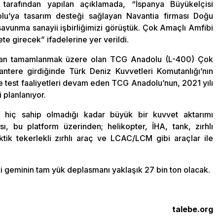
 tarafından yapılan açıklamada, “İspanya Büyükelçisi
lu’ya tasarım desteği sağlayan Navantia firması Doğu
unma sanayii işbirliğimizi görüştük. Çok Amaçlı Amfibi
girecek” ifadelerine yer verildi.
fından tamamlanmak üzere olan TCG Anadolu (L-400) Çok
tere girdiğinde Türk Deniz Kuvvetleri Komutanlığı’nın
e test faaliyetleri devam eden TCG Anadolu’nun, 2021 yılı
 planlanıyor.
 hiç sahip olmadığı kadar büyük bir kuvvet aktarımı
, bu platform üzerinden; helikopter, İHA, tank, zırhlı
aktik tekerlekli zırhlı araç ve LCAC/LCM gibi araçlar ile
i geminin tam yük deplasmanı yaklaşık 27 bin ton olacak.
talebe.org