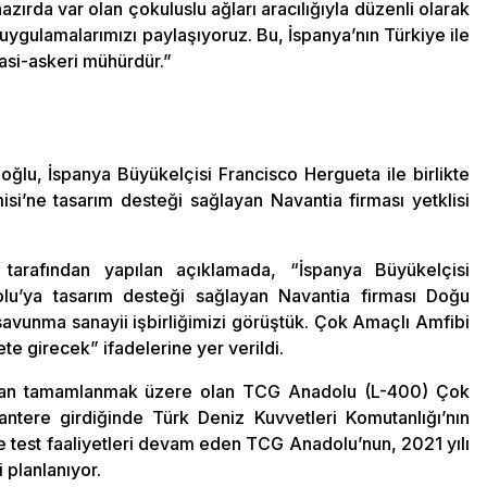
zırda var olan çokuluslu ağları aracılığıyla düzenli olarak
 uygulamalarımızı paylaşıyoruz. Bu, İspanya’nın Türkiye ile
yasi-askeri mühürdür.”
ğlu, İspanya Büyükelçisi Francisco Hergueta ile birlikte
’ne tasarım desteği sağlayan Navantia firması yetklisi
 tarafından yapılan açıklamada, “İspanya Büyükelçisi
lu’ya tasarım desteği sağlayan Navantia firması Doğu
unma sanayii işbirliğimizi görüştük. Çok Amaçlı Amfibi
girecek” ifadelerine yer verildi.
fından tamamlanmak üzere olan TCG Anadolu (L-400) Çok
tere girdiğinde Türk Deniz Kuvvetleri Komutanlığı’nın
e test faaliyetleri devam eden TCG Anadolu’nun, 2021 yılı
 planlanıyor.