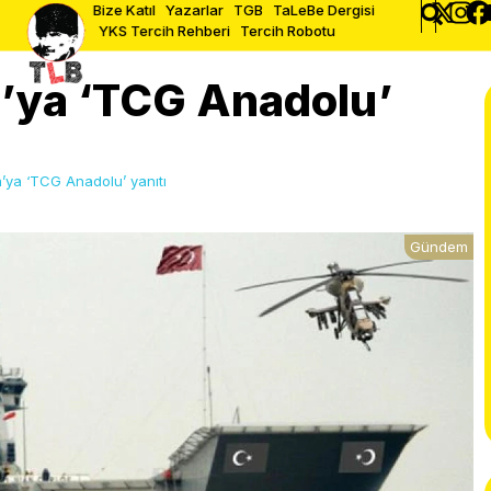
Bize Katıl
Yazarlar
TGB
TaLeBe Dergisi
YKS Tercih Rehberi
Tercih Robotu
a’ya ‘TCG Anadolu’
’ya ‘TCG Anadolu’ yanıtı
Gündem