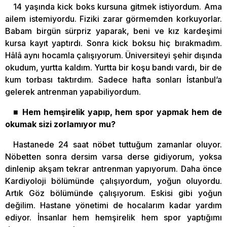
14 yaşında kick boks kursuna gitmek istiyordum. Ama
ailem istemiyordu. Fiziki zarar görmemden korkuyorlar.
Babam birgün sürpriz yaparak, beni ve kız kardeşimi
kursa kayıt yaptırdı. Sonra kick boksu hiç bırakmadım.
Hâlâ aynı hocamla çalışıyorum. Üniversiteyi şehir dışında
okudum, yurtta kaldım. Yurtta bir koşu bandı vardı, bir de
kum torbası taktırdım. Sadece hafta sonları İstanbul’a
gelerek antrenman yapabiliyordum.
■ Hem hemşirelik yapıp, hem spor yapmak hem de
okumak sizi zorlamıyor mu?
Hastanede 24 saat nöbet tuttuğum zamanlar oluyor.
Nöbetten sonra dersim varsa derse gidiyorum, yoksa
dinlenip akşam tekrar antrenman yapıyorum. Daha önce
Kardiyoloji bölümünde çalışıyordum, yoğun oluyordu.
Artık Göz bölümünde çalışıyorum. Eskisi gibi yoğun
değilim. Hastane yönetimi de hocalarım kadar yardım
ediyor. İnsanlar hem hemşirelik hem spor yaptığımı