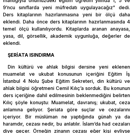
mantığıyla önümüzdeki eğitim öğretim yılında 1, 5 ve
9’ncu sınıflarda yeni müfredatı uygulayacağız” dedi.
Ders kitaplarının hazırlanmasına yeni bir ölçü daha
eklendi. Daha önce ders kitaplarının hazırlanmasında 4
temel ölçü kullanılıyordu. Kitaplarda aranan anayasa,
yasa, dil, görsellik, akademik uygunluğa, değerler de
eklendi.
ŞERİATA ISINDIRMA
Din kültürü ve ahlak bilgisi dersine yeni eklenen
muamelat ve ukubat konusunun içeriğini Eğitim İş
İstanbul 4 Nolu Şube Eğitim Sekreteri, din kültürü ve
ahlak bilgisi öğretmeni Cemil Kılıç’a sorduk. Bu konunun
ders içeriğine dahil edilmesinin beklenmediğini belirten
Kılıç şöyle konuştu: Muamelat, davranış; ukubat, ceza
anlamına geliyor. Şeriata göre suçlar ve cezalarını
içeriyor. Bir müslüman ne yaptığında günah ya da
haramdır, cezası nedir, bu anlatılır. İslam’da had cezaları
diye geçer. Örneğin zinanın cezası eğer kişi evliyse