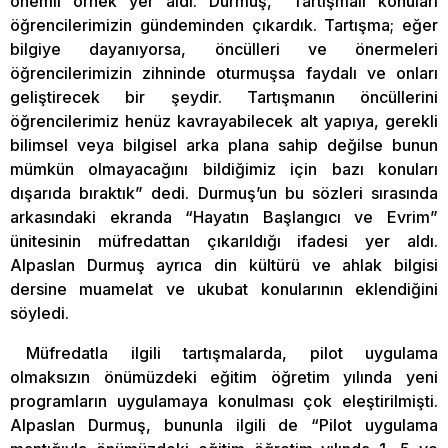
önemli örnek yer aldı. Durmuş, “Tartışmalı konuları
öğrencilerimizin gündeminden çıkardık. Tartışma; eğer
bilgiye dayanıyorsa, öncülleri ve önermeleri
öğrencilerimizin zihninde oturmuşsa faydalı ve onları
geliştirecek bir şeydir. Tartışmanın öncüllerini
öğrencilerimiz henüz kavrayabilecek alt yapıya, gerekli
bilimsel veya bilgisel arka plana sahip değilse bunun
mümkün olmayacağını bildiğimiz için bazı konuları
dışarıda bıraktık” dedi. Durmuş’un bu sözleri sırasında
arkasındaki ekranda “Hayatın Başlangıcı ve Evrim”
ünitesinin müfredattan çıkarıldığı ifadesi yer aldı.
Alpaslan Durmuş ayrıca din kültürü ve ahlak bilgisi
dersine muamelat ve ukubat konularının eklendiğini
söyledi.
Müfredatla ilgili tartışmalarda, pilot uygulama
olmaksızın önümüzdeki eğitim öğretim yılında yeni
programların uygulamaya konulması çok eleştirilmişti.
Alpaslan Durmuş, bununla ilgili de “Pilot uygulama