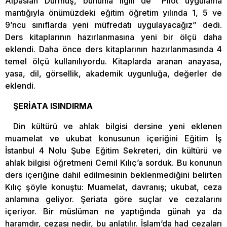
Alpaslan Durmuş, bununla ilgili de “Pilot uygulama
mantığıyla önümüzdeki eğitim öğretim yılında 1, 5 ve
9’ncu sınıflarda yeni müfredatı uygulayacağız” dedi.
Ders kitaplarının hazırlanmasına yeni bir ölçü daha
eklendi. Daha önce ders kitaplarının hazırlanmasında 4
temel ölçü kullanılıyordu. Kitaplarda aranan anayasa,
yasa, dil, görsellik, akademik uygunluğa, değerler de
eklendi.
ŞERİATA ISINDIRMA
Din kültürü ve ahlak bilgisi dersine yeni eklenen
muamelat ve ukubat konusunun içeriğini Eğitim İş
İstanbul 4 Nolu Şube Eğitim Sekreteri, din kültürü ve
ahlak bilgisi öğretmeni Cemil Kılıç’a sorduk. Bu konunun
ders içeriğine dahil edilmesinin beklenmediğini belirten
Kılıç şöyle konuştu: Muamelat, davranış; ukubat, ceza
anlamına geliyor. Şeriata göre suçlar ve cezalarını
içeriyor. Bir müslüman ne yaptığında günah ya da
haramdır, cezası nedir, bu anlatılır. İslam’da had cezaları