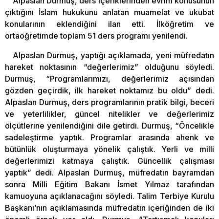
Alpaslan Durmuş, ders içeriklerinden evrim konusunun
çıktığını İslam hukukunu anlatan muamelat ve ukubat
konularının eklendiğini ilan etti. İlköğretim ve
ortaöğretimde toplam 51 ders programı yenilendi.
Alpaslan Durmuş, yaptığı açıklamada, yeni müfredatın
hareket noktasının “değerlerimiz” olduğunu söyledi.
Durmuş, “Programlarımızı, değerlerimiz açısından
gözden geçirdik, ilk hareket noktamız bu oldu” dedi.
Alpaslan Durmuş, ders programlarının pratik bilgi, beceri
ve yeterlilikler, güncel nitelikler ve değerlerimiz
ölçütlerine yenilendiğini dile getirdi. Durmuş, “Öncelikle
sadeleştirme yaptık. Programlar arasında ahenk ve
bütünlük oluşturmaya yönelik çalıştık. Yerli ve milli
değerlerimizi katmaya çalıştık. Güncellik çalışması
yaptık” dedi. Alpaslan Durmuş, müfredatın bayramdan
sonra Milli Eğitim Bakanı İsmet Yılmaz tarafından
kamuoyuna açıklanacağını söyledi. Talim Terbiye Kurulu
Başkanı’nın açıklamasında müfredatın içeriğinden de iki