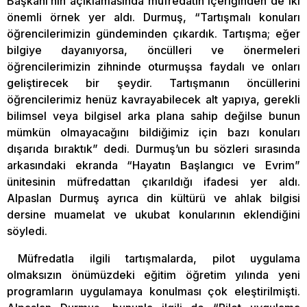
Başkanı’nın açıklamasında müfredatın içeriğinden de iki
önemli örnek yer aldı. Durmuş, “Tartışmalı konuları
öğrencilerimizin gündeminden çıkardık. Tartışma; eğer
bilgiye dayanıyorsa, öncülleri ve önermeleri
öğrencilerimizin zihninde oturmuşsa faydalı ve onları
geliştirecek bir şeydir. Tartışmanın öncüllerini
öğrencilerimiz henüz kavrayabilecek alt yapıya, gerekli
bilimsel veya bilgisel arka plana sahip değilse bunun
mümkün olmayacağını bildiğimiz için bazı konuları
dışarıda bıraktık” dedi. Durmuş’un bu sözleri sırasında
arkasındaki ekranda “Hayatın Başlangıcı ve Evrim”
ünitesinin müfredattan çıkarıldığı ifadesi yer aldı.
Alpaslan Durmuş ayrıca din kültürü ve ahlak bilgisi
dersine muamelat ve ukubat konularının eklendiğini
söyledi.
Müfredatla ilgili tartışmalarda, pilot uygulama
olmaksızın önümüzdeki eğitim öğretim yılında yeni
programların uygulamaya konulması çok eleştirilmişti.