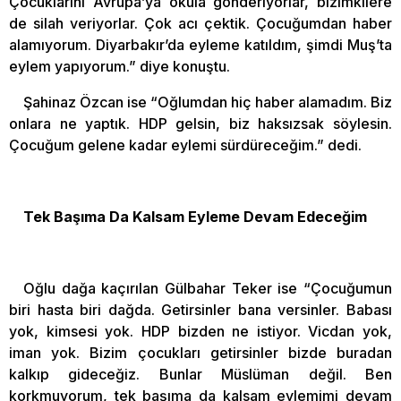
Çocuklarını Avrupa’ya okula gönderiyorlar, bizimkilere
de silah veriyorlar. Çok acı çektik. Çocuğumdan haber
alamıyorum. Diyarbakır’da eyleme katıldım, şimdi Muş’ta
eylem yapıyorum.” diye konuştu.
Şahinaz Özcan ise “Oğlumdan hiç haber alamadım. Biz
onlara ne yaptık. HDP gelsin, biz haksızsak söylesin.
Çocuğum gelene kadar eylemi sürdüreceğim.” dedi.
Tek Başıma Da Kalsam Eyleme Devam Edeceğim
Oğlu dağa kaçırılan Gülbahar Teker ise “Çocuğumun
biri hasta biri dağda. Getirsinler bana versinler. Babası
yok, kimsesi yok. HDP bizden ne istiyor. Vicdan yok,
iman yok. Bizim çocukları getirsinler bizde buradan
kalkıp gideceğiz. Bunlar Müslüman değil. Ben
korkmuyorum, tek başıma da kalsam eylemimi devam