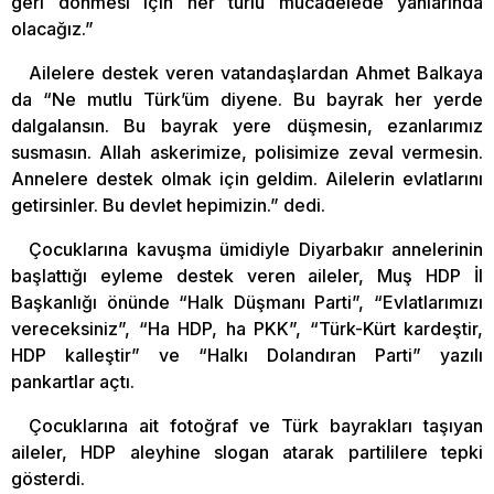
geri dönmesi için her türlü mücadelede yanlarında
olacağız.”
Ailelere destek veren vatandaşlardan Ahmet Balkaya
da “Ne mutlu Türk’üm diyene. Bu bayrak her yerde
dalgalansın. Bu bayrak yere düşmesin, ezanlarımız
susmasın. Allah askerimize, polisimize zeval vermesin.
Annelere destek olmak için geldim. Ailelerin evlatlarını
getirsinler. Bu devlet hepimizin.” dedi.
Çocuklarına kavuşma ümidiyle Diyarbakır annelerinin
başlattığı eyleme destek veren aileler, Muş HDP İl
Başkanlığı önünde “Halk Düşmanı Parti”, “Evlatlarımızı
vereceksiniz”, “Ha HDP, ha PKK”, “Türk-Kürt kardeştir,
HDP kalleştir” ve “Halkı Dolandıran Parti” yazılı
pankartlar açtı.
Çocuklarına ait fotoğraf ve Türk bayrakları taşıyan
aileler, HDP aleyhine slogan atarak partililere tepki
gösterdi.