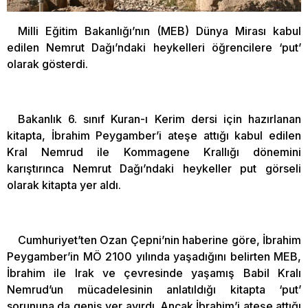
Milli Eğitim Bakanlığı’nın (MEB) Dünya Mirası kabul
edilen Nemrut Dağı’ndaki heykelleri öğrencilere ‘put’
olarak gösterdi.
Bakanlık 6. sınıf Kuran-ı Kerim dersi için hazırlanan
kitapta, İbrahim Peygamber’i ateşe attığı kabul edilen
Kral Nemrud ile Kommagene Krallığı dönemini
karıştırınca Nemrut Dağı’ndaki heykeller put görseli
olarak kitapta yer aldı.
Cumhuriyet’ten Ozan Çepni’nin haberine göre, İbrahim
Peygamber’in MÖ 2100 yılında yaşadığını belirten MEB,
İbrahim ile Irak ve çevresinde yaşamış Babil Kralı
Nemrud’un mücadelesinin anlatıldığı kitapta ‘put’
sorununa da geniş yer ayırdı. Ancak İbrahim’i ateşe attığı