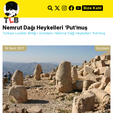
Bize Katıl
Nemrut Dağı Heykelleri ‘Put’muş
Türkiye Liseliler Birliği
Gündem
Nemrut Dağı Heykelleri ‘Put’muş
18 Ekim 2017
Gündem