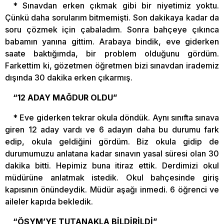
* Sınavdan erken çıkmak gibi bir niyetimiz yoktu.
Çünkü daha sorularım bitmemişti. Son dakikaya kadar da
soru çözmek için çabaladım. Sonra bahçeye çıkınca
babamın yanına gittim. Arabaya bindik, eve giderken
saate baktığımda, bir problem olduğunu gördüm.
Farkettim ki, gözetmen öğretmen bizi sınavdan irademiz
dışında 30 dakika erken çıkarmış.
“12 ADAY MAĞDUR OLDU”
* Eve giderken tekrar okula döndük. Aynı sınıfta sınava
giren 12 aday vardı ve 6 adayın daha bu durumu fark
edip, okula geldiğini gördüm. Biz okula gidip de
durumumuzu anlatana kadar sınavın yasal süresi olan 30
dakika bitti. Hepimiz buna itiraz ettik. Derdimizi okul
müdürüne anlatmak istedik. Okul bahçesinde giriş
kapısının önündeydik. Müdür aşağı inmedi. 6 öğrenci ve
aileler kapıda bekledik.
“ÖSYM’YE TUTANAKLA BİLDİRİLDİ”