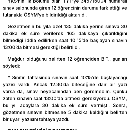
YKS’nin ilk bölümü olan TYT’ye 345716004 numaralı
sınav salonunda giren 12 öğrencinin durumu fark ettiği ve
tutanakla ÖSYM’ye bildirildiği aktarıldı.
Gözetmenin bu yıla özel 135 dakika yerine sınava 30
dakika ek süre verilerek 165 dakikaya çıkarıldığını
bilmediği iddia edilirken saat 10:15’de başlayan sınavın
13:00’da bitmesi gerektiği belirtildi.
Mağdur olduğunu belirten 12 öğrenciden B.T., şunları
söyledi:
* Sınıfın tahtasında sınavın saat 10:15’de başlayacağı
yazısı vardı. Ancak 12.30’da biteceğine dair bir yazı
varsa da, sınav heyecanından ben göremedim. Çünkü
zaten sınavın saat 13:00’da bitmesi gerekiyordu. ÖSYM,
bu yıl adaylara 30 dakika ek süre vermişti. Sonra,
gözetmen sınavın bitmesine 5 dakika kaldığını belirten
bir uyarı yazısını tahtaya yazdı.