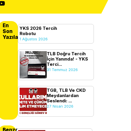
En
YKS 2026 Tercih
Son
Robotu
Yazılanlar
1 Ağustos 2026
TLB Doğru Tercih
İçin Yanında! - YKS
Terci...
31 Temmuz 2026
TGB, TLB Ve CKD
Meydanlardan
Seslendi: ...
27 Nisan 2026
Benzer