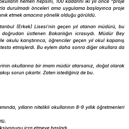
 okulların hemen hepsini, 100 kadarını iki yıl önce “proje
fazla durulmadı önceleri ama uygulama başlayınca proje
ğınık etmek amacına yönelik olduğu görüldü.
tanbul (Erkek) Lisesi’nin geçen yıl atanan müdürü, bu
 doğrudan üstlenen Bakanlığın icrasıydı. Müdür Bey
le okulu karıştırınca, öğrenciler geçen yıl okul kapanış
otesto etmişlerdi. Bu eylem daha sonra diğer okullara da
lerinin okullarına bir imam müdür atarsanız, doğal olarak
şı sorun çıkartır. Zaten istediğiniz de bu.
da, yılların nitelikli okullarının 8-9 yıllık öğretmenleri
tü.
nksiyonunu icra etmeye başladı.