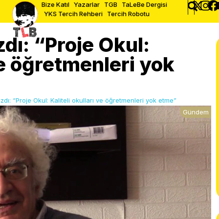
Bize Katıl
Yazarlar
TGB
TaLeBe Dergisi
YKS Tercih Rehberi
Tercih Robotu
dı: “Proje Okul:
 ve öğretmenleri yok
dı: “Proje Okul: Kaliteli okulları ve öğretmenleri yok etme”
Gündem