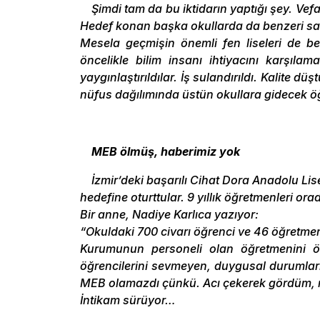
Şimdi tam da bu iktidarın yaptığı şey. Vefa
Hedef konan başka okullarda da benzeri sal
Mesela geçmişin önemli fen liseleri de be
öncelikle bilim insanı ihtiyacını karşılam
yaygınlaştırıldılar. İş sulandırıldı. Kalite 
nüfus dağılımında üstün okullara gidecek öğr
MEB ölmüş, haberimiz yok
İzmir’deki başarılı Cihat Dora Anadolu Lise
hedefine oturttular. 9 yıllık öğretmenleri orad
Bir anne, Nadiye Karlıca yazıyor:
“Okuldaki 700 civarı öğrenci ve 46 öğretm
Kurumunun personeli olan öğretmenini ö
öğrencilerini sevmeyen, duygusal durumlar
MEB olamazdı çünkü. Acı çekerek gördüm, 
İntikam sürüyor…