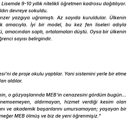
 Lisemde 9-10 yıllık nitelikli öğretmen kadrosu dağıtılıyor.
dırı devreye sokuldu.
nzer yazgıya uğramıştı. Az sayıda kuruldular. Ülkenin
ak amacıyla. İyi bir model, bu kez fen liseleri adıyla
düştü, amacından saptı, ortalamaları düştü. Oysa bir ülkenin
enci sayısı belirgindir.
si’ni de proje okulu yaptılar. Yani sistemini yerle bir etme
an aldılar.
enin, o gözyaşlarında MEB’in cenazesini gördüm bugün…
nemsemeyen, aldırmayan, hizmet verdiği kesim olan
ını ve akademik başarılarını umursamayan; yaşayan bir
meğer MEB ölmüş ve biz de yeni öğrenmişiz.”