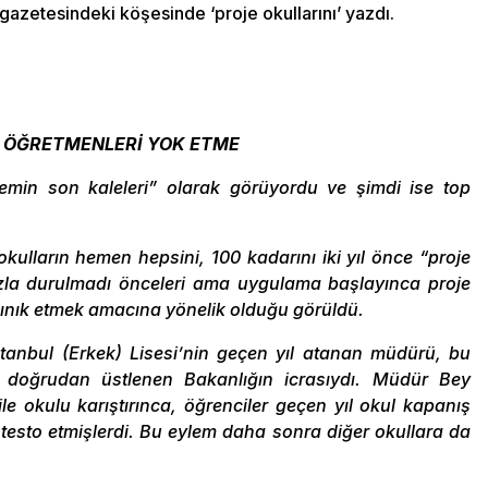
azetesindeki köşesinde ‘proje okullarını’ yazdı.
 VE ÖĞRETMENLERİ YOK ETME
temin son kaleleri” olarak görüyordu ve şimdi ise top
 okulların hemen hepsini, 100 kadarını iki yıl önce “proje
fazla durulmadı önceleri ama uygulama başlayınca proje
ğınık etmek amacına yönelik olduğu görüldü.
tanbul (Erkek) Lisesi’nin geçen yıl atanan müdürü, bu
 doğrudan üstlenen Bakanlığın icrasıydı. Müdür Bey
le okulu karıştırınca, öğrenciler geçen yıl okul kapanış
otesto etmişlerdi. Bu eylem daha sonra diğer okullara da