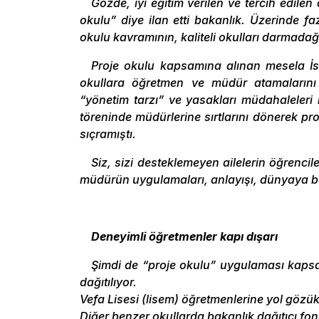
Gözde, iyi eğitim verilen ve tercih edilen
okulu” diye ilan etti bakanlık. Üzerinde 
okulu kavramının, kaliteli okulları darmada
Proje okulu kapsamına alınan mesela İs
okullara öğretmen ve müdür atamalarını
“yönetim tarzı” ve yasakları müdahaleleri i
töreninde müdürlerine sırtlarını dönerek pr
sıçramıştı.
Siz, sizi desteklemeyen ailelerin öğrenci
müdürün uygulamaları, anlayışı, dünyaya bakı
Deneyimli öğretmenler kapı dışarı
Şimdi de “proje okulu” uygulaması kapsamın
dağıtılıyor.
Vefa Lisesi (lisem) öğretmenlerine yol gözük
Diğer benzer okullarda bakanlık dağıtıcı fo