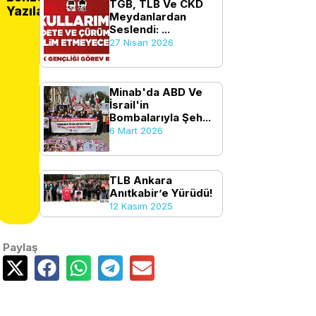
TGB, TLB Ve CKD
Yazılar
Meydanlardan
Seslendi: ...
27 Nisan 2026
Minab'da ABD Ve
İsrail'in
Bombalarıyla Şeh...
6 Mart 2026
TLB Ankara
Anıtkabir’e Yürüdü!
12 Kasım 2025
Paylaş