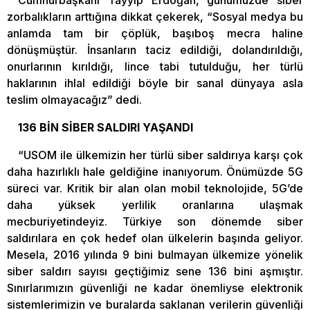
Cumhurbaşkanı Tayyip Erdoğan, günümüzde siber
zorbalıkların arttığına dikkat çekerek, “Sosyal medya bu
anlamda tam bir çöplük, başıboş mecra haline
dönüşmüştür. İnsanların taciz edildiği, dolandırıldığı,
onurlarının kırıldığı, lince tabi tutulduğu, her türlü
haklarının ihlal edildiği böyle bir sanal dünyaya asla
teslim olmayacağız” dedi.
136 BİN SİBER SALDIRI YAŞANDI
“USOM ile ülkemizin her türlü siber saldırıya karşı çok
daha hazırlıklı hale geldiğine inanıyorum. Önümüzde 5G
süreci var. Kritik bir alan olan mobil teknolojide, 5G’de
daha yüksek yerlilik oranlarına ulaşmak
mecburiyetindeyiz. Türkiye son dönemde siber
saldırılara en çok hedef olan ülkelerin başında geliyor.
Mesela, 2016 yılında 9 bini bulmayan ülkemize yönelik
siber saldırı sayısı geçtiğimiz sene 136 bini aşmıştır.
Sınırlarımızın güvenliği ne kadar önemliyse elektronik
sistemlerimizin ve buralarda saklanan verilerin güvenliği