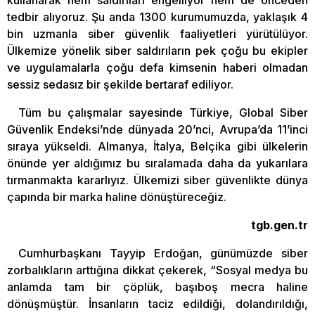
kullanarak hem saldırıları engelliyor hem de önceden
tedbir alıyoruz. Şu anda 1300 kurumumuzda, yaklaşık 4
bin uzmanla siber güvenlik faaliyetleri yürütülüyor.
Ülkemize yönelik siber saldırıların pek çoğu bu ekipler
ve uygulamalarla çoğu defa kimsenin haberi olmadan
sessiz sedasız bir şekilde bertaraf ediliyor.
Tüm bu çalışmalar sayesinde Türkiye, Global Siber
Güvenlik Endeksi’nde dünyada 20’nci, Avrupa’da 11’inci
sıraya yükseldi. Almanya, İtalya, Belçika gibi ülkelerin
önünde yer aldığımız bu sıralamada daha da yukarılara
tırmanmakta kararlıyız. Ülkemizi siber güvenlikte dünya
çapında bir marka haline dönüştüreceğiz.
tgb.gen.tr
Cumhurbaşkanı Tayyip Erdoğan, günümüzde siber
zorbalıkların arttığına dikkat çekerek, “Sosyal medya bu
anlamda tam bir çöplük, başıboş mecra haline
dönüşmüştür. İnsanların taciz edildiği, dolandırıldığı,