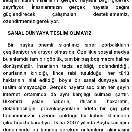
iletişim kuran insanların gerçek hayatla bağı giderek
zayıflıyor. İnsanlarımızın gerçek hayatla bağını
güçlendirecek çalışmaları desteklememiz,
özendirmemiz gerekiyor.
SANAL DÜNYAYA TESLİM OLMAYIZ
Bir başka önemli sıkıntımız siber zorbalıkların
çeşitleniyor ve artıyor olmasıdır. Özellikle sosyal medya
bu anlamda tam bir çöplük, tam bir başıboş mecra haline
dönüşmüştür. İnsanların taciz edildiği, dolandırıldığı,
onurlarının kırıldığı, lince tabi tutulduğu, her türlü
haklarının ihlal edildiği böyle bir sanal dünyaya asla
teslim olmayacağız. Gerçek hayatta suç olan her şeyin
internet ortamında da aynı karşılığı bulması şarttır.
Ülkemizi yalan haberin, iftiranın, hakaretin,
dolandırıcılığın, provokasyonların adeta bir çığ gibi
toplumumuzun üzerine çöktüğü bu kabus ikliminden
çıkartmakta kararlıyız. Daha 2007 yılında Başbakanlığım
dönemimde bu konuda gereken önlemlerin alınmasını