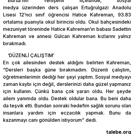
Bursa’nın Yenişehir ilçesinde, sosyal
medya üzerinden ders çalışan Ertuğrulgazi Anadolu
Lisesi 12’nci sınıf öğrencisi Hatice Kahreman, 93.83
ortalama puanıyla okul birincisi oldu. Okul bahçesindeki
mezuniyet töreninde Hatice Kahreman’ın babası Sadettin
Kahreman ve annesi Gülcan Kahreman kızlarını yalnız
bırakmadı.
‘DÜZENLİ ÇALIŞTIM’
En çok ailesinden destek aldığını belirten Kahreman,
“Dersleri başka güne bırakmadım. Düzenli çalıştım,
öğretmenlerimin dediği her şeyi yaptım. Sosyal medyayı
zaman kaybı için değil, derslerinizi daha güzel yapmanız
için kullanın. Çünkü bana çok yararı oldu. Her şeyde
ailem yanımda oldu. Destek oldular bana. Bu beni daha
da teşvik etti. Bundan sonraki hedefim sağlık sorunu olan
insanlara yardım için eczacılık yapmak. Bunu da
kazanmayı canı gönülden istiyorum” dedi.
talebe.org