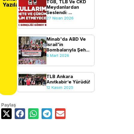
TGB, TLB Ve CKD
Yazılar
Meydanlardan
Seslendi: ...
27 Nisan 2026
Minab'da ABD Ve
İsrail'in
Bombalarıyla Şeh...
6 Mart 2026
TLB Ankara
Anıtkabir’e Yürüdü!
12 Kasım 2025
Paylaş