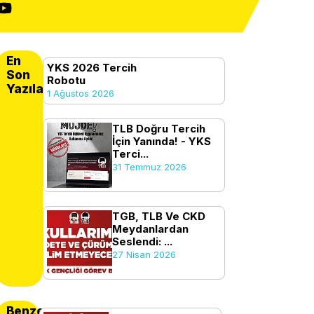
En
YKS 2026 Tercih
Son
Robotu
Yazılanlar
1 Ağustos 2026
TLB Doğru Tercih
İçin Yanında! - YKS
Terci...
31 Temmuz 2026
TGB, TLB Ve CKD
Meydanlardan
Seslendi: ...
27 Nisan 2026
Benzer