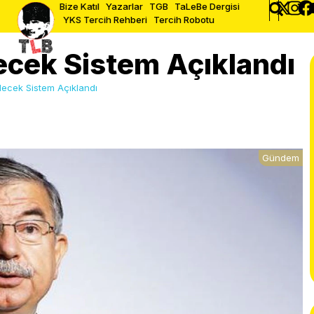
Bize Katıl
Yazarlar
TGB
TaLeBe Dergisi
YKS Tercih Rehberi
Tercih Robotu
ecek Sistem Açıklandı
ecek Sistem Açıklandı
Gündem