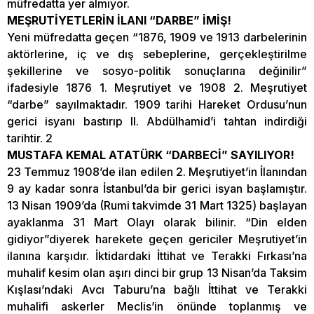
müfredatta yer almıyor.
MEŞRUTİYETLERİN İLANI “DARBE” İMİŞ!
Yeni müfredatta geçen “1876, 1909 ve 1913 darbelerinin
aktörlerine, iç ve dış sebeplerine, gerçekleştirilme
şekillerine ve sosyo-politik sonuçlarına değinilir”
ifadesiyle 1876 1. Meşrutiyet ve 1908 2. Meşrutiyet
“darbe” sayılmaktadır. 1909 tarihi Hareket Ordusu’nun
gerici isyanı bastırıp II. Abdülhamid’i tahtan indirdiği
tarihtir. 2
MUSTAFA KEMAL ATATÜRK “DARBECİ” SAYILIYOR!
23 Temmuz 1908’de ilan edilen 2. Meşrutiyet’in İlanından
9 ay kadar sonra İstanbul’da bir gerici isyan başlamıştır.
13 Nisan 1909’da (Rumi takvimde 31 Mart 1325) başlayan
ayaklanma 31 Mart Olayı olarak bilinir. “Din elden
gidiyor”diyerek harekete geçen gericiler Meşrutiyet’in
ilanına karşıdır. İktidardaki İttihat ve Terakki Fırkası’na
muhalif kesim olan aşırı dinci bir grup 13 Nisan’da Taksim
Kışlası’ndaki Avcı Taburu’na bağlı İttihat ve Terakki
muhalifi askerler Meclis’in önünde toplanmış ve