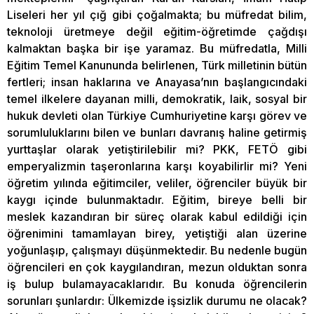
Liseleri her yıl çığ gibi çoğalmakta; bu müfredat bilim,
teknoloji üretmeye değil eğitim-öğretimde çağdışı
kalmaktan başka bir işe yaramaz. Bu müfredatla, Milli
Eğitim Temel Kanununda belirlenen, Türk milletinin bütün
fertleri; insan haklarına ve Anayasa’nın başlangıcındaki
temel ilkelere dayanan milli, demokratik, laik, sosyal bir
hukuk devleti olan Türkiye Cumhuriyetine karşı görev ve
sorumluluklarını bilen ve bunları davranış haline getirmiş
yurttaşlar olarak yetiştirilebilir mi? PKK, FETÖ gibi
emperyalizmin taşeronlarına karşı koyabilirlir mi? Yeni
öğretim yılında eğitimciler, veliler, öğrenciler büyük bir
kaygı içinde bulunmaktadır. Eğitim, bireye belli bir
meslek kazandıran bir süreç olarak kabul edildiği için
öğrenimini tamamlayan birey, yetiştiği alan üzerine
yoğunlaşıp, çalışmayı düşünmektedir. Bu nedenle bugün
öğrencileri en çok kaygılandıran, mezun olduktan sonra
iş bulup bulamayacaklarıdır. Bu konuda öğrencilerin
sorunları şunlardır: Ülkemizde işsizlik durumu ne olacak?