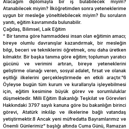
Alacağım diplomayla bir iş bulabilecek miyim?
Atanabilecek miyim? İlköğretimden sonra yeteneklerime
uygun bir mesleğe yöneltilebilecek miyim? Bu soruların
yanıtı, eğitim kavramında bulunabilir.
Çağdaş, Bilimsel, Laik Eğitim
“ Bir tanıma göre hammaddesi insan olan eğitimin amacı;
bireye olumlu davranışlar kazandırmak, bir mesleğin
bilgi, beceri ve tekniklerini öğretmek, onu daha üretken
kılmaktır. Bir başka tanıma göre eğitim; toplumun yaratıcı
gücünü ve verimini artıran, bireye yeteneklerini
geliştirme olanağı veren, sosyal adalet, fırsat ve olanak
eşitliği ilkelerini gerçekleştirmede en etkili araçtır.”6
Öyleyse bugün tüm kurum ve kurallarıyla işleyebilmesi
için, eğitim kesimine büyük görev ve sorumluluklar
düşmektedir. Milli Eğitim Bakanlığı Teşkilat ve Görevleri
Hakkındaki 3797 sayılı kanuna göre bu bakanlığın birinci
görevi, Atatürk inkılâp ve ilkelerine bağlı vatandaş
yetiştirmektir.8 Ancak yeni müfredatta Bayramlarımız ve
Önemli Günlerimiz” başlığı altında Cuma Günü, Ramazan