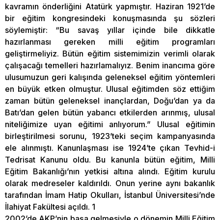
kavramın önderliğini Atatürk yapmıştır. Haziran 1921’de
bir eğitim kongresindeki konuşmasında şu sözleri
söylemiştir: “Bu savaş yıllar içinde bile dikkatle
hazırlanması gereken milli eğitim programları
geliştirmeliyiz. Bütün eğitim sistemimizin verimli olarak
çalışacağı temelleri hazırlamalıyız. Benim inancıma göre
ulusumuzun geri kalışında geleneksel eğitim yöntemleri
en büyük etken olmuştur. Ulusal eğitimden söz ettiğim
zaman bütün geleneksel inançlardan, Doğu’dan ya da
Batı’dan gelen bütün yabancı etkilerden arınmış, ulusal
niteliğimize uyan eğitimi anlıyorum.” Ulusal eğitimin
birleştirilmesi sorunu, 1923’teki seçim kampanyasında
ele alınmıştı. Kanunlaşması ise 1924’te çıkan Tevhid-i
Tedrisat Kanunu oldu. Bu kanunla bütün eğitim, Milli
Eğitim Bakanlığı’nın yetkisi altına alındı. Eğitim kurulu
olarak medreseler kaldırıldı. Onun yerine aynı bakanlık
tarafından İmam Hatip Okulları, İstanbul Üniversitesi’nde
İlahiyat Fakültesi açıldı. 1
2002’de AKP’nin başa gelmesiyle o dönemin Milli Eğitim