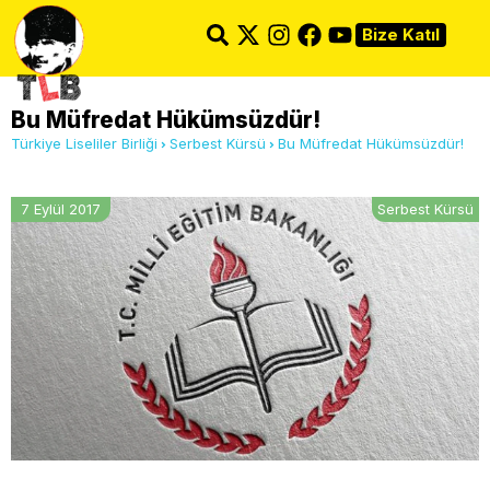
Bize Katıl
Bu Müfredat Hükümsüzdür!
Türkiye Liseliler Birliği
Serbest Kürsü
Bu Müfredat Hükümsüzdür!
7 Eylül 2017
Serbest Kürsü