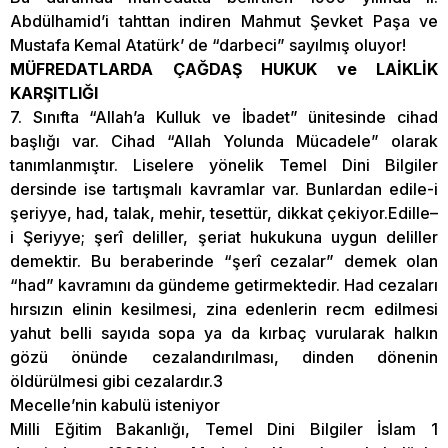
Abdülhamid’i tahttan indiren Mahmut Şevket Paşa ve
Mustafa Kemal Atatürk’ de “darbeci” sayılmış oluyor!
MÜFREDATLARDA ÇAĞDAŞ HUKUK ve LAİKLİK
KARŞITLIĞI
7. Sınıfta “Allah’a Kulluk ve İbadet” ünitesinde cihad
başlığı var. Cihad “Allah Yolunda Mücadele” olarak
tanımlanmıştır. Liselere yönelik Temel Dini Bilgiler
dersinde ise tartışmalı kavramlar var. Bunlardan edile-i
şeriyye, had, talak, mehir, tesettür, dikkat çekiyor.Edille–
i Şeriyye; şerî deliller, şeriat hukukuna uygun deliller
demektir. Bu beraberinde “şerî cezalar” demek olan
“had” kavramını da gündeme getirmektedir. Had cezaları
hırsızın elinin kesilmesi, zina edenlerin recm edilmesi
yahut belli sayıda sopa ya da kırbaç vurularak halkın
gözü önünde cezalandırılması, dinden dönenin
öldürülmesi gibi cezalardır.3
Mecelle’nin kabulü isteniyor
Milli Eğitim Bakanlığı, Temel Dini Bilgiler İslam 1