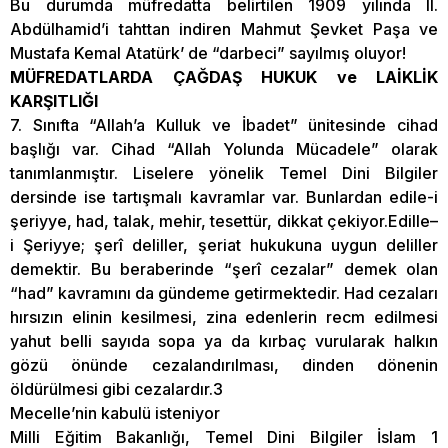
Bu durumda müfredatta belirtilen 1909 yılında II.
Abdülhamid’i tahttan indiren Mahmut Şevket Paşa ve
Mustafa Kemal Atatürk’ de “darbeci” sayılmış oluyor!
MÜFREDATLARDA ÇAĞDAŞ HUKUK ve LAİKLİK
KARŞITLIĞI
7. Sınıfta “Allah’a Kulluk ve İbadet” ünitesinde cihad
başlığı var. Cihad “Allah Yolunda Mücadele” olarak
tanımlanmıştır. Liselere yönelik Temel Dini Bilgiler
dersinde ise tartışmalı kavramlar var. Bunlardan edile-i
şeriyye, had, talak, mehir, tesettür, dikkat çekiyor.Edille–
i Şeriyye; şerî deliller, şeriat hukukuna uygun deliller
demektir. Bu beraberinde “şerî cezalar” demek olan
“had” kavramını da gündeme getirmektedir. Had cezaları
hırsızın elinin kesilmesi, zina edenlerin recm edilmesi
yahut belli sayıda sopa ya da kırbaç vurularak halkın
gözü önünde cezalandırılması, dinden dönenin
öldürülmesi gibi cezalardır.3
Mecelle’nin kabulü isteniyor
Milli Eğitim Bakanlığı, Temel Dini Bilgiler İslam 1