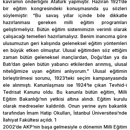
kavramın önderliğini Atatürk yapmıştır. Haziran 1921’de
bir eğitim kongresindeki konuşmasında şu sözleri
söylemiştir: “Bu savaş yıllar içinde bile dikkatle
hazırlanması gereken milli eğitim programları
geliştirmeliyiz. Bütün eğitim sistemimizin verimli olarak
çalışacağı temelleri hazırlamalıyız. Benim inancıma göre
ulusumuzun geri kalışında geleneksel eğitim yöntemleri
en büyük etken olmuştur. Ulusal eğitimden söz ettiğim
zaman bütün geleneksel inançlardan, Doğu’dan ya da
Batı’dan gelen bütün yabancı etkilerden arınmış, ulusal
niteliğimize uyan eğitimi anlıyorum.” Ulusal eğitimin
birleştirilmesi sorunu, 1923’teki seçim kampanyasında
ele alınmıştı. Kanunlaşması ise 1924’te çıkan Tevhid-i
Tedrisat Kanunu oldu. Bu kanunla bütün eğitim, Milli
Eğitim Bakanlığı’nın yetkisi altına alındı. Eğitim kurulu
olarak medreseler kaldırıldı. Onun yerine aynı bakanlık
tarafından İmam Hatip Okulları, İstanbul Üniversitesi’nde
İlahiyat Fakültesi açıldı. 1
2002’de AKP’nin başa gelmesiyle o dönemin Milli Eğitim