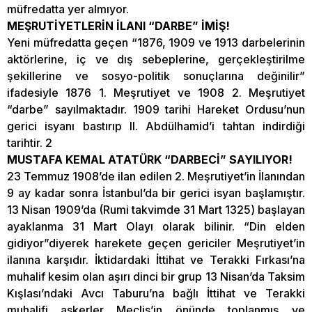
müfredatta yer almıyor.
MEŞRUTİYETLERİN İLANI “DARBE” İMİŞ!
Yeni müfredatta geçen “1876, 1909 ve 1913 darbelerinin
aktörlerine, iç ve dış sebeplerine, gerçekleştirilme
şekillerine ve sosyo-politik sonuçlarına değinilir”
ifadesiyle 1876 1. Meşrutiyet ve 1908 2. Meşrutiyet
“darbe” sayılmaktadır. 1909 tarihi Hareket Ordusu’nun
gerici isyanı bastırıp II. Abdülhamid’i tahtan indirdiği
tarihtir. 2
MUSTAFA KEMAL ATATÜRK “DARBECİ” SAYILIYOR!
23 Temmuz 1908’de ilan edilen 2. Meşrutiyet’in İlanından
9 ay kadar sonra İstanbul’da bir gerici isyan başlamıştır.
13 Nisan 1909’da (Rumi takvimde 31 Mart 1325) başlayan
ayaklanma 31 Mart Olayı olarak bilinir. “Din elden
gidiyor”diyerek harekete geçen gericiler Meşrutiyet’in
ilanına karşıdır. İktidardaki İttihat ve Terakki Fırkası’na
muhalif kesim olan aşırı dinci bir grup 13 Nisan’da Taksim
Kışlası’ndaki Avcı Taburu’na bağlı İttihat ve Terakki
muhalifi askerler Meclis’in önünde toplanmış ve