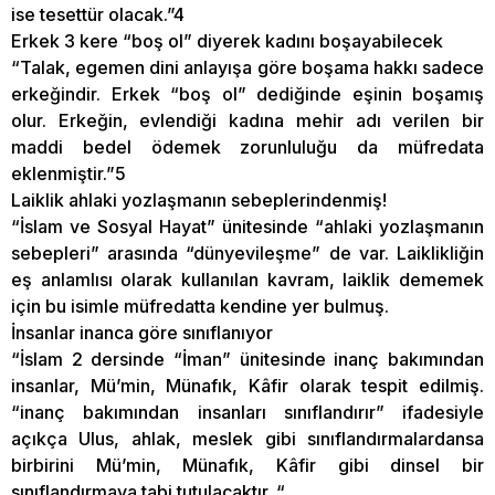
ise tesettür olacak.”4
Erkek 3 kere “boş ol” diyerek kadını boşayabilecek
“Talak, egemen dini anlayışa göre boşama hakkı sadece
erkeğindir. Erkek “boş ol” dediğinde eşinin boşamış
olur. Erkeğin, evlendiği kadına mehir adı verilen bir
maddi bedel ödemek zorunluluğu da müfredata
eklenmiştir.”5
Laiklik ahlaki yozlaşmanın sebeplerindenmiş!
“İslam ve Sosyal Hayat” ünitesinde “ahlaki yozlaşmanın
sebepleri” arasında “dünyevileşme” de var. Laiklikliğin
eş anlamlısı olarak kullanılan kavram, laiklik dememek
için bu isimle müfredatta kendine yer bulmuş.
İnsanlar inanca göre sınıflanıyor
“İslam 2 dersinde “İman” ünitesinde inanç bakımından
insanlar, Mü’min, Münafık, Kâfir olarak tespit edilmiş.
“inanç bakımından insanları sınıflandırır” ifadesiyle
açıkça Ulus, ahlak, meslek gibi sınıflandırmalardansa
birbirini Mü’min, Münafık, Kâfir gibi dinsel bir
sınıflandırmaya tabi tutulacaktır. “