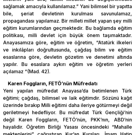
sağlamak amacıyla kullanılamaz.” Yani bilimsel bir yapıtta
bile, şeriat devletinin kurulması savunulamaz,
propagandası yapılamaz. Bir milleti millet yapan şey milli
eğitim kurumlarından geçmektedir. Bu bağlamda eğitim
politikası, milli devlet için büyük önem taşımaktadır.
Anayasamıza göre, eğitim ve öğretim, “Atatürk ilkeleri
ve inkılâpları doğrultusunda, çağdaş bilim ve eğitim
esaslarına göre, devletin gözetim ve denetimi altında
yapılır. Bu esaslara aykırı eğitim ve öğretim yerleri
açılamaz “(Mad. 42).
Karen Foggların, FETÖ’nün Müfredatı
Yeni yapılan müfredat Anayasa’da betimlenen Türk
eğitimi; çağdaş, bilimsel ve laik eğitimdir. Sözünü kağıt
üzerinde bırakıp Milli eğitimi daha ileriye götürmeyi değil
geriletmeyi hedefliyor. Bu müfredat Türk Gençliği’nin
değil Karen Foggların, FETÖ’nün, PKK’nın, ABD’nin
hayalidir. Öğretim Birliği Yasası öncesindeki “Mahalle
mekteplerini” çağrıştıran Kur’an Kursları, İmam Hatip