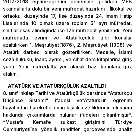
2017-2018 eğitim-öğretim dönemine girilirken MEB
skandallarla dolu bir yeni müfredat hazırladı . İlkokul ve
ortaokul düzeyinde 17, lise düzeyinde 24, İmam Hatip
Liselerinde 10 olmak üzere toplam 51 ayrı müfredat,
sınıflar esas alındığında ise 176 müfredat yenilendi. Yeni
müfredatta evrim ve Atatürkçülük gibi konular
azaltılırken 1. Meşrutiyet(1876), 2. Meşrutiyet (1908) ve
Atatürk darbeci olarak gösterilirken. Mecelle, İslami
ceza hukuku, inanç ayrımı, ve cihat ders kitaplarına giriş
yaptı. Yeni müfredatta yer alacak bazı konulara göz
atalım.
ATATÜRK VE ATATÜRKÇÜLÜK AZALTILDI
8. sınıf İnkılap Tarihi ve Atatürkçülük dersinde “Atatürkçü
Düşünce Sistemi” ifadesi ve“Atatürk’ün öğrenim
hayatından hareketle onun kişilik özelliklerinin oluşumu
hakkında çıkarımlarda bulunur ifadeleri çıkarılmıştır”.
“Mustafa Kemal’e suikast girişimini Türkiye
Cumhuriyeti’ne yönelik tehditler çerçevesinde analiz