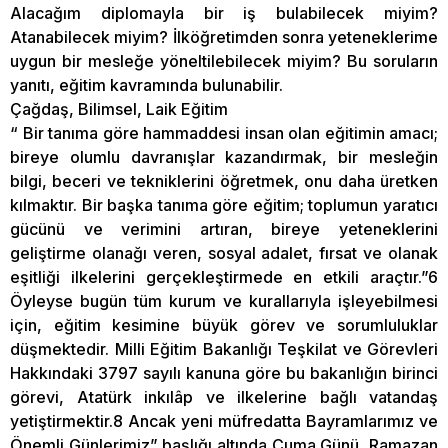
Alacağım diplomayla bir iş bulabilecek miyim?
Atanabilecek miyim? İlköğretimden sonra yeteneklerime
uygun bir mesleğe yöneltilebilecek miyim? Bu soruların
yanıtı, eğitim kavramında bulunabilir.
Çağdaş, Bilimsel, Laik Eğitim
“ Bir tanıma göre hammaddesi insan olan eğitimin amacı;
bireye olumlu davranışlar kazandırmak, bir mesleğin
bilgi, beceri ve tekniklerini öğretmek, onu daha üretken
kılmaktır. Bir başka tanıma göre eğitim; toplumun yaratıcı
gücünü ve verimini artıran, bireye yeteneklerini
geliştirme olanağı veren, sosyal adalet, fırsat ve olanak
eşitliği ilkelerini gerçekleştirmede en etkili araçtır.”6
Öyleyse bugün tüm kurum ve kurallarıyla işleyebilmesi
için, eğitim kesimine büyük görev ve sorumluluklar
düşmektedir. Milli Eğitim Bakanlığı Teşkilat ve Görevleri
Hakkındaki 3797 sayılı kanuna göre bu bakanlığın birinci
görevi, Atatürk inkılâp ve ilkelerine bağlı vatandaş
yetiştirmektir.8 Ancak yeni müfredatta Bayramlarımız ve
Önemli Günlerimiz” başlığı altında Cuma Günü, Ramazan