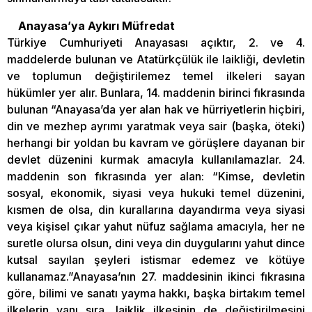
Anayasa’ya Aykırı Müfredat
Türkiye Cumhuriyeti Anayasası açıktır, 2. ve 4.
maddelerde bulunan ve Atatürkçülük ile laikliği, devletin
ve toplumun değiştirilemez temel ilkeleri sayan
hükümler yer alır. Bunlara, 14. maddenin birinci fıkrasında
bulunan “Anayasa’da yer alan hak ve hürriyetlerin hiçbiri,
din ve mezhep ayrımı yaratmak veya sair (başka, öteki)
herhangi bir yoldan bu kavram ve görüşlere dayanan bir
devlet düzenini kurmak amacıyla kullanılamazlar. 24.
maddenin son fıkrasında yer alan: “Kimse, devletin
sosyal, ekonomik, siyasi veya hukuki temel düzenini,
kısmen de olsa, din kurallarına dayandırma veya siyasi
veya kişisel çıkar yahut nüfuz sağlama amacıyla, her ne
suretle olursa olsun, dini veya din duygularını yahut dince
kutsal sayılan şeyleri istismar edemez ve kötüye
kullanamaz.”Anayasa’nın 27. maddesinin ikinci fıkrasına
göre, bilimi ve sanatı yayma hakkı, başka birtakım temel
ilkelerin yanı sıra, laiklik ilkesinin de değiştirilmesini