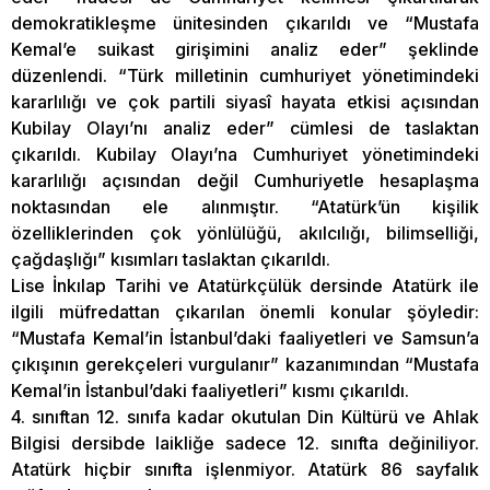
demokratikleşme ünitesinden çıkarıldı ve “Mustafa
Kemal’e suikast girişimini analiz eder” şeklinde
düzenlendi. “Türk milletinin cumhuriyet yönetimindeki
kararlılığı ve çok partili siyasî hayata etkisi açısından
Kubilay Olayı’nı analiz eder” cümlesi de taslaktan
çıkarıldı. Kubilay Olayı’na Cumhuriyet yönetimindeki
kararlılığı açısından değil Cumhuriyetle hesaplaşma
noktasından ele alınmıştır. “Atatürk’ün kişilik
özelliklerinden çok yönlülüğü, akılcılığı, bilimselliği,
çağdaşlığı” kısımları taslaktan çıkarıldı.
Lise İnkılap Tarihi ve Atatürkçülük dersinde Atatürk ile
ilgili müfredattan çıkarılan önemli konular şöyledir:
“Mustafa Kemal’in İstanbul’daki faaliyetleri ve Samsun’a
çıkışının gerekçeleri vurgulanır” kazanımından “Mustafa
Kemal’in İstanbul’daki faaliyetleri” kısmı çıkarıldı.
4. sınıftan 12. sınıfa kadar okutulan Din Kültürü ve Ahlak
Bilgisi dersibde laikliğe sadece 12. sınıfta değiniliyor.
Atatürk hiçbir sınıfta işlenmiyor. Atatürk 86 sayfalık