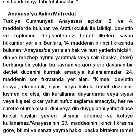
sınıflandırmaya tabi tutulacaktır. “
Anayasa’ya Aykırı Müfredat
Türkiye Cumhuriyeti Anayasası açıktır, 2. ve 4.
maddelerde bulunan ve Atatürkçülük ile laikliği, devletin
ve toplumun değiştirilemez temel ilkeleri sayan
hükümler yer alır. Bunlara, 14. maddenin birinci fıkrasında
bulunan “Anayasa’da yer alan hak ve hürriyetlerin hiçbiri,
din ve mezhep ayrımı yaratmak veya sair (başka, öteki)
herhangi bir yoldan bu kavram ve görüşlere dayanan bir
devlet düzenini kurmak amacıyla kullanılamazlar. 24.
maddenin son fıkrasında yer alan: “Kimse, devletin
sosyal, ekonomik, siyasi veya hukuki temel düzenini,
kısmen de olsa, din kurallarına dayandırma veya siyasi
veya kişisel çıkar yahut nüfuz sağlama amacıyla, her ne
suretle olursa olsun, dini veya din duygularını yahut dince
kutsal sayılan şeyleri istismar edemez ve kötüye
kullanamaz.”Anayasa’nın 27. maddesinin ikinci fıkrasına
göre, bilimi ve sanatı yayma hakkı, başka birtakım temel