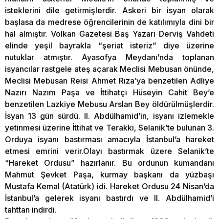
isteklerini dile getirmişlerdir. Askeri bir isyan olarak
başlasa da medrese öğrencilerinin de katılımıyla dini bir
hal almıştır. Volkan Gazetesi Baş Yazarı Derviş Vahdeti
elinde yeşil bayrakla “şeriat isteriz” diye üzerine
nutuklar atmıştır. Ayasofya Meydanı’nda toplanan
isyancılar rastgele ateş açarak Meclisi Mebusan önünde,
Meclisi Mebusan Reisi Ahmet Rıza’ya benzetilen Adliye
Nazırı Nazım Paşa ve İttihatçı Hüseyin Cahit Bey’e
benzetilen Lazkiye Mebusu Arslan Bey öldürülmüşlerdir.
İsyan 13 gün sürdü. II. Abdülhamid’in, isyanı izlemekle
yetinmesi üzerine İttihat ve Terakki, Selanik’te bulunan 3.
Orduya isyanı bastırması amacıyla İstanbul’a hareket
etmesi emrini verir.Olayı bastırmak üzere Selanik’te
“Hareket Ordusu” hazırlanır. Bu ordunun kumandanı
Mahmut Şevket Paşa, kurmay başkanı da yüzbaşı
Mustafa Kemal (Atatürk) idi. Hareket Ordusu 24 Nisan’da
İstanbul’a gelerek isyanı bastırdı ve II. Abdülhamid’i
tahttan indirdi.