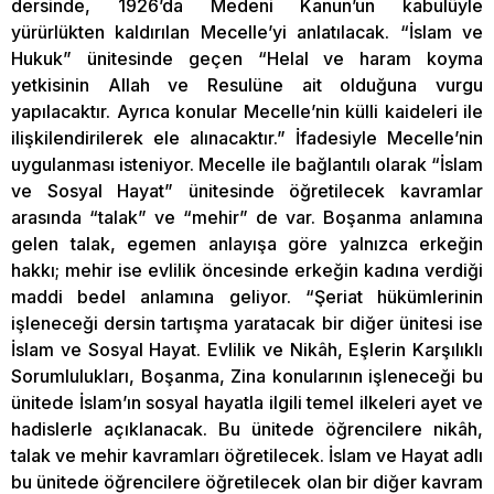
dersinde, 1926’da Medeni Kanun’un kabulüyle
yürürlükten kaldırılan Mecelle’yi anlatılacak. “İslam ve
Hukuk” ünitesinde geçen “Helal ve haram koyma
yetkisinin Allah ve Resulüne ait olduğuna vurgu
yapılacaktır. Ayrıca konular Mecelle’nin külli kaideleri ile
ilişkilendirilerek ele alınacaktır.” İfadesiyle Mecelle’nin
uygulanması isteniyor. Mecelle ile bağlantılı olarak “İslam
ve Sosyal Hayat” ünitesinde öğretilecek kavramlar
arasında “talak” ve “mehir” de var. Boşanma anlamına
gelen talak, egemen anlayışa göre yalnızca erkeğin
hakkı; mehir ise evlilik öncesinde erkeğin kadına verdiği
maddi bedel anlamına geliyor. “Şeriat hükümlerinin
işleneceği dersin tartışma yaratacak bir diğer ünitesi ise
İslam ve Sosyal Hayat. Evlilik ve Nikâh, Eşlerin Karşılıklı
Sorumlulukları, Boşanma, Zina konularının işleneceği bu
ünitede İslam’ın sosyal hayatla ilgili temel ilkeleri ayet ve
hadislerle açıklanacak. Bu ünitede öğrencilere nikâh,
talak ve mehir kavramları öğretilecek. İslam ve Hayat adlı
bu ünitede öğrencilere öğretilecek olan bir diğer kavram