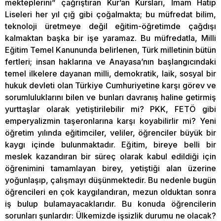
mekteplerini” çağrıştıran Kur’an Kursları, İmam Hatip
Liseleri her yıl çığ gibi çoğalmakta; bu müfredat bilim,
teknoloji üretmeye değil eğitim-öğretimde çağdışı
kalmaktan başka bir işe yaramaz. Bu müfredatla, Milli
Eğitim Temel Kanununda belirlenen, Türk milletinin bütün
fertleri; insan haklarına ve Anayasa’nın başlangıcındaki
temel ilkelere dayanan milli, demokratik, laik, sosyal bir
hukuk devleti olan Türkiye Cumhuriyetine karşı görev ve
sorumluluklarını bilen ve bunları davranış haline getirmiş
yurttaşlar olarak yetiştirilebilir mi? PKK, FETÖ gibi
emperyalizmin taşeronlarına karşı koyabilirlir mi? Yeni
öğretim yılında eğitimciler, veliler, öğrenciler büyük bir
kaygı içinde bulunmaktadır. Eğitim, bireye belli bir
meslek kazandıran bir süreç olarak kabul edildiği için
öğrenimini tamamlayan birey, yetiştiği alan üzerine
yoğunlaşıp, çalışmayı düşünmektedir. Bu nedenle bugün
öğrencileri en çok kaygılandıran, mezun olduktan sonra
iş bulup bulamayacaklarıdır. Bu konuda öğrencilerin
sorunları şunlardır: Ülkemizde işsizlik durumu ne olacak?