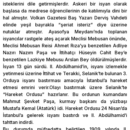
isteklerini dile getirmişlerdir. Askeri bir isyan olarak
başlasa da medrese öğrencilerinin de katılımıyla dini bir
hal almıştır. Volkan Gazetesi Baş Yazarı Derviş Vahdeti
elinde yeşil bayrakla “şeriat isteriz” diye üzerine
nutuklar atmıştır. Ayasofya Meydanı’nda toplanan
isyancılar rastgele ateş açarak Meclisi Mebusan önünde,
Meclisi Mebusan Reisi Ahmet Rıza’ya benzetilen Adliye
Nazırı Nazım Paşa ve İttihatçı Hüseyin Cahit Bey’e
benzetilen Lazkiye Mebusu Arslan Bey öldürülmüşlerdir.
İsyan 13 gün sürdü. II. Abdülhamid’in, isyanı izlemekle
yetinmesi üzerine İttihat ve Terakki, Selanik’te bulunan 3.
Orduya isyanı bastırması amacıyla İstanbul’a hareket
etmesi emrini verir.Olayı bastırmak üzere Selanik’te
“Hareket Ordusu” hazırlanır. Bu ordunun kumandanı
Mahmut Şevket Paşa, kurmay başkanı da yüzbaşı
Mustafa Kemal (Atatürk) idi. Hareket Ordusu 24 Nisan’da
İstanbul’a gelerek isyanı bastırdı ve II. Abdülhamid’i
tahttan indirdi.
Bu durumda müfredatta belirtilen 1909 yılında II.