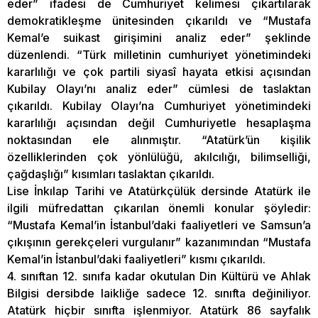
eder” ifadesi de Cumhuriyet kelimesi çıkartılarak
demokratikleşme ünitesinden çıkarıldı ve “Mustafa
Kemal’e suikast girişimini analiz eder” şeklinde
düzenlendi. “Türk milletinin cumhuriyet yönetimindeki
kararlılığı ve çok partili siyasî hayata etkisi açısından
Kubilay Olayı’nı analiz eder” cümlesi de taslaktan
çıkarıldı. Kubilay Olayı’na Cumhuriyet yönetimindeki
kararlılığı açısından değil Cumhuriyetle hesaplaşma
noktasından ele alınmıştır. “Atatürk’ün kişilik
özelliklerinden çok yönlülüğü, akılcılığı, bilimselliği,
çağdaşlığı” kısımları taslaktan çıkarıldı.
Lise İnkılap Tarihi ve Atatürkçülük dersinde Atatürk ile
ilgili müfredattan çıkarılan önemli konular şöyledir:
“Mustafa Kemal’in İstanbul’daki faaliyetleri ve Samsun’a
çıkışının gerekçeleri vurgulanır” kazanımından “Mustafa
Kemal’in İstanbul’daki faaliyetleri” kısmı çıkarıldı.
4. sınıftan 12. sınıfa kadar okutulan Din Kültürü ve Ahlak
Bilgisi dersibde laikliğe sadece 12. sınıfta değiniliyor.
Atatürk hiçbir sınıfta işlenmiyor. Atatürk 86 sayfalık