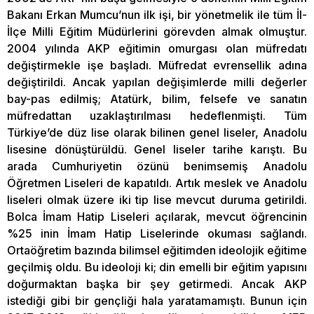
Bakanı Erkan Mumcu’nun ilk işi, bir yönetmelik ile tüm İl-
İlçe Milli Eğitim Müdürlerini görevden almak olmuştur.
2004 yılında AKP eğitimin omurgası olan müfredatı
değiştirmekle işe başladı. Müfredat evrensellik adına
değiştirildi. Ancak yapılan değişimlerde milli değerler
bay-pas edilmiş; Atatürk, bilim, felsefe ve sanatın
müfredattan uzaklaştırılması hedeflenmişti. Tüm
Türkiye’de düz lise olarak bilinen genel liseler, Anadolu
lisesine dönüştürüldü. Genel liseler tarihe karıştı. Bu
arada Cumhuriyetin özünü benimsemiş Anadolu
Öğretmen Liseleri de kapatıldı. Artık meslek ve Anadolu
liseleri olmak üzere iki tip lise mevcut duruma getirildi.
Bolca İmam Hatip Liseleri açılarak, mevcut öğrencinin
%25 inin İmam Hatip Liselerinde okuması sağlandı.
Ortaöğretim bazında bilimsel eğitimden ideolojik eğitime
geçilmiş oldu. Bu ideoloji ki; din emelli bir eğitim yapısını
doğurmaktan başka bir şey getirmedi. Ancak AKP
istediği gibi bir gençliği hala yaratamamıştı. Bunun için