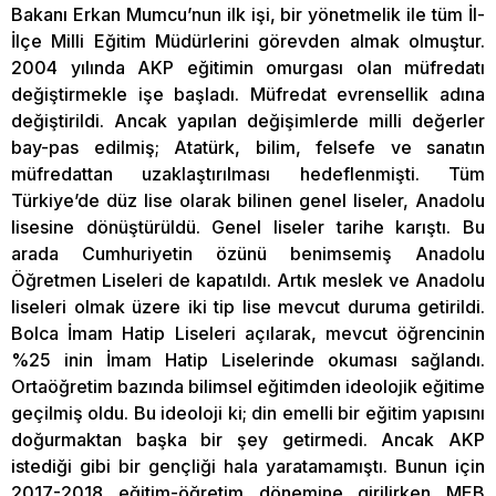
Bakanı Erkan Mumcu’nun ilk işi, bir yönetmelik ile tüm İl-
İlçe Milli Eğitim Müdürlerini görevden almak olmuştur.
2004 yılında AKP eğitimin omurgası olan müfredatı
değiştirmekle işe başladı. Müfredat evrensellik adına
değiştirildi. Ancak yapılan değişimlerde milli değerler
bay-pas edilmiş; Atatürk, bilim, felsefe ve sanatın
müfredattan uzaklaştırılması hedeflenmişti. Tüm
Türkiye’de düz lise olarak bilinen genel liseler, Anadolu
lisesine dönüştürüldü. Genel liseler tarihe karıştı. Bu
arada Cumhuriyetin özünü benimsemiş Anadolu
Öğretmen Liseleri de kapatıldı. Artık meslek ve Anadolu
liseleri olmak üzere iki tip lise mevcut duruma getirildi.
Bolca İmam Hatip Liseleri açılarak, mevcut öğrencinin
%25 inin İmam Hatip Liselerinde okuması sağlandı.
Ortaöğretim bazında bilimsel eğitimden ideolojik eğitime
geçilmiş oldu. Bu ideoloji ki; din emelli bir eğitim yapısını
doğurmaktan başka bir şey getirmedi. Ancak AKP
istediği gibi bir gençliği hala yaratamamıştı. Bunun için
2017-2018 eğitim-öğretim dönemine girilirken MEB