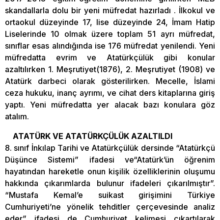
skandallarla dolu bir yeni müfredat hazırladı . İlkokul ve
ortaokul düzeyinde 17, lise düzeyinde 24, İmam Hatip
Liselerinde 10 olmak üzere toplam 51 ayrı müfredat,
sınıflar esas alındığında ise 176 müfredat yenilendi. Yeni
müfredatta evrim ve Atatürkçülük gibi konular
azaltılırken 1. Meşrutiyet(1876), 2. Meşrutiyet (1908) ve
Atatürk darbeci olarak gösterilirken. Mecelle, İslami
ceza hukuku, inanç ayrımı, ve cihat ders kitaplarına giriş
yaptı. Yeni müfredatta yer alacak bazı konulara göz
atalım.
ATATÜRK VE ATATÜRKÇÜLÜK AZALTILDI
8. sınıf İnkılap Tarihi ve Atatürkçülük dersinde “Atatürkçü
Düşünce Sistemi” ifadesi ve“Atatürk’ün öğrenim
hayatından hareketle onun kişilik özelliklerinin oluşumu
hakkında çıkarımlarda bulunur ifadeleri çıkarılmıştır”.
“Mustafa Kemal’e suikast girişimini Türkiye
Cumhuriyeti’ne yönelik tehditler çerçevesinde analiz
eder” ifadesi de Cumhuriyet kelimesi çıkartılarak