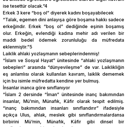
ise tesettür olacak.”4
Erkek 3 kere “boş ol” diyerek kadını boşayabilecek
“Talak, egemen dini anlayışa göre boşama hakkı sadece
erkeğindir. Erkek “boş ol” dediğinde eşinin boşamış
olur. Erkeğin, evlendiği kadına mehir adı verilen bir
maddi bedel ödemek zorunluluğu da müfredata
eklenmiştir.”5
Laiklik ahlaki yozlaşmanın sebeplerindenmiş!
“İslam ve Sosyal Hayat” ünitesinde “ahlaki yozlaşmanın
sebepleri” arasında “dünyevileşme” de var. Laiklikliğin
eş anlamlısı olarak kullanılan kavram, laiklik dememek
için bu isimle müfredatta kendine yer bulmuş.
İnsanlar inanca göre sınıflanıyor
“İslam 2 dersinde “İman” ünitesinde inanç bakımından
insanlar, Mü’min, Münafık, Kâfir olarak tespit edilmiş.
“inanç bakımından insanları sınıflandırır” ifadesiyle
açıkça Ulus, ahlak, meslek gibi sınıflandırmalardansa
birbirini Mü’min, Münafık, Kâfir gibi dinsel bir