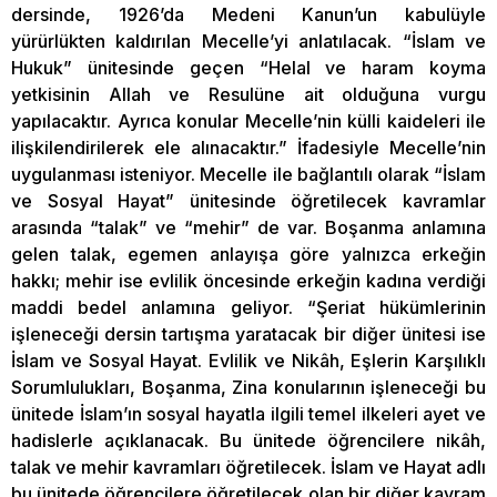
dersinde, 1926’da Medeni Kanun’un kabulüyle
yürürlükten kaldırılan Mecelle’yi anlatılacak. “İslam ve
Hukuk” ünitesinde geçen “Helal ve haram koyma
yetkisinin Allah ve Resulüne ait olduğuna vurgu
yapılacaktır. Ayrıca konular Mecelle’nin külli kaideleri ile
ilişkilendirilerek ele alınacaktır.” İfadesiyle Mecelle’nin
uygulanması isteniyor. Mecelle ile bağlantılı olarak “İslam
ve Sosyal Hayat” ünitesinde öğretilecek kavramlar
arasında “talak” ve “mehir” de var. Boşanma anlamına
gelen talak, egemen anlayışa göre yalnızca erkeğin
hakkı; mehir ise evlilik öncesinde erkeğin kadına verdiği
maddi bedel anlamına geliyor. “Şeriat hükümlerinin
işleneceği dersin tartışma yaratacak bir diğer ünitesi ise
İslam ve Sosyal Hayat. Evlilik ve Nikâh, Eşlerin Karşılıklı
Sorumlulukları, Boşanma, Zina konularının işleneceği bu
ünitede İslam’ın sosyal hayatla ilgili temel ilkeleri ayet ve
hadislerle açıklanacak. Bu ünitede öğrencilere nikâh,
talak ve mehir kavramları öğretilecek. İslam ve Hayat adlı
bu ünitede öğrencilere öğretilecek olan bir diğer kavram