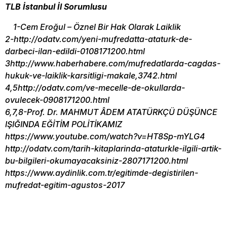
TLB İstanbul İl Sorumlusu
1-Cem Eroğul – Öznel Bir Hak Olarak Laiklik
2-http://odatv.com/yeni-mufredatta-ataturk-de-
darbeci-ilan-edildi-0108171200.html
3http://www.haberhabere.com/mufredatlarda-cagdas-
hukuk-ve-laiklik-karsitligi-makale,3742.html
4,5http://odatv.com/ve-mecelle-de-okullarda-
ovulecek-0908171200.html
6,7,8-Prof. Dr. MAHMUT ÂDEM ATATÜRKÇÜ DÜŞÜNCE
IŞIĞINDA EĞİTİM POLİTİKAMIZ
https://www.youtube.com/watch?v=HT8Sp-mYLG4
http://odatv.com/tarih-kitaplarinda-ataturkle-ilgili-artik-
bu-bilgileri-okumayacaksiniz-2807171200.html
https://www.aydinlik.com.tr/egitimde-degistirilen-
mufredat-egitim-agustos-2017