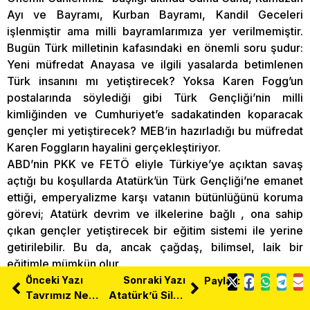
Ayı ve Bayramı, Kurban Bayramı, Kandil Geceleri
işlenmiştir ama milli bayramlarımıza yer verilmemiştir.
Bugün Türk milletinin kafasındaki en önemli soru şudur:
Yeni müfredat Anayasa ve ilgili yasalarda betimlenen
Türk insanını mı yetiştirecek? Yoksa Karen Fogg’un
postalarında söylediği gibi Türk Gençliği’nin milli
kimliğinden ve Cumhuriyet’e sadakatinden koparacak
gençler mi yetiştirecek? MEB’in hazırladığı bu müfredat
Karen Foggların hayalini gerçekleştiriyor.
ABD’nin PKK ve FETÖ eliyle Türkiye’ye açıktan savaş
açtığı bu koşullarda Atatürk’ün Türk Gençliği’ne emanet
ettiği, emperyalizme karşı vatanın bütünlüğünü koruma
görevi; Atatürk devrim ve ilkelerine bağlı , ona sahip
çıkan gençler yetiştirecek bir eğitim sistemi ile yerine
getirilebilir. Bu da, ancak çağdaş, bilimsel, laik bir
eğitimle mümkün olur.
Önceki Yazı
Sonraki Yazı
Paylaş:
Ersoy Akalın
Tavrımız Net: Yaz-Çiz-Üret!
Atatürk’ü Silmeye Kalkanı Tarihten Sileriz
TGB GYK ÜYESİ