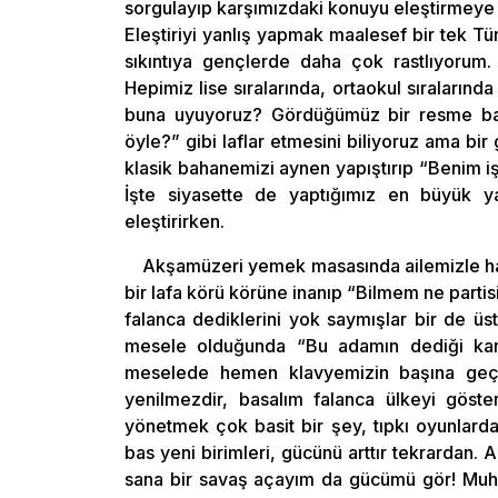
sorgulayıp karşımızdaki konuyu eleştirmeye ba
Eleştiriyi yanlış yapmak maalesef bir tek Tü
sıkıntıya gençlerde daha çok rastlıyorum
Hepimiz lise sıralarında, ortaokul sıralarında
buna uyuyoruz? Gördüğümüz bir resme ba
öyle?” gibi laflar etmesini biliyoruz ama bir
klasik bahanemizi aynen yapıştırıp “Benim i
İşte siyasette de yaptığımız en büyük ya
eleştirirken.
Akşamüzeri yemek masasında ailemizle hab
bir lafa körü körüne inanıp “Bilmem ne part
falanca dediklerini yok saymışlar bir de üst
mesele olduğunda “Bu adamın dediği kanun 
meselede hemen klavyemizin başına geçi
yenilmezdir, basalım falanca ülkeyi göste
yönetmek çok basit bir şey, tıpkı oyunlarda
bas yeni birimleri, gücünü arttır tekrardan.
sana bir savaş açayım da gücümü gör! Muhal