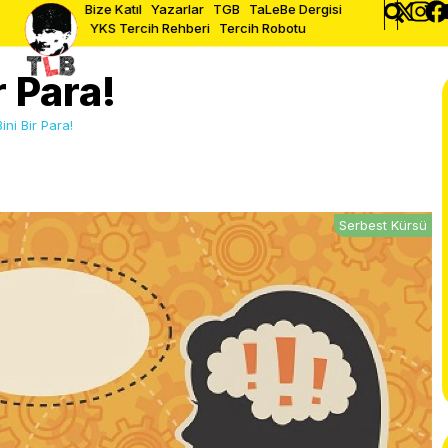
Bize Katıl
Yazarlar
TGB
TaLeBe Dergisi
YKS Tercih Rehberi
Tercih Robotu
r Para!
Bini Bir Para!
Serbest Kürsü