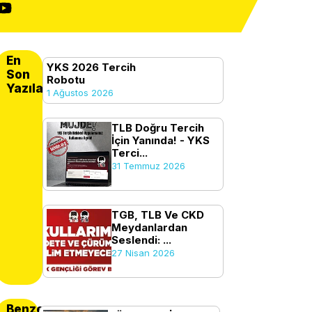
En
YKS 2026 Tercih
Son
Robotu
Yazılanlar
1 Ağustos 2026
TLB Doğru Tercih
İçin Yanında! - YKS
Terci...
31 Temmuz 2026
TGB, TLB Ve CKD
Meydanlardan
Seslendi: ...
27 Nisan 2026
Benzer