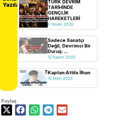
TÜRK DEVRİM
Yazılar
TARİHİNDE
GENÇLİK
HAREKETLERİ
6 Nisan 2026
Sadece Sanatçı
Değil, Devrimci Bir
Duruş: ...
12 Kasım 2025
Kaptan:Attila İlhan
15 Ekim 2025
Paylaş