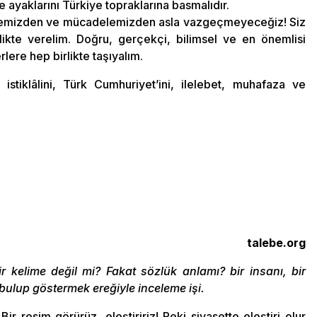
 ayaklarını Türkiye topraklarına basmalıdır.
, ülkemizden ve mücadelemizden asla vazgeçmeyeceğiz! Siz
kte verelim. Doğru, gerçekçi, bilimsel ve en önemlisi
rlere hep birlikte taşıyalım.
 istiklâlini, Türk Cumhuriyet’ini, ilelebet, muhafaza ve
talebe.org
ir kelime değil mi? Fakat sözlük anlamı? bir insanı, bir
 bulup göstermek ereğiyle inceleme işi.
 Bir resim görürüz, eleştiririz! Peki siyasette eleştiri olur