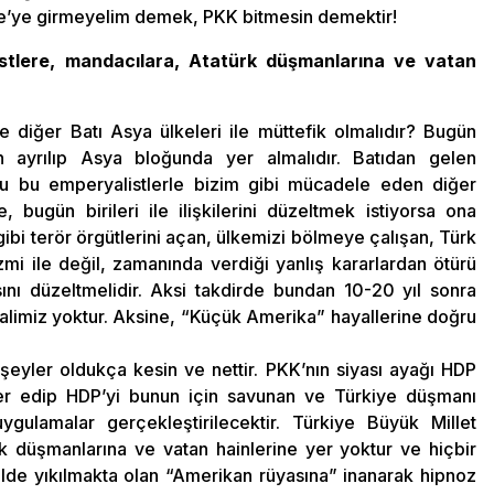
e’ye girmeyelim demek, PKK bitmesin demektir!
istlere, mandacılara, Atatürk düşmanlarına ve vatan
ve diğer Batı Asya ülkeleri ile müttefik olmalıdır? Bugün
 ayrılıp Asya bloğunda yer almalıdır. Batıdan gelen
lu bu emperyalistlerle bizim gibi mücadele eden diğer
, bugün birileri ile ilişkilerini düzeltmek istiyorsa ona
 gibi terör örgütlerini açan, ülkemizi bölmeye çalışan, Türk
mi ile değil, zamanında verdiği yanlış kararlardan ötürü
asını düzeltmelidir. Aksi takdirde bundan 10-20 yıl sonra
alimiz yoktur. Aksine, “Küçük Amerika” hayallerine doğru
şeyler oldukça kesin ve nettir. PKK’nın siyası ayağı HDP
er edip HDP’yi bunun için savunan ve Türkiye düşmanı
gulamalar gerçekleştirilecektir. Türkiye Büyük Millet
rk düşmanlarına ve vatan hainlerine yer yoktur ve hiçbir
de yıkılmakta olan “Amerikan rüyasına” inanarak hipnoz