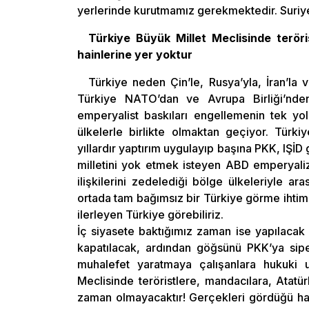
yerlerinde kurutmamız gerekmektedir. Suriy
Türkiye Büyük Millet Meclisinde terör
hainlerine yer yoktur
Türkiye neden Çin’le, Rusya’yla, İran’la 
Türkiye NATO’dan ve Avrupa Birliği’nden
emperyalist baskıları engellemenin tek yo
ülkelerle birlikte olmaktan geçiyor. Türkiye
yıllardır yaptırım uygulayıp başına PKK, IŞİD
milletini yok etmek isteyen ABD emperyaliz
ilişkilerini zedelediği bölge ülkeleriyle ar
ortada tam bağımsız bir Türkiye görme ihtim
ilerleyen Türkiye görebiliriz.
İç siyasete baktığımız zaman ise yapılacak 
kapatılacak, ardından göğsünü PKK’ya sip
muhalefet yaratmaya çalışanlara hukuki uy
Meclisinde teröristlere, mandacılara, Atatü
zaman olmayacaktır! Gerçekleri gördüğü hal