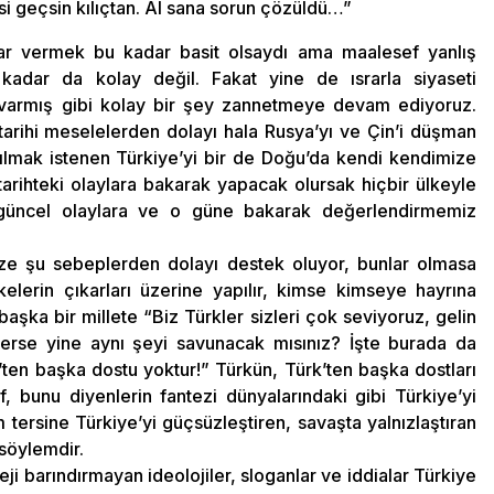
i geçsin kılıçtan. Al sana sorun çözüldü…”
ar vermek bu kadar basit olsaydı ama maalesef yanlış
adar da kolay değil. Fakat yine de ısrarla siyaseti
ı varmış gibi kolay bir şey zannetmeye devam ediyoruz.
tarihi meselelerden dolayı hala Rusya’yı ve Çin’i düşman
ırılmak istenen Türkiye’yi bir de Doğu’da kendi kendimize
 tarihteki olaylara bakarak yapacak olursak hiçbir ülkeyle
yı güncel olaylara ve o güne bakarak değerlendirmemiz
ze şu sebeplerden dolayı destek oluyor, bunlar olmasa
elerin çıkarları üzerine yapılır, kimse kimseye hayrına
şka bir millete “Biz Türkler sizleri çok seviyoruz, gelin
derse yine aynı şeyi savunacak mısınız? İşte burada da
’ten başka dostu yoktur!” Türkün, Türk’ten başka dostları
f, bunu diyenlerin fantezi dünyalarındaki gibi Türkiye’yi
 tersine Türkiye’yi güçsüzleştiren, savaşta yalnızlaştıran
söylemdir.
eji barındırmayan ideolojiler, sloganlar ve iddialar Türkiye