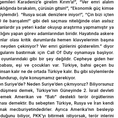
gemileri Karadeniz’e girelim Kırım’a!”, “Ver emri alalım
ataklığında bırakalım, çürüsün gitsin!”, “Ekonomik güç kimse
söylemdir). “Rusya sıcak denizlere iniyor!”, “Çin bizi içten
le barışalım!” gibi deli saçması niteliğinde olan asılsız
sanlardır ya yeteri kadar okuyup araştırma yapmamıştır ya
lığını yapan görev adamlarından biridir. Hayatında askere
nlar olası kritik durumlarda hemen klavyelerinin başına
eyden çekiniyor? Ver emri günlerini gösterelim.” diyor
ularını bastırmak için Call Of Duty oynamaya başlıyor.
r oyunlarındaki gibi bir şey değildir. Cepheye giden her
abası, eşi ve çocukları var. Türkiye, bahsi geçen bu
nsan kalır ne de ortada Türkiye kalır. Bu gibi söylemlerde
lundurup, öyle konuşmamız gerekiyor.
en Suriye’de? Neden Suriye’den çıkmıyoruz? Biliyorsunuz
 düşmesi demek, Türkiye’nin Güneyinde 2. İsrail devleti
demek Amerikan ve “Batı” destekli terör örgütlerinin
ması demektir. Bu sebepten Türkiye, Rusya ve İran kendi
mak mecburiyetindedirler. Ayrıca Amerika’nın besleyip
uğunu biliyor, PKK’yı bitirmek istiyorsak, terör inlerini