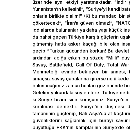
üzerinde aynı etkiyi yaratmaktadır. “İndir 
Yunanistan’ın kellesini!”, “Suriye’yi kendi b
onlarla birlikte olalım!” (Ki bu mandacı bir 
çökertecek!”, “İran’a güven olmaz!”, “NATO i
iddialarda bulunanlar ya daha yaşı küçük in
da bahsi geçen Türkiye karşıtı güçlerin uşak
gitmemiş hatta asker kaçağı bile olan insa
geçip “Türkün gücünden korkun! Bu devlet n
ardından açığa çıkan bu sözde “Milli” duyg
Savaş, Battlefield, Call Of Duty, Total Wa
Mehmetçiği evinde bekleyen bir annesi, b
amaçsız savaş çabalarına girerse ne ülkede i
bulunacağımız zaman bunları göz önünde bu
Gelelim yukarıdaki söylemlere. Türkiye ned
ki Suriye bizim sınır komşumuz. Suriye’nin
kurulması demektir. Suriye’nin düşmesi 
tamamının güçlenip, Batı Asya’da at koştur
güvenliklerini sağlamak için burayı savun
büyüttüğü PKK’nın kamplarının Suriye’de old