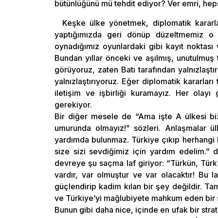
bütünlüğünü mü tehdit ediyor? Ver emri, heps
Keşke ülke yönetmek, diplomatik kararl
yaptığımızda geri dönüp düzeltmemiz o k
oynadığımız oyunlardaki gibi kayıt noktas
Bundan yıllar önceki ve aşılmış, unutulmuş 
görüyoruz, zaten Batı tarafından yalnızlaşt
yalnızlaştırıyoruz. Eğer diplomatik kararları
iletişim ve işbirliği kuramayız. Her ola
gerekiyor.
Bir diğer mesele de “Ama işte A ülkesi bi
umurunda olmayız!” sözleri. Anlaşmalar ülk
yardımda bulunmaz. Türkiye çıkıp herhangi ba
size sizi sevdiğimiz için yardım edelim.” 
devreye şu saçma laf giriyor: “Türkün, Türk
vardır, var olmuştur ve var olacaktır! Bu la
güçlendirip kadim kılan bir şey değildir. Tam
ve Türkiye’yi mağlubiyete mahkum eden bir 
Bunun gibi daha nice, içinde en ufak bir strat