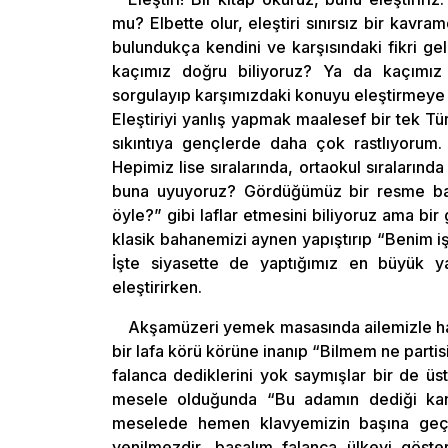
mu? Elbette olur, eleştiri sınırsız bir kavram
bulundukça kendini ve karşısındaki fikri gel
kaçımız doğru biliyoruz? Ya da kaçımız ö
sorgulayıp karşımızdaki konuyu eleştirmeye ba
Eleştiriyi yanlış yapmak maalesef bir tek Tü
sıkıntıya gençlerde daha çok rastlıyorum
Hepimiz lise sıralarında, ortaokul sıralarında
buna uyuyoruz? Gördüğümüz bir resme ba
öyle?” gibi laflar etmesini biliyoruz ama bir
klasik bahanemizi aynen yapıştırıp “Benim i
İşte siyasette de yaptığımız en büyük ya
eleştirirken.
Akşamüzeri yemek masasında ailemizle hab
bir lafa körü körüne inanıp “Bilmem ne part
falanca dediklerini yok saymışlar bir de üst
mesele olduğunda “Bu adamın dediği kanun 
meselede hemen klavyemizin başına geçi
yenilmezdir, basalım falanca ülkeyi göste