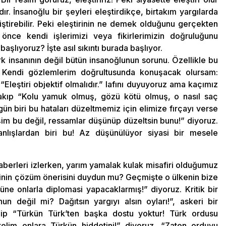
dır. İnsanoğlu bir şeyleri eleştirdikçe, birtakım yargılarda
iştirebilir. Peki eleştirinin ne demek olduğunu gerçekten
nce kendi işlerimizi veya fikirlerimizin doğruluğunu
şlıyoruz? İşte asıl sıkıntı burada başlıyor.
rk insanının değil bütün insanoğlunun sorunu. Özellikle bu
. Kendi gözlemlerim doğrultusunda konuşacak olursam:
 “Eleştiri objektif olmalıdır.” lafını duyuyoruz ama kaçımız
kıp “Kolu yamuk olmuş, gözü kötü olmuş, o nasıl saç
 gün biri bu hataları düzeltmemiz için elimize fırçayı verse
şim bu değil, ressamlar düşünüp düzeltsin bunu!” diyoruz.
nlışlardan biri bu! Az düşünülüyor siyasi bir mesele
erleri izlerken, yarım yamalak kulak misafiri olduğumuz
isinin çözüm önerisini duydun mu? Geçmişte o ülkenin bize
üne onlarla diplomasi yapacaklarmış!” diyoruz. Kritik bir
değil mi? Dağıtsın yargıyı alsın oyları!”, askeri bir
p “Türkün Türk’ten başka dostu yoktur! Türk ordusu
relim onlara Türkün hiddetini!” diyoruz. “Zaten orduyu