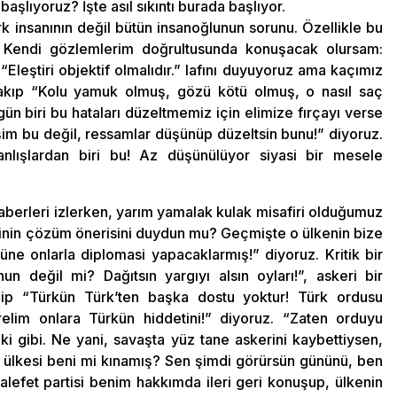
şlıyoruz? İşte asıl sıkıntı burada başlıyor.
rk insanının değil bütün insanoğlunun sorunu. Özellikle bu
. Kendi gözlemlerim doğrultusunda konuşacak olursam:
 “Eleştiri objektif olmalıdır.” lafını duyuyoruz ama kaçımız
kıp “Kolu yamuk olmuş, gözü kötü olmuş, o nasıl saç
 gün biri bu hataları düzeltmemiz için elimize fırçayı verse
şim bu değil, ressamlar düşünüp düzeltsin bunu!” diyoruz.
nlışlardan biri bu! Az düşünülüyor siyasi bir mesele
erleri izlerken, yarım yamalak kulak misafiri olduğumuz
isinin çözüm önerisini duydun mu? Geçmişte o ülkenin bize
üne onlarla diplomasi yapacaklarmış!” diyoruz. Kritik bir
değil mi? Dağıtsın yargıyı alsın oyları!”, askeri bir
p “Türkün Türk’ten başka dostu yoktur! Türk ordusu
relim onlara Türkün hiddetini!” diyoruz. “Zaten orduyu
ki gibi. Ne yani, savaşta yüz tane askerini kaybettiysen,
 A ülkesi beni mi kınamış? Sen şimdi görürsün gününü, ben
efet partisi benim hakkımda ileri geri konuşup, ülkenin