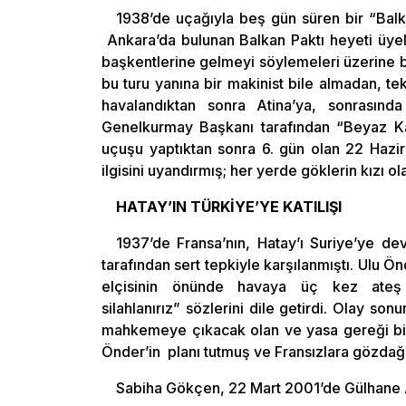
1938’de uçağıyla beş gün süren bir “Balk
Ankara’da bulunan Balkan Paktı heyeti üyel
başkentlerine gelmeyi söylemeleri üzerine b
bu turu yanına bir makinist bile almadan, tek
havalandıktan sonra Atina’ya, sonrasınd
Genelkurmay Başkanı tarafından “Beyaz Kart
uçuşu yaptıktan sonra 6. gün olan 22 Hazir
ilgisini uyandırmış; her yerde göklerin kızı
HATAY’IN TÜRKİYE’YE KATILIŞI
1937’de Fransa’nın, Hatay’ı Suriye’ye de
tarafından sert tepkiyle karşılanmıştı. Ulu 
elçisinin önünde havaya üç kez ateş e
silahlanırız” sözlerini dile getirdi. Olay s
mahkemeye çıkacak olan ve yasa gereği bir 
Önder’in planı tutmuş ve Fransızlara gözdağı v
Sabiha Gökçen, 22 Mart 2001’de Gülhane 