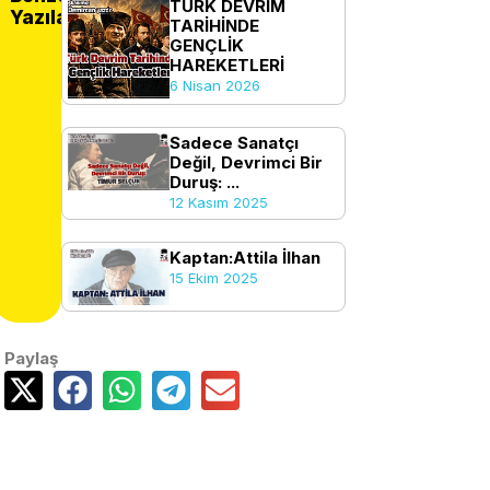
TÜRK DEVRİM
Yazılar
TARİHİNDE
GENÇLİK
HAREKETLERİ
6 Nisan 2026
Sadece Sanatçı
Değil, Devrimci Bir
Duruş: ...
12 Kasım 2025
Kaptan:Attila İlhan
15 Ekim 2025
Paylaş