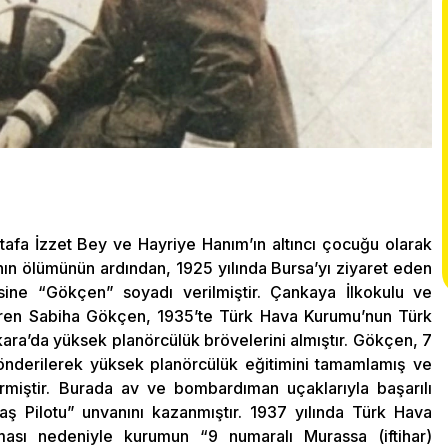
afa İzzet Bey ve Hayriye Hanım’ın altıncı çocuğu olarak
ın ölümünün ardından, 1925 yılında Bursa’yı ziyaret eden
sine “Gökçen” soyadı verilmiştir. Çankaya İlkokulu ve
ören Sabiha Gökçen, 1935’te Türk Hava Kurumu’nun Türk
kara’da yüksek planörcülük brövelerini almıştır. Gökçen, 7
gönderilerek yüksek planörcülük eğitimini tamamlamış ve
rmiştir. Burada av ve bombardıman uçaklarıyla başarılı
ş Pilotu” unvanını kazanmıştır. 1937 yılında Türk Hava
lması nedeniyle kurumun “9 numaralı Murassa (iftihar)