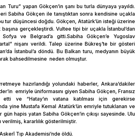
an Turu” yapan Gökçen’in şanı bu turla dünyaya yayıldı.
eri Sabiha Gökçen ile tanıştıktan sonra kendisine uçakla
u tur düşüncesi doğdu. Gökçen, Atatürk’ün isteği üzerine
 başına gerçekleştirdi. Vultee tipi bir uçakla İstanbul’dan
a Sofya ve Belgrad’a gitti.Sabiha Gökçen’e Yugoslav
al” nişanı verildi. Talep üzerine Bükreş’te bir gösteri
an’da İstanbul’a döndü. Bu Balkan turu, medyanın büyük
 olarak bahsedilmesine neden olmuştur.
vretmeye hazırlandığı yolundaki haberler, Ankara’dakiler
Önder’in emriyle üniformasını giyen Sabiha Gökçen, Fransız
tti ve “Hatay’ın vatana katılması için gerekirse
onunda yine Mustafa Kemal Atatürk’ün emriyle tutuklanan ve
gün hapis yatan Sabiha Gökçen’in çıkışı sayesinde. Ulu
erilmiş, kararlılık gösterilmiştir.
Askerî Tıp Akademisi’nde öldü.