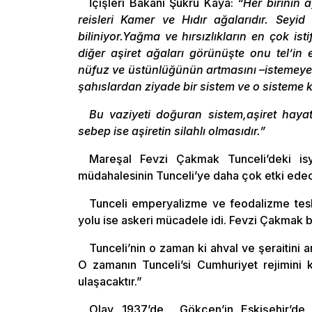
İçişleri Bakanı Şükrü Kaya:
“Her birinin a
reisleri Kamer ve Hıdır ağalarıdır. Sey
biliniyor.Yağma ve hırsızlıkların en çok is
diğer aşiret ağaları görünüşte onu tel’in 
nüfuz ve üstünlüğünün artmasını –istemeyer
şahıslardan ziyade bir sistem ve o sisteme ka
Bu vaziyeti doğuran sistem,aşiret hayat
sebep ise aşiretin silahlı olmasıdır.”
Mareşal Fevzi Çakmak Tunceli’deki isyan
müdahalesinin Tunceli’ye daha çok etki edec
Tunceli emperyalizme ve feodalizme tesl
yolu ise askeri mücadele idi. Fevzi Çakmak
Tunceli’nin o zaman ki ahval ve şeraitini 
O zamanın Tunceli’si Cumhuriyet rejimini k
ulaşacaktır.”
Olay 1937’de Gökçen’in Eskişehir’de st