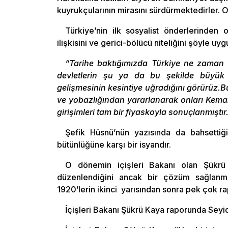
kuyrukçularının mirasını sürdürmektedirler. 
Türkiye’nin ilk sosyalist önderlerinden 
ilişkisini ve gerici-bölücü niteliğini şöyle uyg
“Tarihe baktığımızda Türkiye ne zaman 
devletlerin şu ya da bu şekilde büyük g
gelişmesinin kesintiye uğradığını görürüz.B
ve yobazlığından yararlanarak onları Kemali
girişimleri tam bir fiyaskoyla sonuçlanmıştır
Şefik Hüsnü’nün yazısında da bahsettiğ
bütünlüğüne karşı bir isyandır.
O dönemin içişleri Bakanı olan Şükrü
düzenlendiğini ancak bir çözüm sağlanmad
1920’lerin ikinci yarısından sonra pek çok ra
İçişleri Bakanı Şükrü Kaya raporunda Seyid 