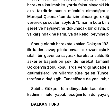
harekete katılmak istiyordu fakat alaydaki ki
aksi takdirde bunun mümkün olmadığını di
Mareşal Çakmak’tan da izin alması gerektiğin
vererek şu sözleri söyledi “Umarım kötü bir
şeref ve haysiyetine dokunacak bir olayla, b
ya karşındakine karşı, ya da kendi beynine 
Sonuç olarak harekata katılan Gökçen 1937
ilk kadın savaş pilotu unvanını kazanmıştır.
silahı bir güvence sayarak harekata atıldı.
askerler başarılı bir şekilde harekatı tamaml
Gökçen’in zorlu koşullarda verdiği mücadele
getirmişlerdi ve yıllardır süre gelen Tunc
tarafına olduğu gibi Tunceli’nde de yeni ruh,
Sabiha Gökçen tüm dünyadaki kadınların ve
kadınının neler yapabileceğini tüm dünyaya g
BALKAN TURU