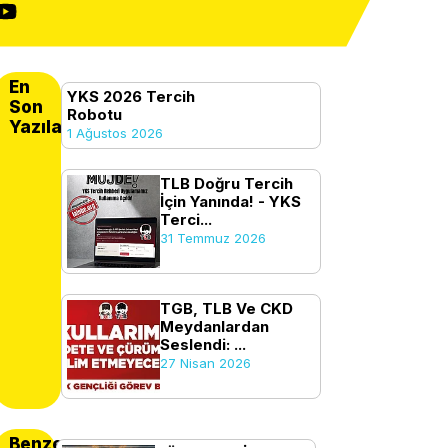
En
YKS 2026 Tercih
Son
Robotu
Yazılanlar
1 Ağustos 2026
TLB Doğru Tercih
İçin Yanında! - YKS
Terci...
31 Temmuz 2026
TGB, TLB Ve CKD
Meydanlardan
Seslendi: ...
27 Nisan 2026
Benzer