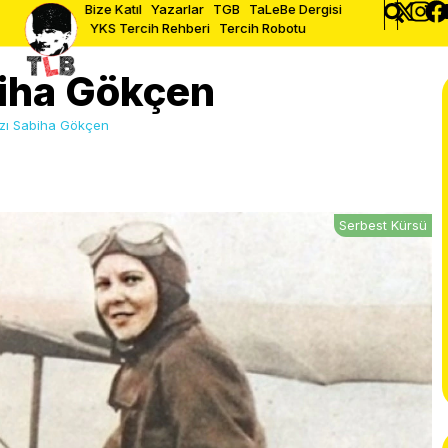
Bize Katıl
Yazarlar
TGB
TaLeBe Dergisi
YKS Tercih Rehberi
Tercih Robotu
biha Gökçen
ızı Sabiha Gökçen
Serbest Kürsü