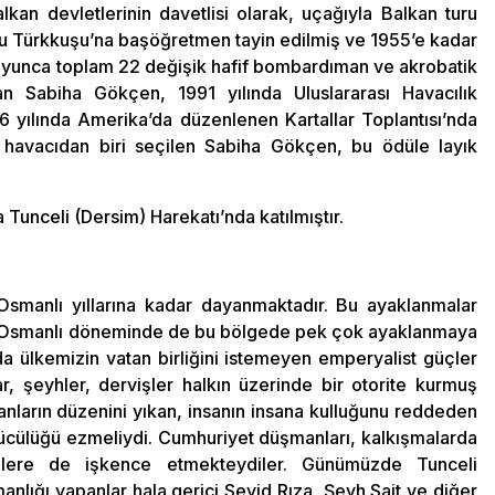
alkan devletlerinin davetlisi olarak, uçağıyla Balkan turu
 Türkkuşu’na başöğretmen tayin edilmiş ve 1955’e kadar
boyunca toplam 22 değişik hafif bombardıman ve akrobatik
n Sabiha Gökçen, 1991 yılında Uluslararası Havacılık
96 yılında Amerika’da düzenlenen Kartallar Toplantısı’nda
0 havacıdan biri seçilen Sabiha Gökçen, bu ödüle layık
 Tunceli (Dersim) Harekatı’nda katılmıştır.
 Osmanlı yıllarına kadar dayanmaktadır. Bu ayaklanmalar
il Osmanlı döneminde de bu bölgede pek çok ayaklanmaya
da ülkemizin vatan birliğini istemeyen emperyalist güçler
r, şeyhler, dervişler halkın üzerinde bir otorite kurmuş
nların düzenini yıkan, insanın insana kulluğunu reddeden
lücülüğü ezmeliydi. Cumhuriyet düşmanları, kalkışmalarda
nlere de işkence etmekteydiler. Günümüzde Tunceli
nlığı yapanlar hala gerici Seyid Rıza, Şeyh Sait ve diğer