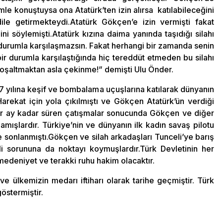
mle konuştuysa ona Atatürk’ten izin alırsa katılabileceğini
le getirmekteydi.Atatürk Gökçen’e izin vermişti fakat
i söylemişti.Atatürk kızına daima yanında taşıdığı silahı
 durumla karşılaşmazsın. Fakat herhangi bir zamanda senin
ir durumla karşılaştığında hiç tereddüt etmeden bu silahı
boşaltmaktan asla çekinme!” demişti Ulu Önder.
 yılına keşif ve bombalama uçuşlarına katılarak dünyanın
Harekat için yola çıkılmıştı ve Gökçen Atatürk’ün verdiği
 Bir ay kadar süren çatışmalar sonucunda Gökçen ve diğer
amışlardır. Türkiye’nin ve dünyanın ilk kadın savaş pilotu
 sonlanmıştı.Gökçen ve silah arkadaşları Tunceli’ye barış
eli sorununa da noktayı koymuşlardır.Türk Devletinin her
medeniyet ve terakki ruhu hakim olacaktır.
 ülkemizin medarı iftiharı olarak tarihe geçmiştir. Türk
östermiştir.