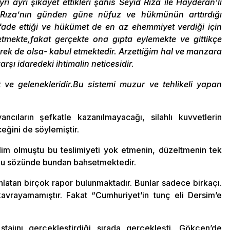
yrı ayrı şikayet ettikleri şahıs Seyid Rıza ile Hayderan’lı
id Rıza’nın günden güne nüfuz ve hükmünün arttırdığı
tifade ettiği ve hükümet de en az ehemmiyet verdiği için
etmekte,fakat gerçekte ona gıpta eylemekte ve gittikçe
ek de olsa- kabul etmektedir. Arzettiğim hal ve manzara
rşı idaredeki ihtimalin neticesidir.
 ve gelenekleridir.Bu sistemi muzur ve tehlikeli yapan
cıların şefkatle kazanılmayacağı, silahlı kuvvetlerin
eğini de söylemiştir.
im olmuştu bu teslimiyeti yok etmenin, düzeltmenin tek
 bu sözünde bundan bahsetmektedir.
anlatan birçok rapor bulunmaktadır. Bunlar sadece birkaçı.
avrayamamıştır. Fakat “Cumhuriyet’in tunç eli Dersim’e
ajını gerçekleştirdiği sırada gerçekleşti. Gökçen’de