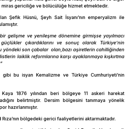
O miras gericiliğe ve bölücülüğe hizmet etmektedir.
olan Şefik Hüsnü, Şeyh Sait İsyanı’nın emperyalizm ile
ulamıştır.
bir gelişme ve yenileşme dönemine girmişse yayılmacı
üçlükler çıkardıklarını ve sonuç olarak Türkiye’nin
u yöndeki son çabalar olan,bazı aşiretlerin cahilliğinden
stlerin laiklik reformlarına karşı ayaklanmaya kışkırtma
.”
i gibi bu isyan Kemalizme ve Türkiye Cumhuriyeti’nin
 Kaya 1876 yılından beri bölgeye 11 askeri harekat
ığını belirtmiştir. Dersim bölgesini tanımaya yönelik
por hazırlanmıştır.
Rıza’nın bölgedeki gerici faaliyetlerini aktarmaktadır.