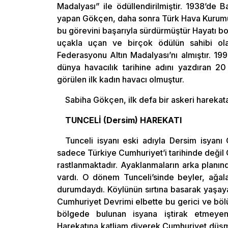
Madalyası” ile ödüllendirilmiştir. 1938’de B
yapan Gökçen, daha sonra Türk Hava Kurumu
bu görevini başarıyla sürdürmüştür Hayatı 
uçakla uçan ve birçok ödülün sahibi ola
Federasyonu Altın Madalyası’nı almıştır. 19
dünya havacılık tarihine adını yazdıran 2
görülen ilk kadın havacı olmuştur.
Sabiha Gökçen, ilk defa bir askeri harekata
TUNCELİ (Dersim) HAREKATI
Tunceli isyanı eski adıyla Dersim isyanı
sadece Türkiye Cumhuriyet’i tarihinde değ
rastlanmaktadır. Ayaklanmaların arka planın
vardı. O dönem Tunceli’sinde beyler, ağala
durumdaydı. Köylünün sırtına basarak yaşaya
Cumhuriyet Devrimi elbette bu gerici ve bö
bölgede bulunan isyana iştirak etmeye
Harekatına katliam diyerek Cumhuriyet düşma