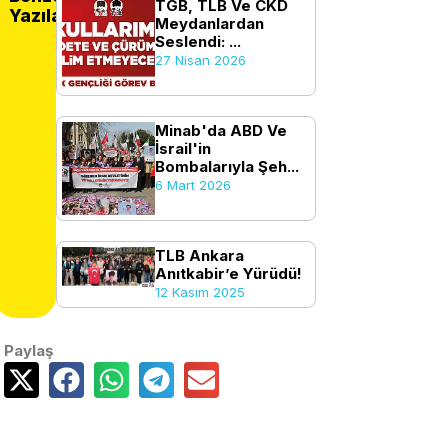
TGB, TLB Ve CKD
Yazılar
Meydanlardan
Seslendi: ...
27 Nisan 2026
Minab'da ABD Ve
İsrail'in
Bombalarıyla Şeh...
6 Mart 2026
TLB Ankara
Anıtkabir’e Yürüdü!
12 Kasım 2025
Paylaş