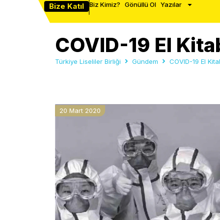
Biz Kimiz?
Gönüllü Ol
Yazılar
Bize Katıl
COVID-19 El Kitab
Türkiye Liseliler Birliği
Gündem
COVID-19 El Kitab
20 Mart 2020