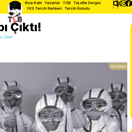
Bize Katıl
Yazarlar
TGB
TaLeBe Dergisi
YKS Tercih Rehberi
Tercih Robotu
ı Çıktı!
ı Çıktı!
Gündem