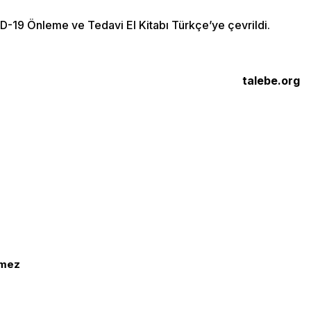
ID-19 Önleme ve Tedavi El Kitabı Türkçe’ye çevrildi.
talebe.org
lmez
Biz Kimiz?
Bize Katıl