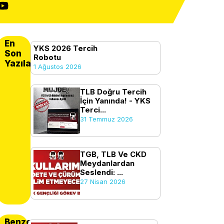
En
YKS 2026 Tercih
Son
Robotu
Yazılanlar
1 Ağustos 2026
TLB Doğru Tercih
İçin Yanında! - YKS
Terci...
31 Temmuz 2026
TGB, TLB Ve CKD
Meydanlardan
Seslendi: ...
27 Nisan 2026
Benzer